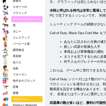
狙撃兵
す。 グラフィックは信じられないほ
スポーツの
冷戦と呼ばれる時代は非常に緊張して
フライング
PC で完了するミッションです。 
女の子のためのゲーム
シューティング ゲームの経験が少な
馬
ポニー
Call of Duty: Black Ops
ドレスアップ
あなたに託された任務の遂
バービー人形
新しい武器や装備を入手
調理食品
車両および軍事機器の運転
美容師
タスクを完了するために必
何千人ものプレイヤーの中
ぬりえ
化粧
これらは、ゲーム中に実行できる主な
フローズン
Call of Duty シリーズには
色付きのブロック
てのミッションを成功させるには、戦士のス
恐竜
難易度を設定する機会があります。 
冒険
す。 友達またはランダムに選択した
2用のゲーム
武器庫の数が多いほど、勝利の可能性
FireboyとWatergirl