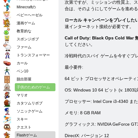
次第ですが、ミッションの性質上、ス
Minecraftの
合は、そのようにしてゲームを進める
ベビーヘーゼル
ローカル キャンペーンをプレイしたい場合は
漫画ゲーム
速インターネット接続が必要です。
教育的な
Call of Duty: Black Ops Cold
スポンジボブ
してください。
ファーム
トランスフォーマー
冷戦時代のスパイ ゲームを今すぐプレ
カール
最小要件:
ベン10
64 ビット プロセッサとオペレーテ
脱出部屋
子供のためのゲーム
OS: Windows 10 64 ビット (v. 1803
マリオ
プロセッサー: Intel Core i3-4340 また
カタツムリボブ
ソニックゲーム
メモリ: 8 GB RAM
スキー
グラフィックス: NVIDIA GeForce GTX 6
クエスト
Flashゲーム
DirectX: バージョン 12