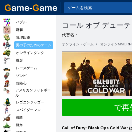
バブル
コール オブ デューテ
麻雀
代替名：
論理回路
オンライン・ゲーム
オンラインMMORP
男の子のためのゲーム
オンラインタンク
撮影
レースゲーム
ゾンビ
冒険心
アメリカンフットボー
ル
レゴニンジャゴー
で再
スパイダーマン
戦略
戦争
Call of Duty: Black O