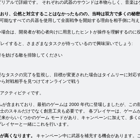
どリアルで詳細です。 それぞれの武器のサウンドは本物らしく、音楽は
おり、公然と対立することはなかったものの、当時は双方で多くの秘密
利用可能なすべての兵器を使用して全面戦争を開始する理由を相手側に与
い場合は、開発者が初心者向けに用意したヒントが操作を理解するのに
 Cold War をプレイすると、さまざまなタスクが待っているので興味深いでしょう:
行を妨げる敵を排除してください
要なタスクの完了を監視し、目標が変更された場合はタイムリーに対応
から対戦相手を見つけてオンラインで戦う
アクティビティです。
十数のゲームが含まれており、最初のゲームは 2000 年代に登場しましたが、
キルだけでなく創意工夫も必要です。 各プレイヤーは、ゲームが面白くて難しすぎない
従来からいくつかのゲーム モードがあり、キャンペーンに加えて、多
プレイヤーと一緒にこれを行います。
が高くなります。
キャンペーン中に武器を補充する機会があります。こ