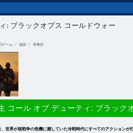
ィ: ブラックオプス コールドウォー
Gゲーム
撮影
軍事的
生 コール オブ デューティ: ブラッ
ps Cold War は、世界が核戦争の危機に瀕していた冷戦時代にすべてのアク