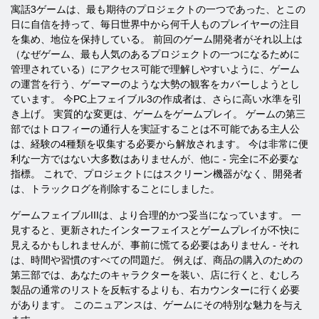
寓話3ゲームは、最も期待のプロジェクトの一つであった、とこの
日に自信を持って、毎日世界中から何千人ものプレイヤーの注目
を集め、地位を保持している。 前回のゲーム開発者がそれ以上は
（なぜゲーム、最も人気のあるプロジェクトの一つになるために
管理されている）にアクセス可能で理解しやすいように、ゲーム
の運営を行う、ゲーマーのような大勢の観客をカバーしようとし
ています。 今PC上フェイブル3の作成者は、さらに高い水準を引
き上げ。 実質的な変更は、ゲームをゲームプレイ。 ゲームの第三
部ではトロフィーの通行人を実証することは不可能である主人公
は、経験の4種類を収集する必要から解放されます。 今は非常に便
利な一方ではない大多数はありませんが、他に - 完全に不必要な
指標。 これで、プロジェクトにはスクリーン機器がなく、開発者
は、トラックログを削除することにしました。
ゲームフェイブルIIIは、より合理的かつ妥当になっています。 一
見すると、更新されたインターフェイスとゲームプレイが不快に
見えるかもしれませんが、事前に慌てる必要はありません - それ
は、時間や習慣のすべての問題だ。 例えば、商品の購入のための
第三部では、あなたのキャラクターを装い、店に行くと、むしろ
製品の通常のリストを反転するよりも、右カウンターに行く必要
があります。 このニュアンスは、ゲームにその特別な魅力を与え