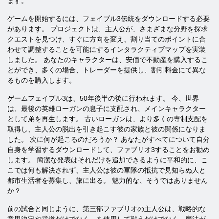
ます。
ゲームを開始するには、フェイブル3伝統をダウンロードする必要
があります。 プロジェクトは、主人公が、さまざまな分野を探求
クエストを見つけ、すぐに方向を変え、割り当てのポイントに合
わせて調整することを可能にするインタラクティブマップを実装
しました。 あなたのキャラクターは、安価で不動産を購入するこ
とができ、多くの場合、トレーダーを提供し、割引料金にて異な
るものを購入します。
ゲームフェイブル3は、50年後半の後に行われます。 今、世界
は、最後の英雄ローガンの息子に支配され、メインキャラクター
として弟を再生します。 古いローガンは、より多くの専制支配を
取得し、主人公の脱出を引き起こす彼の家族と彼の関係になりま
した。 次に何が起こるのだろうか？ あなたがすべてについて自分
自身を学習するダウンロードして、ファブリオ3することをお勧め
します。 簡潔な発表はそれだけを追加できるように平和的に、こ
こでは何も解決されず、主人公は彼の軍隊の抵抗で見知らぬ人と
都市生活者を募集し、旅に出る。 魅力的な、そうではありません
か？
前の試合と同じように、第三部ファブリオの主人公は、戦略的な