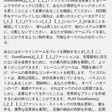
GoodGameは[_2_】【_1_]ファッション
の同意を必要とするゲー
ムでそのチェックに注意して、あなたが適切なチェックボックス
を置くことによって必要があることを確認してください。 何誤動
作をゲームプレイしない場合は、お使いのコンピュータが
アドビ
[_2_】【_1_]フラッシュ[_2_】【_1_]シルバー_2_]があることを
確認してください。 彼らは高くないんので、他のシステムの要件
に、心配しないでください。 あなたが自由にゲームプレイを楽し
むことができるように制作者は、可能なすべてのものを行ってい
る。
あなたはオンラインゲームをプレイを開始するとき[_0_】ここ
で、
GoodGameは[_2_】【_1_]ファッション
は、充電最初に目立
たない店を改善するために、その暴力的な活動を展開して、より
多くのことができます。 トレーニングコースは、問題を掘り下
げ、ゲームの基本的なコンポーネントを処理します。 ワイズのヒ
ントは、最初は混乱し、自分自身を信じていません。 パス上にた
くさんあることが。 開始時に、あなたが所有し、すべて - パター
ンのペア、裁縫やマネキン。 それはすべての小さな部屋である。
しかし、必要なすべてを行ったことは、世界的なブランドを作成
するための誇りにすることができます。 PLAY
GoodGameは
[_2_】【_1_]ファッション
- ストッキングの生地を意味し、服を
作る、優秀な従業員を雇用し、店舗の独自の内部を作成し、定期