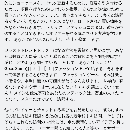
的にショーケースを、それを更新するために、顧客を引き付ける
ために、項目を行うためにそれらを指示。 あなたがお金のために
買うことができるインテリア。 言うまでもなく、より多くの訪問
者が多いが、あなたのチャンスになり、ロードされた買い物袋を
あなたから行きます。 トリック - ファッショニスタは、彼らが拒
否することはできませんオファーをやる気にさせる方法を学びま
す。 あなたのビジネスは拡大し、売上が増加します。
ジャストトレンドセッターになる方法を素敵だと思います。 あな
たは数百万人に等しいこと感じることの背後にある羽を伸ばすと
感じ、どのような知っている。 そして、あなたはちょうど
GoodGameは[_2_】【_1_]ファッション PLAY
始まる、それをす
べて体験することができます！ ファッションゲーム - それは楽し
い感情や、本当に無限の可能性がたくさんあり​​ます。 世界的に有
名なシャネルやディオールになりたい？ いいえ禁止していませ
ん！ メイン右優先事項とあなたのブティックは、普通の人々だけ
でなく、スターだけでなく、訪問する。
他のプレイヤーとチャットする喜びをお見逃しなく。 彼らはすべ
ての移住方法を確認するためにお店の競争相手を訪問。 そしてお
そらくこれらの訪問の1の間には、別の素晴らしいアイデアを持っ
ています。 また、ユーザー間で友達になる人が多い、とサポート