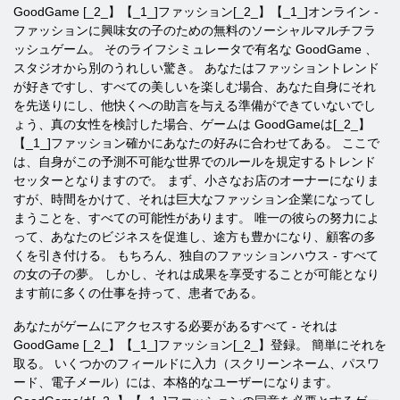
GoodGame [_2_】【_1_]ファッション[_2_】【_1_]オンライン
-
ファッションに興味女の子のための無料のソーシャルマルチフラ
ッシュゲーム。 そのライフシミュレータで有名な
GoodGame
、
スタジオから別のうれしい驚き。 あなたはファッショントレンド
が好きですし、すべての美しいを楽しむ場合、あなた自身にそれ
を先送りにし、他快くへの助言を与える準備ができていないでし
ょう、真の女性を検討した場合、ゲームは
GoodGameは[_2_】
【_1_]ファッション
確かにあなたの好みに合わせてある。 ここで
は、自身がこの予測不可能な世界でのルールを規定するトレンド
セッターとなりますので。 まず、小さなお店のオーナーになりま
すが、時間をかけて、それは巨大なファッション企業になってし
まうことを、すべての可能性があります。 唯一の彼らの努力によ
って、あなたのビジネスを促進し、途方も豊かになり、顧客の多
くを引き付ける。 もちろん、独自のファッションハウス - すべて
の女の子の夢。 しかし、それは成果を享受することが可能となり
ます前に多くの仕事を持って、患者である。
あなたがゲームにアクセスする必要があるすべて - それは
GoodGame [_2_】【_1_]ファッション[_2_】登録。 簡単にそれを
取る。 いくつかのフィールドに入力（スクリーンネーム、パスワ
ード、電子メール）には、本格的なユーザーになります。