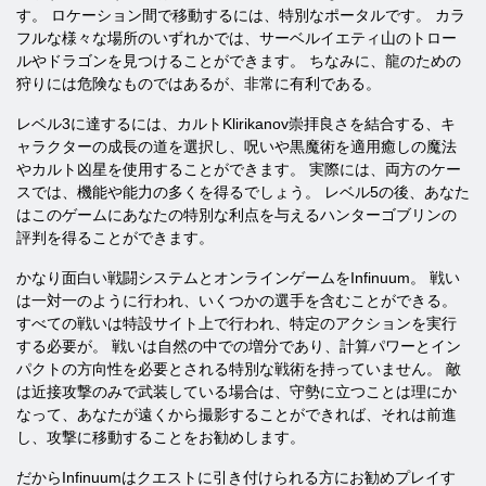
す。 ロケーション間で移動するには、特別なポータルです。 カラ
フルな様々な場所のいずれかでは、サーベルイエティ山のトロー
ルやドラゴンを見つけることができます。 ちなみに、龍のための
狩りには危険なものではあるが、非常に有利である。
レベル3に達するには、カルトKlirikanov崇拝良さを結合する、キ
ャラクターの成長の道を選択し、呪いや黒魔術を適用癒しの魔法
やカルト凶星を使用することができます。 実際には、両方のケー
スでは、機能や能力の多くを得るでしょう。 レベル5の後、あなた
はこのゲームにあなたの特別な利点を与えるハンターゴブリンの
評判を得ることができます。
かなり面白い戦闘システムとオンラインゲームをInfinuum。 戦い
は一対一のように行われ、いくつかの選手を含むことができる。
すべての戦いは特設サイト上で行われ、特定のアクションを実行
する必要が。 戦いは自然の中での増分であり、計算パワーとイン
パクトの方向性を必要とされる特別な戦術を持っていません。 敵
は近接攻撃のみで武装している場合は、守勢に立つことは理にか
なって、あなたが遠くから撮影することができれば、それは前進
し、攻撃に移動することをお勧めします。
だからInfinuumはクエストに引き付けられる方にお勧めプレイす