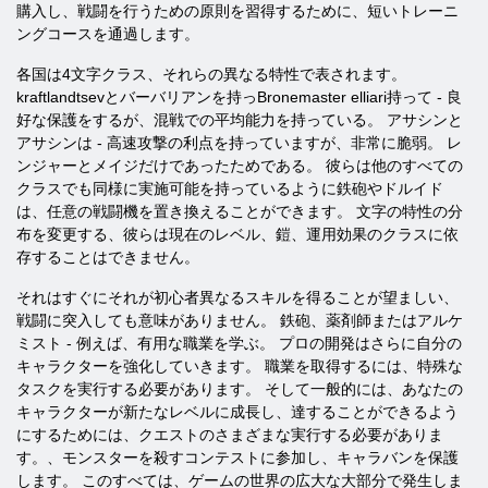
購入し、戦闘を行うための原則を習得するために、短いトレーニ
ングコースを通過します。
各国は4文字クラス、それらの異なる特性で表されます。
kraftlandtsevとバーバリアンを持っBronemaster elliari持って - 良
好な保護をするが、混戦での平均能力を持っている。 アサシンと
アサシンは - 高速攻撃の利点を持っていますが、非常に脆弱。 レ
ンジャーとメイジだけであったためである。 彼らは他のすべての
クラスでも同様に実施可能を持っているように鉄砲やドルイド
は、任意の戦闘機を置き換えることができます。 文字の特性の分
布を変更する、彼らは現在のレベル、鎧、運用効果のクラスに依
存することはできません。
それはすぐにそれが初心者異なるスキルを得ることが望ましい、
戦闘に突入しても意味がありません。 鉄砲、薬剤師またはアルケ
ミスト - 例えば、有用な職業を学ぶ。 プロの開発はさらに自分の
キャラクターを強化していきます。 職業を取得するには、特殊な
タスクを実行する必要があります。 そして一般的には、あなたの
キャラクターが新たなレベルに成長し、達することができるよう
にするためには、クエストのさまざまな実行する必要がありま
す。、モンスターを殺すコンテストに参加し、キャラバンを保護
します。 このすべては、ゲームの世界の広大な大部分で発生しま