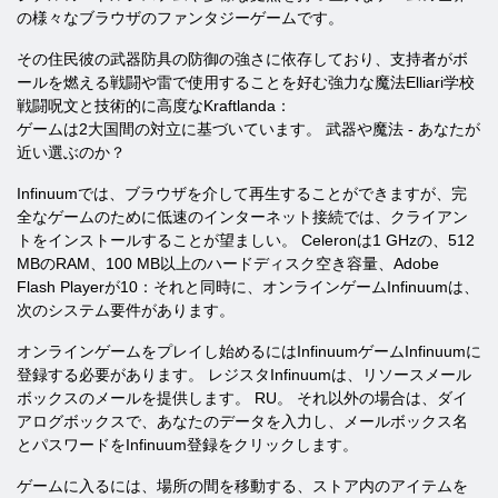
の様々なブラウザのファンタジーゲームです。
その住民彼の武器防具の防御の強さに依存しており、支持者がボ
ールを燃える戦闘や雷で使用することを好む強力な魔法Elliari学校
戦闘呪文と技術的に高度なKraftlanda：
ゲームは2大国間の対立に基づいています。 武器や魔法 - あなたが
近い選ぶのか？
Infinuumでは、ブラウザを介して再生することができますが、完
全なゲームのために低速のインターネット接続では、クライアン
トをインストールすることが望ましい。 Celeronは1 GHzの、512
MBのRAM、100 MB以上のハードディスク空き容量、Adobe
Flash Playerが10：それと同時に、オンラインゲームInfinuumは、
次のシステム要件があります。
オンラインゲームをプレイし始めるにはInfinuumゲームInfinuumに
登録する必要があります。 レジスタInfinuumは、リソースメール
ボックスのメールを提供します。 RU。 それ以外の場合は、ダイ
アログボックスで、あなたのデータを入力し、メールボックス名
とパスワードをInfinuum登録をクリックします。
ゲームに入るには、場所の間を移動する、ストア内のアイテムを