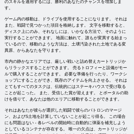
のスキルを適用するには、勝利のあなたのチャンスを増加しま
す。
ゲーム内の移動は、ドライブを使用することになります。 それは
また、戦闘で見つかった項目を格納します。 文字を移動すると、
ディスク上にのみ、それなしには、いかなる方法で、そのように
実行することができます。 地面に触れて、誰もが変異する始まっ
ているので、移動のような方法は、土壌汚染された土地である変
異原、からあなたを守ります。
市内の静かなエリアでは、厳しい戦いと詰め替えカートリッジか
らリラックスすることができます。 売るトロフィーと設備がモー
ルで購入することができます。 必要な準備を行ったり、ワークシ
ョップにすることができ、既存のアイテムを向上させる。 それは
とてもすべてのタスクは、伝統的にはステーキハウスで受け取る
ことが起こった。 また、受信した賞が迎えます。 とポータルの助
けを借りて、あなたは他のエリアに移動することができます。
それはあなたが彼らが選択した戦闘で彼らのパトロンのマージ
ン、およびS土地を計算していないことが起こり得る。 この場合
にも問題はない - 各レベルの開始時に自動的に弾薬を補充しよう
としているコンテナが存在する。 唯一の欠点は、カートリッジが