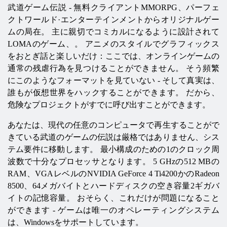
武道ゲーム伝説 - 無料クライアントMMORPG、パーフェ
クトワールド·エンターテインメントからオリジナルゲー
ムの局在。 主に親切でコミカルになるように設計されて
LOMAのゲーム、。 アニメのスタイルでグラフィックス
をおとぎ話と楽しいだけ：ここでは、オンラインゲームの
通常の残虐行為を見つけることができません。 そう頻繁
にこのようなフォーマットを見ていない - そして真実は、
誰もが仮想世界をハックすることができます。 だから、
危険なプロジェクトがすでに呼び出すことができます。
あなたは、現代の任意のコンピュータで再生することがで
きている武道のゲームの伝説は厳格ではありません、シス
テム要件に移動します。 最小構成のための1のクロック周
波数で十分なプロセッサとなります。 5 GHzの512 MBの
RAM、VGAレベルのNVIDIA GeForce 4 Ti4200かのRadeon
8500、64メガバイトとハードディスクの空き容量2ギガバ
イトの記憶容量。 おそらく、これだけが問題になること
ができます - ゲームは唯一のオペレーティングシステム
は、Windowsをサポートしています。