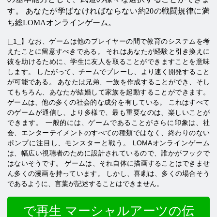
す。 あなたが学ばなければならない約20の戦闘規律に満
ち総LOMAオンラインゲーム。
[_1_】なお、ゲームは他のプレイヤーの間で教育のシステムを考
えたことに留意すべきである。 それはあなたが経験と引き換えに
彼​​を助けるために、学生に友人を取ることができますことを意味
します。 したがって、チームでプレーし、より速く開発すること
が可能である。 あなたは兄弟、一族を作成することができ、そし
てもちろん、あなたが結婚して家族を起動することができます。
ゲームは、他の多くの社会的な成分を有している。 これはすべて
のゲームが通信し、より多様で、最も重要なのは、楽しいことが
できます。 一般的には、ゲームであることがさらに印象は、社
会、エンターテイメントのすべての種類ではなく、終わりのない
ポンプに注目し、モンスターと戦う。 LOMAオンラインゲーム
は、幅広い視聴者のために設計されているので、誰かがフックで
はないそうです。 ゲームは、それ自体に描画することはできませ
ん多くの漫画を持っています。 しかし、喜劇は、多くの場合そう
であるように、言葉が記述することはできません。
で再生 マーシャルアーツの伝