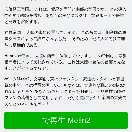
安倍晋三帝国。 これは、貿易を専門と南部の帝国です。 その導入
のための領域を選択、あなたの主なタスクは、貿易ルートの保護
と発展を溶融する。
神野帝国。 大陸の東に位置しています。 この帝国は、旧帝国の軍
事クラスによって設立されました。 そのため、他の人に向けて非
常に積極的である。
Hundzho帝国。 大陸の西部に位置しています。 この帝国は、宗教
指導者によって支配されている。 これは大陸の魔法の首都と見な
すことができるからです。
ゲームMetin2、文字通り東のファンタジー武道のスタイルと雰囲
気の中で、その描写の著しい。 あなたは、古典的な戦いの剣の疲
れていると弓？ あなたのキャラクターを開発し、一見良性の鐘や
ファンの武器として使用します。 だから先に行く！ 帝国の栄光で
あなたのスキルを磨く！
で再生 Metin2