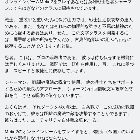
オンラインゲームMetin2をプレイあなたは英雄戦士忍者シャーマ
ンふくらはぎなどのクラスに招待されています。
戦士。 重装甲と重い巧みに保持山刀では、戦士は近接攻撃の達人
である。 また、あなたはそれらの物理的な強さと不屈の精神のた
めに心配する必要はありません。 この文字クラスを開発するに
は、両手軸と鉾の所持を学んだか、古典的な戦いの組み合わせに
依存することができます - 剣と盾。
忍者。 これは、プロの暗殺者である。 彼らは待ち伏せする機能に
は等しくありません。 戦闘では、短剣を使用し、弓。 これに基づ
き、スピードと敏捷性に依存しています。
シャーマン。 戦闘や魔法の呪文で使用。 他の兵士たちをサポート
するための最良のアプローチ。 シャーマンは回復呪文や攻撃と防
御を向上させる呪文に依存しています。
ふくらはぎ。 それダークを欺い戦士。 白兵戦で、この成功の戦闘
のおかげで、彼らは距離の魔法で敵を攻撃することができます。
彼らはまた、ユーティリティ自体呪文強化する。
Metin2のオンラインゲームをプレイすると、3箇所（帝国）のいず
れかを選択しなければならない。