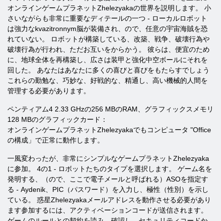
オンラインゲームプラネットZhelezyakaの世界を説明します。 小
さいながらも非常に重要なディテールの一つ - ローカルロボット
は強力なkvazitronnym脳が装備され、ので、任意の宇宙海賊を恐
れていない。 ロボットが構築している、改築、戦争、破壊行為や
破壊行為が行われ、ただお互いをからかう。 彼らは、便宜のため
に、地球全体を再構築し、広さは装甲と強化中空ボールにそれを
回した。 あなたはあなたに多くの喜びと喜びをもたらすでしょう
これらの勤勉な、巧妙な、好戦的な、精通し、高い機械的人間を
管理する必要があります。
ペンティアム4 2.33 GHzの256 MBのRAM、グラフィックスメモリ
128 MBのグラフィックカード：
オンラインゲームプラネットZhelezyakaでもコンピュータ "Office
の構成」で正常に動作します。
一風変わったが、非常にシンプルなゲームプラネットZhelezyaka
に参加。 4の1 - ロボットたちのタイプを選択します。 ゲーム名を
発明する、（ので、ここで電子メールと呼ばれる）ASOを指定す
る - Aydenik、PIC（パスワード）を入力し、極性（性別）を示し
ている。 惑星Zhelezyakaメールアドレスを動作させる必要があり
ます参加するには、アクティベーションコードが送信されます。
ゲームのルールとの契約を読み、確認し、セキュリティコードか