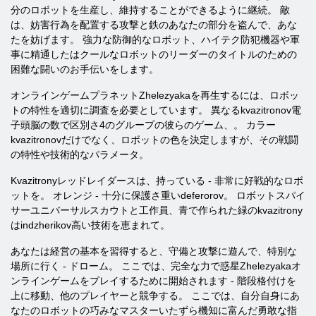
分のロボットを生産し、維持することができるように継続。 敵
は、妨害行為を配置する攻撃と鉄のあなたの部分を盗んで、あな
たを妨げます。 強力な防御的なロボット、ハイテク防犯機器や軍
事に精通したはクールなロボットのリーダーのタイトルのための
困難な闘いのお手伝いをします。
オンラインゲームプラネットZhelezyakaを再生するには、ロボッ
トの特性を適切に調査を必要としています。 異なるkvazitronov電
子頭脳の数で区別さ4のグループの彼らのゲーム、。 カラー
kvazitronovだけでなく、ロボットの色を決定しますが、その戦闘
の特性や技術的なパラメータ。
Kvazitronyレッドレイダースは、持っている - 非常に好戦的なロボ
ットを。 オレンジ - 十分に保護さ重いdeferorov。 ロボットスパイ
サーユニバーサルスカウトと工作員、青で作られた緑のkva​​zitrony
はindzherikov高い技術を恵まれて。
あなたは経営の基本を習得すると、守備と攻撃に遊んで、特別な
場所に行く - ドローム。 ここでは、完全な力で惑星Zhelezyakaオ
ンラインゲームをプレイするために開始されます - 階段格付けを
上​​に移動、他のプレイヤーと競争する。 ここでは、自分自身にあ
なたのロボットの巧みなマスターいたずら機知に富んだ勇敢な指