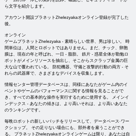
ら文字を紹介します。
アカウント開設プラネットZhelezyakaオンライン登録が完了した
後。
オンライン
ゲームプラネットZhelezyaka - 素晴らしい世界、男は珍しい。 時
間単位は、人間とロボットではありません。まだ、チック、卵胞
膜は、現在の年と呼ばれ、一日 - 脂肪。 鉄片 - 惑星全体が勤勉ロ
ボットがメインリソースを抽出し、そこからスクラップ金属の巨
大な山で覆われている。 防犯機器、守備と攻撃的行動の両方 - そ
れらの武器庫で、さまざまなデバイスを収集します。
情報センター管理データベースは、同様にあなたがゲーム内のイ
ベントやゲームのパフォーマンスに関する情報を見ることがで
き、すべての基本的な操作を実行するために使用する。 メインイ
ンデックス - あなたの傾きは、より高いそれは、より高いあなた
のランキングです。
毎晩ロボットの新しいバッチをリリースして、データベース·ワー
クショップ。 その足りない場合にも、部外者を雇うことができ
る。 プラネットZhelezyakaオンラインゲームは限り、あなたは自