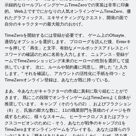
示録的なロールプレイングゲームTimeZeroでの実装は非常に印象
的。 Web上ですでにかなりの人気オンラインゲームTimeZero、優
れたグラフィックス、エキサイティングなクエスト、開発の面で
自分のキャラクターの最大能力のおかげ。
TimeZeroを開始するには登録が必要です。 ゲーム上のOfsayte、
適切なオプションを選択します。 プロローグを読んだ後、Enterキ
ーを押して「再生」と文字、有効なメールボックスアドレスとパ
スワードの確認のために名前を入力します。 ニュアンス - 登録ゲ
ームでTimeZeroショッピング未来のヒーローの性別を選択して提
供しています。 次に、ルールや契約書に同意し、押した "と入力
します。" それを確認し、アカウントの活性化に手紙を待つ - と
TimeZeroオンライン登録は、あなたが既に持っている。
まあ、今あなたがキャラクターの作成に真剣に取り組むことがで
きます。 既にこの段階でオンラインゲームはTimeZeroよく自体が
推奨しています。 キャンプ（そのうちの2）、およびフラクション
（8）と、氏族の膨大な数に、11の職業部門を英雄のイメージを作
成するために、様々なスキーム。 ヒーラークロノスまたはブラッ
クスコーピオンのために - そう、あなたが戦争のキャンプの1を
TimeZeroますオンラインゲームをプレイする。 あなたは彼らのラ
ンクにあると「輝きはありません」ながらしかし、なぜ - 読み進