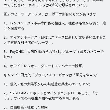
めてください。 各キャンプは4派閥で形成されている。
正」のヒーラークロノス」は、以下の割合のものがあります
1。 レンジャーズ - 軍事専門職の相続人、強盗や略奪から弱く、虐
げを保護する
2。 アイアンホークス - 目標はスペースに新しい文明を発見するこ
とで有能な科学者のグループ、;
3。 PsyONIX - 人PSY-動力学の特別なグループ（思考のパワーで
動作）
4。 ホワイトレジオン - グレートエンペラーの陸軍。
キャンプに否定的「ブラックスコーピオンは「画分を含んで
1。 侵入 - 他の太陽系からの無慈悲な兵士のエイリアン;
2。 SYSTEAM - ロボットとマインドコントロールして、「サ
ラ」、すべての有機生き物を破壊する傾向がある
3。 自由農民 - 独立した農家;