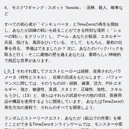
4。 モスクワギャング - スポット "bosota」 - 泥棒、殺人、略奪な
ど
すべての初心者が「インキュベータ」とTimeZeroの再生を開始
し、あなたが訓練の戦いを経ることができる特別な場所（「ショ
ーの戦い」をクリック）し、アーム - あなたが銃器、エネルギー
兵器、投げる、風邪をひいている。 そして、もちろん、最初の仕
事を得る。 準備はできましたか？ 次に、あなたのバックパックを
取ると行く - そこに建物の壁を越えあなたは、素晴らしい神秘的
で残忍な世界があります。
[_0_】それぞれ渡してクエストヒーローは経験、改善されたパラ
メータ（特性とスキル）、在庫の完成をもたらします。 パフォー
マンスに関しては、そのうちの10：経験、健康、活力、PSI-エネ
ルギー、強さ、敏捷性、直感、スタミナ、正確性、知性。 スキル
もう少し（13）と、彼らはそれらの武器やその他の項目、医療用
品や機器を使用するように開発し​​ています。 あなたはTimeZeroの
再生方法の過程で、それらのすべてを開発しよう。
ランダムとストーリークエスト、あなたが（鉱山での作業）を稼
ぐことができるTimeZeroオンラインゲームでは、モンスターや変