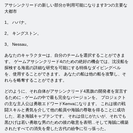
アサシンクリードの新しい部分が利用可能になります3つの主要な
大都市
1。 ハバナ。
2。 キングストン。
3。 Nessau。
あなたのキャラクターは、自分のチームを選択することができま
す。 ゲームアサシンクリード4のための絶好の機会では、沈没船を
探検する海底の詳細な研究を可能にする特殊なダイビングベル
を、使用することができます。 あなたの船は他の船を攻撃し、そ
れらを略奪することができます。
どのように、それ自体がアサシンクリード4黒旗の開発者を宣言す
るために - ゲームの中で最も完全なバージョンを。 プロジェクト
の主な主人公は勇敢エドワードKenvaになります。 これは彼の戦
闘スキルと勇気を介して他の船員や海賊の尊敬を得ることに成功
した、若き海賊キャプテンです。 それは信じがたいが、それでも
黒ひげは若い勇敢な男のための彼の敬意を表明...そして海賊に構築
されたすべての消失を脅した古代の紛争に引っ張った。