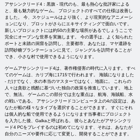
アサシンクリード4：黒旗 - 現代のも、最も熱心な批評家による
と、最も魅力的なゲーム。 プロジェクトのすべての仕様は改善し
ました。 今、スケジュールはより強く、より現実的なアニメーシ
ョンになり、プロットがさらにエキサイティングで面白いです。
新しいプロジェクトには約50の主要な場所があるでしょうここで
完全にオープンな世界を実施します。 今の選手は、よく知られた
ポートと未踏の洞窟を訪問し、主要​​都市、あなたは、マヤ遺跡を
訪問砂糖プランテーションに見て、ジャングルを訪問することが
でき、小さな村で使用できるようになります。
ゲームアサシンクリード4は、著作権侵害の時代に入ります。 すべ
てのゲームは、カリブ海に1715で行われます。 海賊になりました
- だけでなく、水の本当のマスターではなく、地面に。 これらの
人々は貪欲と残酷に基づいた独自の政策を推進しています。 地上
で、無法。 ゲームのこの部分では主な重点は、航海、海賊船、水
の戦いである。 アサシンクリードコンピュータ上の4の設定は、あ
なたが船の様々なタイプを選択することができます。 すぐにそれ
は個人的な船で使用できるようになります当事者にプロジェクト
を入力した後、Galkaと呼ばれる。 彼らとあなたがアサシンクリ
ード4 PCをプレイするのは初めてになります、それは、あなたが
自分のニーズや要件に応じて変更し、開発することができます。