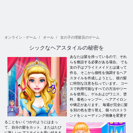
オンライン・ゲーム
オール
女の子の理髪店のゲーム
シックなヘアスタイルの秘密を
あなたは髪を持っているので、それ
らを敷設する必要がある場合。 でも
女の子はブライドメイドとは違って
作る、そこから個性を強調するヘア
スタイルを作成しようとし、彼の髪
に特別な注意を払っています。 コー​​
スで利用可能なすべての方法やツー
ルを使用し、ゲルおよびワニス、塗
料、着色シャンプー、ヘアアイロン
や矯正があります。 毎週が完全に髪
を別の色を塗り替え、個々のストラ
ンドをシェーディング画像を変更す
ることをいくつかのようにはまっ
て、自分の髪をカット、またはたび
に新しいヘアスタイルを思い付きま