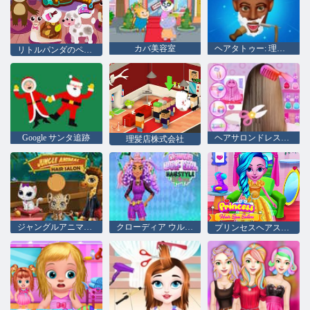
カバ美容室
ヘアタトゥー: 理髪店
リトルパンダのペットサロン
Google サンタ追跡
ヘアサロンドレスアップガール
理髪店株式会社
ジャングルアニマルヘアサロン
クローディア ウルフガール ヘアスタイル チャレンジ
プリンセスヘアスパサロン