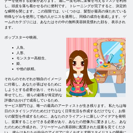
ナーを使用する必要があります。 週に一度毛球に栄養を与えるマスクを利用
し、頭皮を落ち着かせるのに便利です。 トレーニングが完了すると、決定的
な瞬間を閉じます。 この段階では、いくつかは、髪型が最高の保たれている
特殊なゲルを使用して他の人がニスを適用し、同様の成功を達成します。 ゲ
ームのカテゴリには、あなたはその中の無料美容師見慣れた顔を、表示され
ます。
ポップスターや映画、
人魚、
人形、
モンスター高校生、
姫、
や他の妖精。
それらのそれぞれが独自のイメージ
に付着し、あなたが喜ばせるために
しようとする必要があり、それらは
幸せでした。 彼らの顧客が肯定的な
評価のおかげで成長しているため、
サービス部門では、唯一の最高のアーティストが生き残ります。 私たちは毎
日のスタイリングのためだけではなく日常生活を作成するだけでなく、お祭
りの髪型を作成するために、あなたのクライアントに新しいアイデアを発明
し、提案することができる必要があり、あなたの想像力に驚きました。 あな
たのために作成され、フリーゲームの美容師に配置された提案を見てくださ
い。 彼らはあなたが自分のアイデアに出くわすと才能スタイリストの開発に