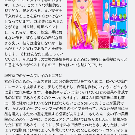
す。 しかし、このような積極的な、
魅力的な、光沢のある、まだ髪何を
手入れすることを忘れてはいけない
となっています。 塊全体に落ちるこ
とができ、拠り所、乾燥ペイント
し、それらが、脆く、乾燥、手に負
えない作る、彼らは彼らの自然な輝
きを失い、彼らは適合しないか、彼
らがずさんと実行であることを確認
します。 それはあなたに起こってい
ないこと、それは少しの実験の熱情を抑えるためにと栄養と保湿髪にもっと
注意を払うのがベストですので、彼女はいつも魅力的でした。
理容室でのゲームプレイの上に常に
女の子のためのゲーム美容師は自分の髪の世話をするために、穏やかな操作
にレッスンを提示すると、美しく見えるし、自傷を負わないようにどのよう
に若い世代を教えます。 各仮想キャビンは信じられないほどの結果を作成す
るのに有用であろう多くのツールがあります。 和音の創造的変換に進む前
に、髪は確かにきれいでなければならないことを知っておくことが重要で
す。 それぞれがヘアシャンプーの独自のタイプを持って、あなたが適切に商
品を購入するための型を定義する必要があります。 もちろん、女の子の美容
院のためのゲーム中に、このニュアンスは遊びではありませんが、情報があ
なたに有用であろう。 さらに、髪を温水で洗浄されたとき、あなたは、絹の
ような従順および櫛によって帯電していないになるためにヘアコンディショ