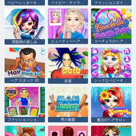
ベビーシッターキッズヘアサロン
ベイビー・テイラー・ヘア・デー
ファッションダイヘアデザイン
ビューティーヘアサロン
コーチェラのヘアスタイルのデザイン
理髪師の楽しみ
ヘア スタック 3D
シックなベビーキティヘアサロン
床屋
ファッションショートヘアスタジオ
男の散髪
魔法のヘアサロン