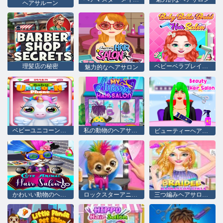
ヘアサルーン
理髪店の秘密
ベビーベラブレイドヘアサロン
魅力的なヘアサロン
ベビーユニコーン電話
私の動物のヘアサロン
ビューティーヘアサロン
かわいい動物のヘアサロン
ロックスターアニマルヘアサロン
三つ編みヘアサロンガールズ