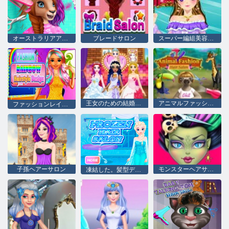
オーストラリアアニマルヘアサロン
ブレードサロン
スーパー編組美容師のHD
王女のための結婚式の美容院
アニマルファッションヘアサロン
ファッションレインボーヘアスタイルデザイン
子孫ヘアーサロン
モンスターヘアサロン
凍結した。髪型デザイン