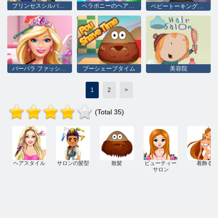
プリンセスシルバーヘア
ベラポニーのヘアスタイル
ベビートーキングトムヘアサロン
バーバラ ファッション ヘア サロン
プーシェーブタイム
美容院
1
2
>
(Total 35)
ヘアスタイル
サロンの髪型
散髪
ビューティー
着飾る
サロン