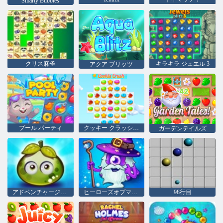
Smarty Bubbles
クリス麻雀
キラキラ ジュエル 3
アクア ブリッツ
プール パーティ
クッキー クラッシュ 3
ガーデンテイルズ
アドベンチャージューシーベリー
ヒーローズオブマッチ3
98行目