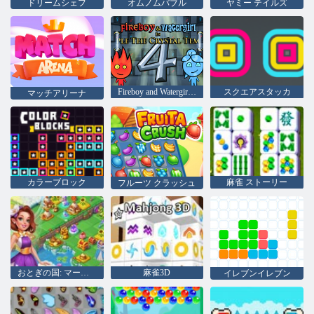
ドリームシェフ
オムノムバブル
ヤミー テイルズ
Fireboy and Watergirl 4：クリスタル寺院
スクエアスタッカ
マッチアリーナ
カラーブロック
麻雀 ストーリー
フルーツ クラッシュ
おとぎの国: マージ & マジック
麻雀3D
イレブンイレブン