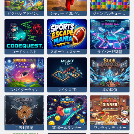
ピクセル アドベンチャー 3D
シャレード 3D ゲーム
ジャングルチューブソート
コードクエスト
スポーツ エスケープ マニア
サイバー野球盤
スパイダーライン
マイクロTD
本の探偵
手裏剣道場
3Dボールランナー
ワンラインディナー