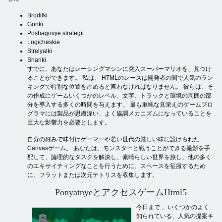
Brodilki
Gonki
Poshagovye strategii
Logicheskie
Strelyalki
Shariki
すでに、あなたはレーシングマシンに突入スーパーマリオを、見つけ
ることができます。 私は、 HTMLのレースは開発者の間で人気のラン
キングで特別な位置を占めると言わなければなりません。 彼らは、そ
の作成にゲームいくつかのレベル、文字、トラックと環境の周囲の部
分を導入する多くの時間を与えます。 最も単純な見栄えのゲームプロ
グラマには製品が思慮深い、よく協調メカニズムになっていることを
巨大な影響力を必要とします。
自分の好みで味付けゲーマーや若い世代の厳しい味に設けられた
Canvasゲーム。 あなたは、モンスターと戦うことができる撮影を手
配して、論理的なタスクを解決し、素晴らしい世界を旅し、他の多く
のエキサイティングなことを行うために、スペースを征服するため
に、フラットまたは次元テトリスを収集します。
PonyatnyeとアクセスゲームHtml5
今日まで
、いくつかのよく
知られている、人気の提案キ