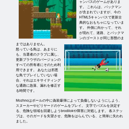
ャンバスのゲームがありま
す。 これらは、パックマン
が含まれていますが、今の
HTML5キャンバスで更新古
典的なおもちゃになっていま
す。 外側に向かって、それ
が現れて、迷路、とパックマ
ンのゴーストが同じ形態のま
まではありません。
怒っている鳥は、あまりに
も、当選者のクラブに属し、
更新ブラウザのバージョンの
すべての所有者にそのため利
用できます。 あなたは邪悪
な鳥でプレイしていない場
合、それはエキサイティング
な通路に急落、漏れを修正す
る時間です。
Mozhnoはボールの中に偽装爆弾によって負傷しないようにしよう、
スヌーカーやビリヤードのゲームをプレイ。 文字でパズルを決定す
る、危険な領域を回避しようbrodilokや障害に対処します。 各ステッ
プは、そのガードを失望させ、危険をはらんでいる、と簡単に失われ
ました。