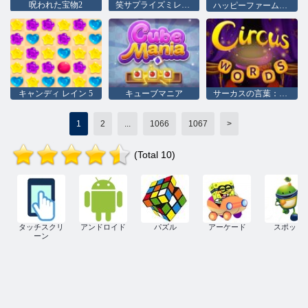
呪われた宝物2
笑サプライズミレニアルズ
ハッピーファーム作物
キャンディ レイン 5
キューブマニア
サーカスの言葉：魔法のパズル
1
2
...
1066
1067
>
(Total 10)
タッチスクリ
アンドロイド
パズル
アーケード
スポット
ーン