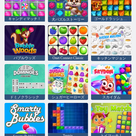
キャンディマッチ！
ゴールドラッシュの宝探し
犬パズルストーリー
バブルウッズ
Onet Connect Classic
キッチンマジョン
ドミノクラシック
シュガーヒーローズ
スカイダム
Tentrix
トイマッチ！