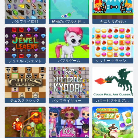
バタフライ京都
秘密のバブルと仲間たち
ヤニサリの戦い
バブルゲーム
クッキー クラッシュ 2
ジュエルレジェンド
チェスクラシック
カラーピクセルアートクラシック
バタフライキョーダイHD