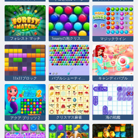
フォレスト マッチ
Smartyの泡クリスマス版
マジックライン
11x11ブロック
バブルシューティングhtml5
キャンディバブル
クリスマス麻雀
海の戦艦
アクア ブリッツ 2