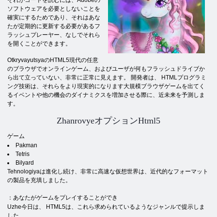
それがコードを読むには、Adobeの
ソフトウェアを必要としないことを
確実にするためであり、それはあな
たが定期的に更新する必要があるフ
ラッシュプレーヤー、なしでそれら
を開くことができます。
OtkryvayutsyaのHTML5現代の任意
のブラウザでオンラインゲーム、およびユーザが何もフラッシュドライブか
ら出て立っていない、非常に正常に見えます。 開発者は、 HTMLプログラミ
ング技術は、それらをより現実的になります大規模ブラウザゲームを出てく
るイベントや他の機会のダイナミクスを増加させる際に、近未来を予測しま
す。
ZhanrovyeオプションHtml5
ゲーム
Pakman
Tetris
Bilyard
Tehnologiyaは進化し続け、非常に高速な仮想世界は、近代的なフォーマット
の製品を充填しました。
：あなたがゲームをプレイすることができ
Uzhe今日は、 HTML5は、これら求められているようなジャンルで提示しま
した