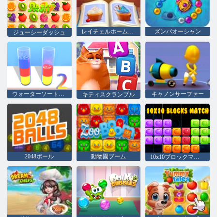
レイチェルホームズ：違いを見つける
ズンバオーシャン
ジューシーダッシュ
ウォーターソートパズル2
キャノンサーファー
キティスクランブル
2048ボール
動物園ブーム
10x10ブロックマッチ