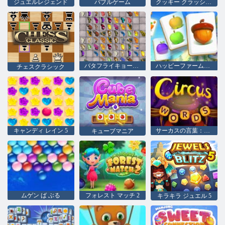
ジュエルレジェンド
バブルゲーム
クッキー クラッシュ 2
バタフライキョーダイHD
ハッピーファーム作物
チェスクラシック
キャンディ レイン 5
サーカスの言葉：魔法のパズル
キューブマニア
ムゲン ば ぶる
フォレスト マッチ 2
キラキラ ジュエル 5