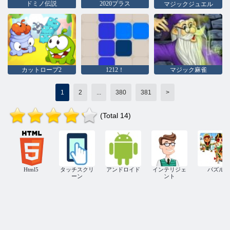
ドミノ伝説
2020プラス
マジックジュエル
カットロープ2
1212！
マジック麻雀
1
2
...
380
381
>
(Total 14)
Html5
タッチスクリ
アンドロイド
インテリジェ
パズル
ーン
ント