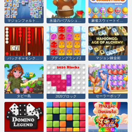
マジョンフォルトゥナ
永遠のバブルシューター
麻雀スウィートイースター
プディングランド2
マジョン錬金術
バックギャモンクラシック
タビー島
セーラーポップ
2020ブロック