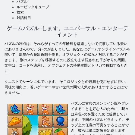
パズル
ルービックキューブ
検索
対話科目
ゲームパズル–します。ユニバーサル・エンターテ
イメント
パズルの利点は、それらがすべての年齢層を躊躇しないで従事している疑い
はありませんので。 分–のがありました。あなたはゲームオンラインパズルを
開いて、部屋から脱出仮想を作る、オブジェクトの状況と対話することがで
きます。 別のステップを移動するのに役立ちます隠された手がかりの周囲。
文字は、コードを適用し、オブジェクトの移動空間とトリガで移動するとき
に、
クエストでシーンに似ています。 そこロジックとの観測を使用せずに行い、
同様の傾向は、若いゲーマーや古い世代の間で人気がありますすることはで
きません。
パズルに古典のオンライン版をプレ
イすることを好む人のために、我々
は麻雀–のを置くために提供してい
ます。中国のパズルピラミッド。 チ
ップ上の任意の写真をすることがで
き、彼らは単に対象を定義します