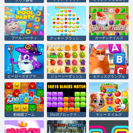
クリス麻雀
プール パーティ
ガーデンテイルズ
クッキー クラッシュ 3
ヒーローズオブマッチ3
ジューシーダッシュ
キティスクランブル
動物園ブーム
10x10ブロックマッチ
ヤミー テイルズ