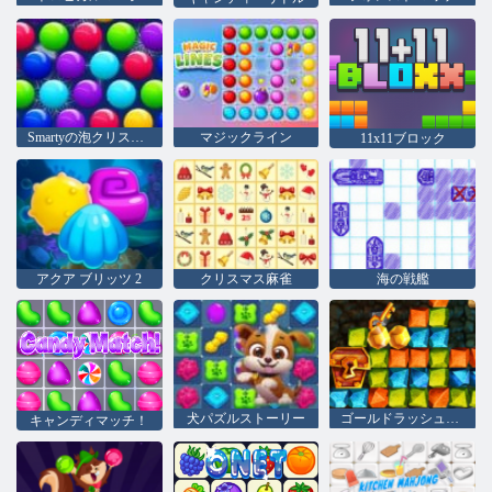
Smartyの泡クリスマス版
マジックライン
11x11ブロック
アクア ブリッツ 2
クリスマス麻雀
海の戦艦
犬パズルストーリー
ゴールドラッシュの宝探し
キャンディマッチ！