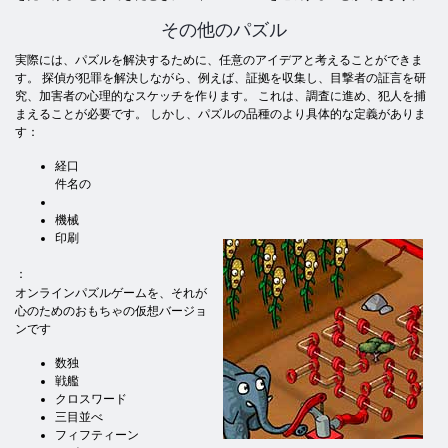
その他のパズル
実際には、パズルを解決するために、任意のアイデアと考えることができま
す。 探偵が犯罪を解決しながら、例えば、証拠を収集し、目撃者の証言を研
究、加害者の心理的なスケッチを作ります。 これは、調査に進め、犯人を捕
まえることが必要です。 しかし、パズルの品種のより具体的な定義がありま
す：
経口
件名の
機械
印刷
：
オンラインパズルゲームを、それが
心のためのおもちゃの仮想バージョ
ンです
数独
戦艦
クロスワード
三目並べ
フィフティーン