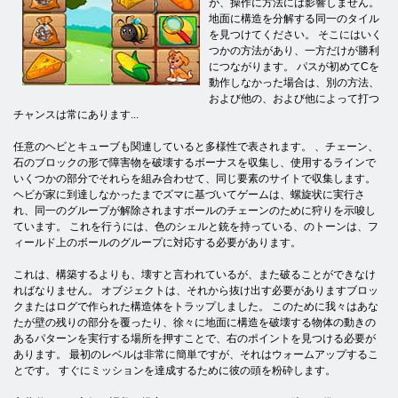
が、操作に方法には影響しません。
地面に構造を分解する同一のタイル
を見つけてください。 そこにはいく
つかの方法があり、一方だけが勝利
につながります。 パスが初めてCを
動作しなかった場合は、別の方法、
および他の、および他によって打つ
チャンスは常にあります...
任意のヘビとキューブも関連していると多様性で表されます。 、チェーン、
石のブロックの形で障害物を破壊するボーナスを収集し、使用するラインで
いくつかの部分でそれらを組み合わせて、同じ要素のサイトで収集します。
ヘビが家に到達しなかったまでズマに基づいてゲームは、螺旋状に実行さ
れ、同一のグループが解除されますボールのチェーンのために狩りを示唆し
ています。 これを行うには、色のシェルと銃を持っている、のトーンは、フ
ィールド上のボールのグループに対応する必要があります。
これは、構築するよりも、壊すと言われているが、また破ることができなけ
ればなりません。 オブジェクトは、それから抜け出す必要がありますブロッ
クまたはログで作られた構造体をトラップしました。 このために我々はあな
たが壁の残りの部分を覆ったり、徐々に地面に構造を破壊する物体の動きの
あるパターンを実行する場所を押すことで、右のポイントを見つける必要が
あります。 最初のレベルは非常に簡単ですが、それはウォームアップするこ
とです。 すぐにミッションを達成するために彼の頭を粉砕します。