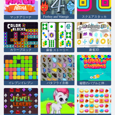
Fireboy and Watergirl 4：クリスタル寺院
スクエアスタッカ
マッチアリーナ
カラーブロック
麻雀3D
麻雀 ストーリー
イレブンイレブン
バタフライ京都
秘密のバブルと仲間たち