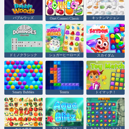
バブルウッズ
キッチンマジョン
Onet Connect Classic
ドミノクラシック
シュガーヒーローズ
スカイダム
Smarty Bubbles
Tentrix
トイマッチ！
アクア ブリッツ
キラキラ ジュエル 3