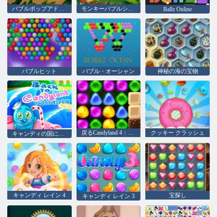
バブルポップアドベンチャー
モンキーバブルシューティング null
Ballz Online
バブルヒット
バブル・オーシャン
神秘の海の宝物
戻るCandyland 4：ロリポップガーデン
クッキー クラッシュ
キャンディの国に戻る：エピソード3 - スウィート川
キャンディ レイン 4
宝探し
キャンディ レイン 3