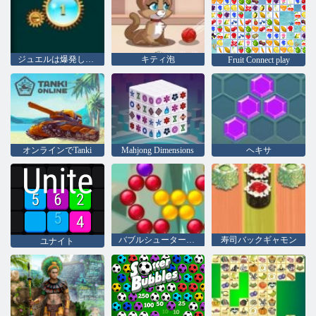
ジュエルは爆発します
キティ泡
Fruit Connect play
オンラインでTanki
Mahjong Dimensions
ヘキサ
バブルシューター佐賀
寿司バックギャモン
ユナイト