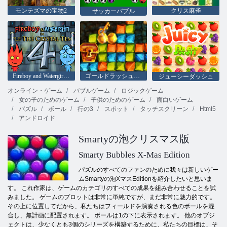
モンテズマの宝物2
クリス麻雀
サッカーバブル
Fireboy and Watergirl 4：クリスタル寺院
ゴールドラッシュの宝探し
ジューシーダッシュ
オンライン・ゲーム
バブルゲーム
ロジックゲーム
女の子のためのゲーム
子供のためのゲーム
面白いゲーム
パズル
ボール
行の3
スポット
タッチスクリーン
Html5
アンドロイド
Smartyの泡クリスマス版
Smarty Bubbles X-Mas Edition
パズルのすべてのファンのために我々は新しいゲー
ムSmartyの泡XマスEditionを紹介したいと思いま
す。 これ作家は、ゲームのカテゴリのすべての成果を組み合わせることを試
みました。 ゲームのプロットは非常に単純ですが、まだ非常に魅力的です。
その上に位置してだから、私たちはフィールドを演奏される色のボールを混
合し、無計画に配置されます。 ボールは1の下に表示されます。 他のオブジ
ェクトは、少なくとも3個のシリーズを構築するために、私たちの目標は、そ