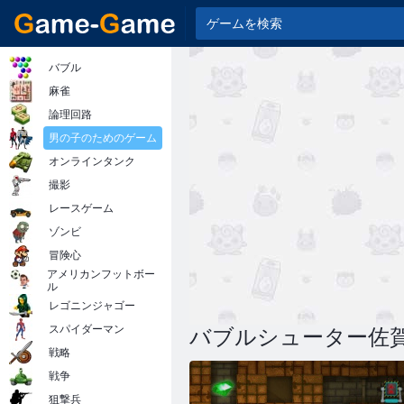
バブル
麻雀
論理回路
男の子のためのゲーム
オンラインタンク
撮影
レースゲーム
ゾンビ
冒険心
アメリカンフットボー
ル
レゴニンジャゴー
スパイダーマン
バブルシューター佐賀
戦略
戦争
狙撃兵