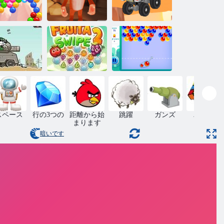
ブルスピリ
エンドレスト
ット
イエティ感覚
ラック
フルータスワ
Tinglyバブルシ
金属動物
イプ2
ューティング
スペース
行の3つの
距離から始
跳躍
ガンズ
パズル
まります
暗いです