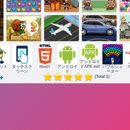
ゾンビはジャ
アリーナユー
フルーツ クラ
ンプすること
ロサッカーヘ
バ
ッシュ
はできません
ッズ
ストリートレ
カタツムリボ
ースフューリ
アンドロイ
ブ3
空港ラッシュ
ー
ドAPK null
ット
タッチスク
Html5
アンドロイ
バブルシュ
リーン
ド
ーター
(Total 1)