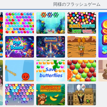
同様のフラッシュゲーム
バブルシュー
バブルシュー
ティングクラ
アクアバブル
ターキャンデ
シック
シューター
ィホイール
バブルディフ
アミーゴパン
バブルを弾く
ェンダー
チョ
バブルポップ
赤と緑の2
蝶を救え
ストーリー