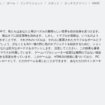
ム
ボール
インテリジェント
スポット
タッチスクリーン
Html5
の中で、私たちはあなたと再びパズルの素晴らしい世界を自分自身を見つけます。
、彼はオフに設定冒険を決めます。 しかし、トラブルが道路は、いつものよう
わすことです。 それぞれのパズルは、その上に配置されたカラフルなボールとフ
でしょう、少なくとも3の一連の同じ色のオブジェクトを結合するために、ショッ
なたは巨大なボーナスをカウントします。 注意してください、この効果も爆発
マウスが付属しています。 ゲームバブルシューター佐賀2は無関心ではない強迫
音楽を持っています。 このゲームは、 HTML5の技術に基づいており、 PC
ンロードして、ただのゲームを楽しむことができます。 あなただけのインターネ