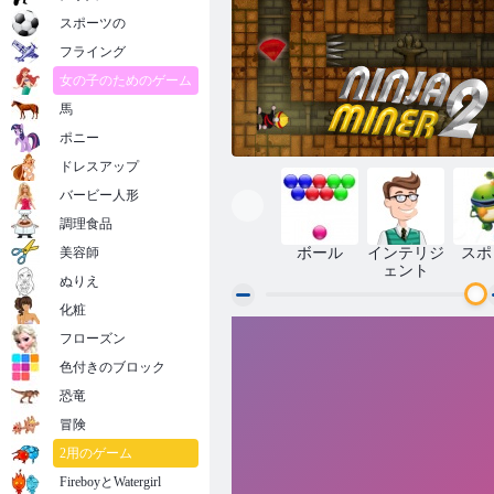
スポーツの
フライング
女の子のためのゲーム
馬
ポニー
ドレスアップ
バービー人形
調理食品
美容師
ボール
インテリジ
スポ
ェント
ぬりえ
化粧
フローズン
忍者マイナー2
色付きのブロック
恐竜
冒険
2用のゲーム
FireboyとWatergirl