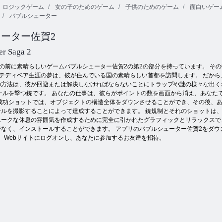
ロジックゲーム
女の子のためのゲーム
子供のためのゲーム
面白いゲー
バブルシューター
モンキーバブ
クリスマスバ
ルシューティ
アミーゴパン
ブル
ング null
チョ2
ーター佐賀2
er Saga 2
の前に素晴らしいゲームバブルシューター佐賀2の第2の部分を持っています。 そ
テディベア生涯の夢は、彼が住んでいる国の素晴らしい首都を訪問します。 だから
の方法は、彼が回避または解決しなければならないことにトラップや謎の様々な出く
ールを撃つ銃です。 あなたの仕事は、彼らがポイントの数を画面から消え、あなた
成功ショットでは、オブジェクトの構造全体をダウンさせることができ、その後、あ
ルを撮影することによって達成することができます。 銃規制とそれのショットは、
ークな休息の雰囲気を作成するために完全に引かれたグラフィックとリラックスできる
なく、インストールすることができます。 アプリのバブルシューター佐賀2をダウ
、 Webサイトにログオンし、あなたに参加するお友達を招待。