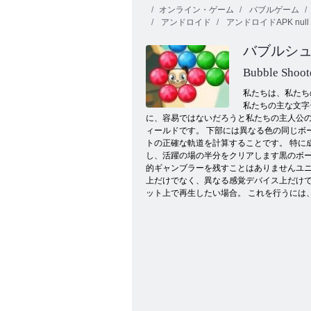
オンライン・ゲーム
バブルゲーム
アンドロイド
アンドロイドAPK null
バブルシュ
Bubble Shoot
私たちは、私たち
私たちの主な文字
ボールブラストの仲間たち
に、容易ではないだろうと私たちの主人公
ィールドです。 下部には異なる色の同じボ
トの正確な軌道を計算することです。 特に
し、活躍の場の半分をクリアします黒のボー
的ギャンブラーを残すことはありませんユニ
上だけでなく、異なる感覚デバイス上だけで
ット上で再生したい場合。 これを行うには