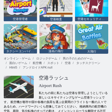
空港管理者
空港セキュリティシミュレーター
空港検査
タクシー エンパイア エアポート タイクーン
漫画の飛行
大飛行
オンライン・ゲーム
ロジックゲーム
男の子のためのゲーム
面白いゲーム
航空機
スポット
空港
タッチスクリーン
Html5
アンドロイドAPK null
空港ラッシュ
Airport Rush
私たちの前に私たちは空港を管理しようとしている
新しいエキサイティングなゲーム空港ラッシュで
す。 航空機が都市や国や各種の負荷を運ぶ企業間のフライトを一般の人々で
あるため、ハードワークいくら想像してみてください。 格納庫内の航空機の
空気、着陸、気分転換のすべての動き、メインコントローラを離陸する許可