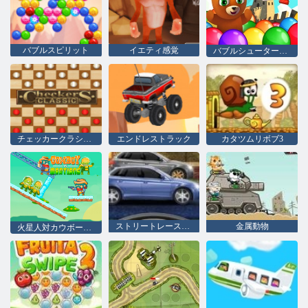
バブルスピリット
イエティ感覚
バブルシューター佐賀2
チェッカークラシック
エンドレストラック
カタツムリボブ3
ストリートレースフューリー
金属動物
火星人対カウボーイズ