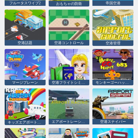
フルータスワイプ2
帝国空港
おもちゃの防衛
空港話題
空港コントロール
空港管理
マージプレーン
空港フライトシミュレータ
モンキーゴーハッピーステージ683
エアポートレーシング
空港スナイパー
キッズエアポートアドベンチャー