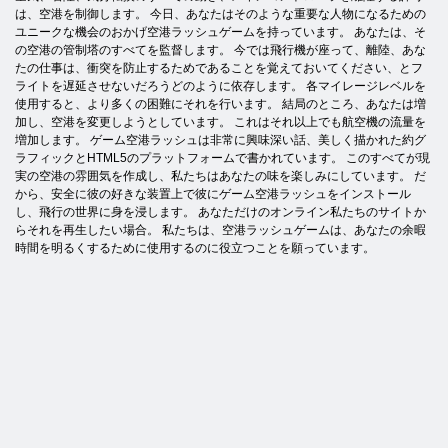
は、空港を制御します。 今日、あなたはそのような重要な人物になるための
ユニークな機会のおかげ空港ラッシュゲームを持っています。 あなたは、そ
の空港の管制塔のすべてを監督します。 今では飛行機が座って、離陸、あな
たの仕事は、衝突を防止するためであることを覚えておいてください、とフ
ライトを遅延させないだろうどのように依存します。 各マイレージレベルを
使用すると、より多くの困難にそれを行います。 結局のところ、あなたは増
加し、空港を変更しようとしています。 これはそれ以上でも航空機の流量を
増加します。 ゲーム空港ラッシュは非常に興味深い話、美しく描かれた約グ
ラフィックとHTML5のプラットフォームで書かれています。 このすべてが現
実の空港の雰囲気を作成し、私たちはあなたの味を楽しみにしています。 だ
から、安全に彼の好きな装置上で彼にゲーム空港ラッシュをインストール
し、飛行の世界に身を浸します。 あなただけのオンライン私たちのサイトか
らそれを再生したい場合。 私たちは、空港ラッシュゲームは、あなたの余暇
時間を明るくするために使用するのに役立つことを願っています。