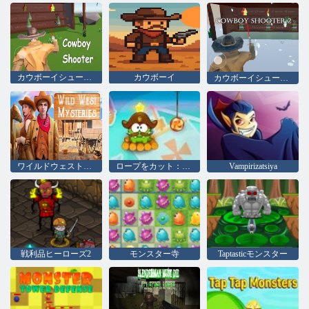
カウボーイシューター
カウボーイ
カウボーイシューター2
ワイルドウェストミステリー
ロープをカット：タイムトラベル
Vampirizatsiya
戦利品ヒーローズ2
モンスター寺
Taptasticモンスター