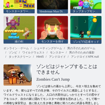
モンスタータワーディフェンス
タップタップモンスター
Slenderman Must Die：産業廃棄物
縁の剣
モンスターを倒す
ゾンビVS忍者キッド
オンライン・ゲーム
シューティングゲーム
男の子のためのゲーム
ゾンビ
ワイルドウェスト
モンスター
男の子のための撮影
タッチスクリーン
Html5
アンドロイド
アンドロイドAPK null
ゾンビはジャンプすることは
できません
Zombies Can't Jump
ゾンビは彼らの墓から上昇し、今次々領土を集めて
います。 今、彼らはすべての生き物、そのウイルスに感染しようとすると、
ワイルドウェストになりました。 人口の大部分はしっかりとすべての窓やド
アをコルク、自分の家に隠れてモンスターの侵攻を恐れました。 そして唯一
の勇敢な保安官は、血に飢えた生き物と勇敢に戦うために武器を用意しまし