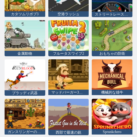
カタツムリボブ3
空港ラッシュ
ストリートレースフューリー
金属動物
フルータスワイプ2
おもちゃの防衛
マッドバーガー3：ワイルドウェスト
機械的な雄牛
ブラッディ武器
ガンスリンガーの伝説
Sprunkchero
西部で最速の銃