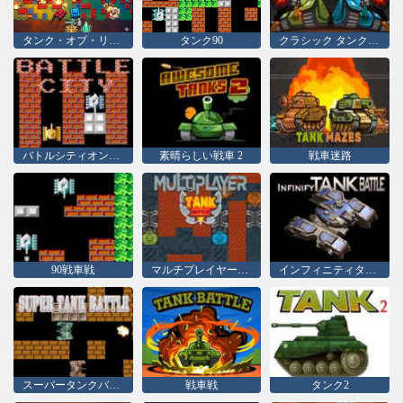
タンク・オブ・リバティ
タンク90
クラシック タンク ウォーズ エクストリーム HD
バトルシティオンライン
素晴らしい戦車 2
戦車迷路
90戦車戦
マルチプレイヤータンクバトル
インフィニティタンクバトル
スーパータンクバトル
戦車戦
タンク2