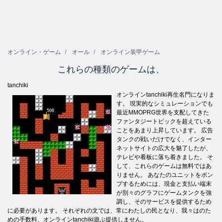
オンライン・ゲーム
オール
オンライン装甲ゲーム
これらの種類のゲームは、
tanchiki
オンラインtanchiki再生名門になりま
す。 現実的なシミュレーションでも
最近MMOPRG世界を支配してきた
ファンタジートピックを超えている
ことをあまり上昇しています。 広告
タンクの戦いだけでなく、インター
ネットサイトの広大を魅了したが、
テレビや看板に落ち着きました。 そ
して、これらのゲームは無料ではあ
りません。 あなたのユニットをポン
プするためには、現金と支払い端末
が別々のグラフにゲームタンクを強
調し、そのサービスを提供するため
に必要があります。 それぞれの文では、常にわたしの民となり、我々はのた
めの手数料、オンラインtanchiki遊ぶ提供しません。