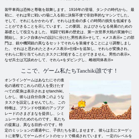
装甲車両は恐怖と尊敬を鼓舞します。 1916年の登場、タンクの時代から。 最
初に、それは常に戦いの場に入る前に決裂不便で非効率的なマシンでした。
そして、それにもかかわらず、それらは生命の多くの時間の損失を低減する
ことができることを示しています。 この要因、およびさらなる発展のための
基礎として役立ちました。 戦闘で戦車の歴史は、第一次世界大戦の実施中に
開始し、タンク自体が«の設計に分けた;男性表示»そして、«メス表示» この部
門は、銃や機関銃の異なるセットでそれらを装備することにより調整しまし
た。 それはと思われたとき«メス表示»仕様«を追加し、それらが変換され、
それらに割り当てられたタスクに対処することができません。男性の表示»、
なぜ兵士は冗談めかして、それら«をダビングし、雌雄同体表示»
ここで、ゲーム私たちTanchiki誰です！
オンラインゲームはあなたにその進
化の過程でこれらの巨人を受けたす
べての変身は表示されませtanchiki。
しかし、彼らは自分自身このような
タスクを設定しませんでした。 この
特権は、ブランドや技術のアップグ
レードのさまざまなを提供し、シミ
ュレータのためのものです。 私たち
の提案は、異なる目的–のです。特
定のミッションの通過中に、子供たちを楽しませます。 彼らは主にターゲッ
トに射撃してゲームポイントのセットで構成されています。 一定のレベルを