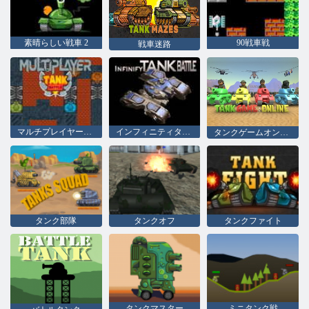
素晴らしい戦車 2
90戦車戦
戦車迷路
マルチプレイヤータンクバトル
インフィニティタンクバトル
タンクゲームオンライン
タンク部隊
タンクオフ
タンクファイト
タンクマスター
ミニタンク戦