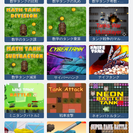
数学タンクの比較
数学タンクの丸め
数学タンク奇数 - 偶数
数学のタンク乗算
タンク戦争のマルチプレイヤー
数学のタンク課
数学タンク減算
ナイフタンク
サイバーハンク
ミニタンクバトル2
戦車攻撃
ネオンバトルタンク2