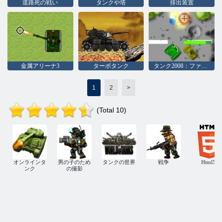
道路死の戦い
タンクや塔
排出装置
金属アリーナ3
ターボタンク
タンク2008：ファイナルアサルト
1
2
>
(Total 10)
オンラインタ
男の子のため
タンクの世界
戦争
Html5
ンク
の撮影