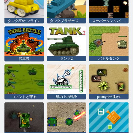
タンク3Dオンライン
タンクブラザーズアドベンチャー
スーパータンクバトル
タンク2
バトルタンク
戦車戦
コマンドと守る
紙の上の戦争
pustnyneの動作