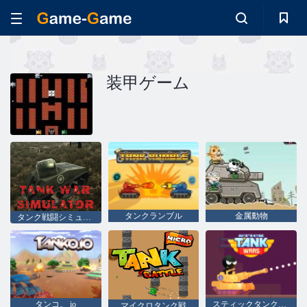
装甲ゲーム
タンクランブル
金属動物
タンク戦闘シミュレータ
タンコ。 io
スティックタンクウォーズ
マイクロタンク戦