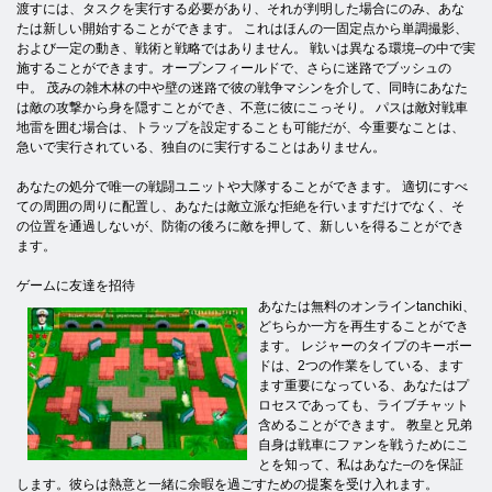
渡すには、タスクを実行する必要があり、それが判明した場合にのみ、あな
たは新しい開始することができます。 これはほんの一固定点から単調撮影、
および一定の動き、戦術と戦略ではありません。 戦いは異なる環境–の中で実
施することができます。オープンフィールドで、さらに迷路でブッシュの
中。 茂みの雑木林の中や壁の迷路で彼の戦争マシンを介して、同時にあなた
は敵の攻撃から身を隠すことができ、不意に彼にこっそり。 パスは敵対戦車
地雷を囲む場合は、トラップを設定することも可能だが、今重要なことは、
急いで実行されている、独自のに実行することはありません。
あなたの処分で唯一の戦闘ユニットや大隊することができます。 適切にすべ
ての周囲の周りに配置し、あなたは敵立派な拒絶を行いますだけでなく、そ
の位置を通過しないが、防衛の後ろに敵を押して、新しいを得ることができ
ます。
ゲームに友達を招待
あなたは無料のオンラインtanchiki、
どちらか一方を再生することができ
ます。 レジャーのタイプのキーボー
ドは、2つの作業をしている、ます
ます重要になっている、あなたはプ
ロセスであっても、ライブチャット
含めることができます。 教皇と兄弟
自身は戦車にファンを戦うためにこ
とを知って、私はあなた–のを保証
します。彼らは熱意と一緒に余暇を過ごすための提案を受け入れます。