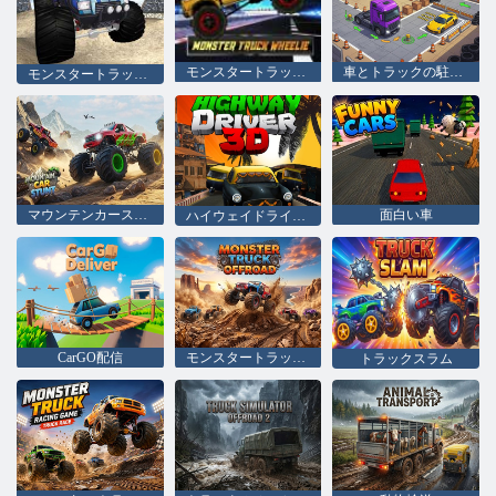
モンスタートラックウイリー
車とトラックの駐車場
モンスタートラックフリースタイル
マウンテンカースタント
面白い車
ハイウェイドライバー 3D
CarGO配信
モンスタートラックオフロード
トラックスラム