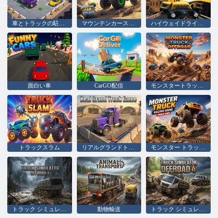
車とトラックの駐車場
マウンテンカースタント
ハイウェイドライバー 3D
面白い車
CarGO配信
モンスタートラックオフロード
トラックスラム
リアルグランドトラックゲーム
モンスター トラック レース ゲーム トラック レース
トラック シミュレーター オフロード 2
動物輸送
トラック シミュレータ オフロード 4