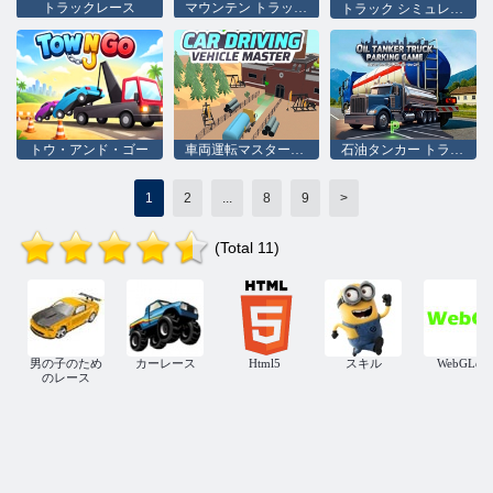
トラックレース
マウンテン トラック シミュレーター 3D
トラック シミュレーター アルティメット 3D
トウ・アンド・ゴー
車両運転マスターゲーム
石油タンカー トラックの駐車ゲーム
1
2
...
8
9
>
(Total 11)
男の子のため
カーレース
Html5
スキル
WebGLの
のレース