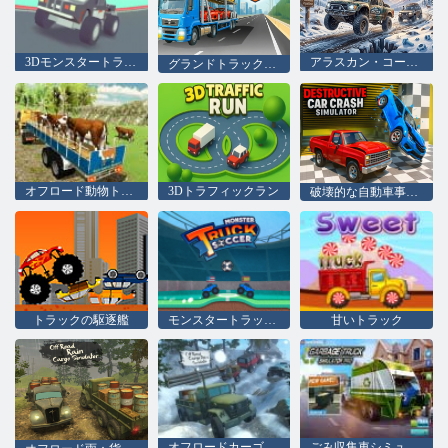
3Dモンスタートラックスカイロード null
アラスカン・コーズ・ドライブ
グランドトラックシミュレータ
オフロード動物トラック輸送
3Dトラフィックラン
破壊的な自動車事故シミュレーター
トラックの駆逐艦
モンスタートラックサッカー
甘いトラック
オフロードカーゴドライブシミュレータ
ごみ収集車シミュレータ