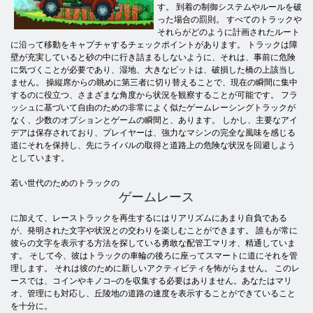
す。 到着の制御システムやルールを破
った場合の罰則。 すべてのトラックや
それらがどのように計画されたルート
に沿って移動をキャプチャするチェックポイントがあります。 トラックは障
壁が充実していると砂の中に行き詰まるしないように、それは、事前に危険
に気づくことが必要であり、湿地、大きなピットは、破損した橋の上該当し
ません。 操縦席からの眺めに第三者に切り替えることで、現在の瞬間に集中
するのに役立つ、さまざまな角度から状況を観察することが可能です。 フラ
ッシュに基づいて自由のための非常によく似たゲームレーシングトラックが
なく、少数のオプションとゲームの瞬間と、あります。 しかし、主要なアイ
デアは保存されており、プレイヤーは、強力なマシンの完全な風味を感じる
道にそれを保持し、先にライバルの取得と道路上の危険な状況を回避しよう
としています。
若い世代のためのトラックの
ゲームレース
に加えて、レーストラックを再生するにはリアリズムにあまり自負である
が、発明された文字や状況との交わりを楽しむことができます。 誰もが常に
彼らの文字を表示する方法を探している勇敢な配管工マリオ、精通していま
す。 そして今、彼はトラックの車輪の後ろに座ってスマートに道にそれを管
理します。 それは彼のために新しいアクティビティを怖がらません。 このレ
ースでは、コインやキノコ–のを収集する必要はありません。あなたはマリ
オ、管理にも対応し、丘陵地の道路の速度を表示することができていること
を十分に。