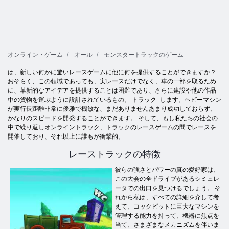
オンライン・ゲーム
オール
モンスタートラックのゲーム
は、新しい何かに驚いレースゲームに他に何を提供することができますか？
おそらく、この領域であっても、実レースだけでなく、車の一部を取るため
に、革新的なアイデアを提供することは困難であり、さらに建設や他の作品
中の貨物を運ぶように設計されているもの。 トラック–します。ヘビーマシン
が実行長距離非常に優雅で機敏な、まだありませんあまり成功しておらず、
かなりのスピードを開発することができます。 そして、もし私たちの社会の
中で繰り返しオンライントラック、トラックのレースゲームの間でレースを
開催しており、それ以上に誰もが衝撃的。
レーストラックの特徴
彼らの強さとパワーの真の愛好家は、
この大会の全ドライブがあるシミュレ
ータでの出口を見つけるでしょう。 そ
れから私は、すべての詳細を介して考
えて、コックピットに巨大なマシンを
管理する能力を持って、機器に焦点を
当て、さまざまなメカニズムを伴いま