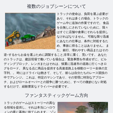
複数のジョブシーンについて
トラックの使命は、負荷を運ぶ必要が
あり、それは多くの場合、トラックの
ゲーム中に追加の作業ですので。 食品
を台無しにされていないために、我々
はすぐに店舗や倉庫にそれらを提供し
なければなりません。 可能な限り迅速
にあなたの仕事は、条件に対処するた
め、事故に得ることはありません。 ま
た、銀行、壊れやすい商品またはその
逆–するからお金を運ぶために調製すること;非常に重く、荒いです。 あなた
のトラックは、建設現場で働いている場合は、緊急事態を作成せずに、ビル
ディングブロック、レンガまたはそれは、慎重に迅速市の道路に行くべきロ
グをロード。 異なる点に商品を提供する高速道路上を移動ローリ​​ー全体の文
字列、。 時にはドライバは飽きて、そして、彼らは自分たちのレース競技の
中でアレンジ。 これは、特定のマシンであり、その管理に特別なアプロー
チ、およびロールオーバーとの競争に勝つために、すべての微妙にない対処
するだけで、経験豊富なドライバーが必要です。
ファンタスティックゲーム方向
トラックのゲームはストーリーの異な
る領域を提供し、それは本当にハロウ
ィンの夜に墓地に捨てられます。 ゾン