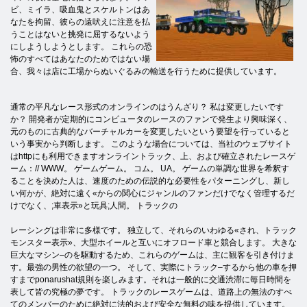
ビ、ミイラ、吸血鬼とスケルトンはあ
なたを拘留、彼らの遠吠えに注意を払
うことはないと挑発に屈するないよう
にしようしようとします。 これらの恐
怖のすべてはあなたのためではない場
合、我々は店に工場からぬいぐるみの輸送を行うために提供しています。
通常の平凡なレース形式のオンラインのはうんざり？ 私は変更したいです
か？ 開発者が定期的にコンピュータのレースのファンで発生より興味深く、
元のものに古典的なバーチャルカーを変更したいという要望を行っていると
いう事実から判断します。 このような場合については、当社のウェブサイト
はhttpにも利用できますオンライントラック、上、および確立されたレースゲ
ーム：// WWW。 ゲームゲーム。 コム。 UA。 ゲームの単調な世界を希釈す
ることを決めた人は、速度のための伝説的な必要性をパターニングし、新し
い何かが、絶対に遠く«からの関心にジャンルのファンだけでなく管理するだ
けでなく、;車表示»と玩具;人間。 トラックの
レーシングは非常に多様です。 独立して、それらのいわゆる«され、トラック
モンスター表示»、大型ホイールと互いにオフロード車と競合します。 大きな
巨大なマシン–のを駆動するため、これらのゲームは、主に観客を引き付けま
す。最強の男性の欲望の一つ。 そして、実際にトラック–するから他の車を押
すまでponarushat規則を楽しみます。それは一般的に交通渋滞に毎日時間を
表して皆の究極の夢です。 トラックのレースゲームは、道路上の無法のすべ
てのメンバーのために絶対に法的および安全な無料の味を提供しています。