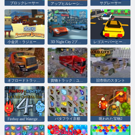
ブロックレーサー
サグレーサー
アップヒルレーシング2
小金沢：ラジエータースプリングス
3D Night City 2プレイヤーレーシング
レゴスーパーヒーローレース
オフロードトラックシミュレーターヒルクライム
貨物トラック：ユーロアメリカンツアー
旧市街のスタント
バタフライ京都
呪われた宝物2
Fireboy and Watergirl 4：クリスタル寺院