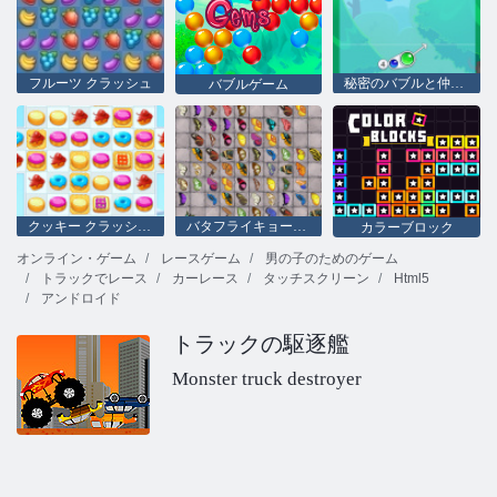
フルーツ クラッシュ
秘密のバブルと仲間たち
バブルゲーム
クッキー クラッシュ 2
バタフライキョーダイHD
カラーブロック
オンライン・ゲーム
レースゲーム
男の子のためのゲーム
トラックでレース
カーレース
タッチスクリーン
Html5
アンドロイド
トラックの駆逐艦
Monster truck destroyer