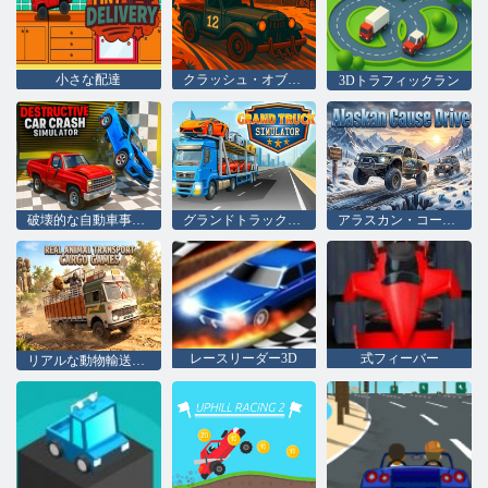
小さな配達
クラッシュ・オブ・カーズ・アリーナ
3Dトラフィックラン
破壊的な自動車事故シミュレーター
グランドトラックシミュレータ
アラスカン・コーズ・ドライブ
レースリーダー3D
式フィーバー
リアルな動物輸送貨物ゲーム