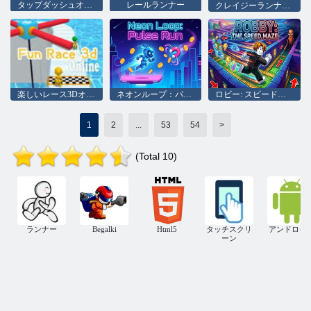
タップダッシュオンライン
レールランナー
クレイジーランナーウィッチハロウィン
楽しいレース3Dオンライン
ネオンループ：パルスラン
ロビー: スピード迷路
1
2
...
53
54
>
(Total 10)
ランナー
Begalki
Html5
タッチスクリ
アンドロイ
ーン