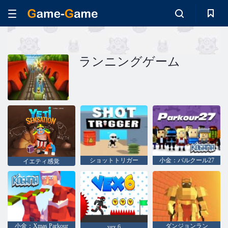
ランニングゲーム
ショットトリガー
小金：パルクール27
イエティ感覚
小金：Xmas Parkour
ダンジョンラン
vex 6