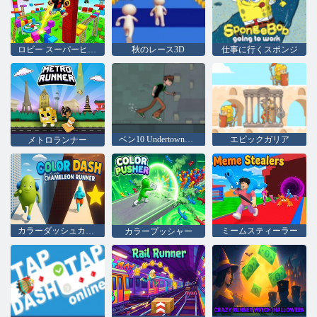
ロビー スーパーヒーロー オビー
秋のレース3D
仕事に行くスポンジ
ベン10 Undertownランナー
エピックガリア
メトロランナー
カラーダッシュカメレオンランナー
ミームスティーラー
カラープッシャー