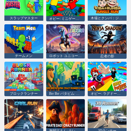
スラップマスター
木場とクンバ：ジャングルラン
オビー: ミニゲーム VS 1000
チームメン
ロボット ユニコーン ダッシュ
忍者の影
ブロックランナー
Brr Brr パタピム: クレイジー ランナー ゲーム
オビー: ラグドールとパルクール
海賊父さん: クレイジーランナー
3Dランナー