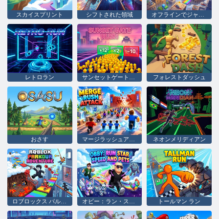
スカイスプリント
シフトされた領域
オフラインでジャンプ・オビー・タワーに登る
レトロラン
サンセットゲートラッシュ
フォレストダッシュ
おさす
マージラッシュアタック
ネオンメリディアン
ロブロックス パルクール アドベンチャー
オビー：ラン・スター |スピードとペット
トールマン ラン