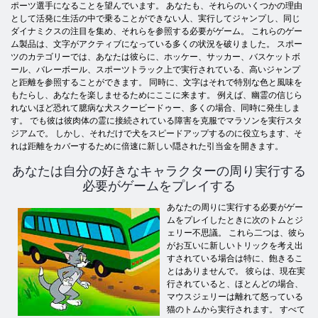
ポーツ選手になることを望んでいます。 あなたも、それらのいくつかの理由
として活発に生活の中で乗ることができない人、実行してジャンプし、同じ
ダイナミクスの注目を集め、それらを参照する必要がゲーム。 これらのゲー
ム製品は、文字がアクティブになっている多くの状況を破りました。 スポー
ツのカテゴリーでは、あなたは彼らに、ホッケー、サッカー、バスケットボ
ール、バレーボール、スポーツトラック上で実行されている、高いジャンプ
と距離を参照することができます。 同時に、文字はそれで特別な色と風味を
もたらし、あなたを楽しませるためにここに来ます。 例えば、幽霊の信じら
れないほど恐れて臆病な犬スクービードゥー、多くの場合、同時に発生しま
す。 でも彼は彼肉体の霊に接続されている障害を克服でマラソンを実行スタ
ジアムで。 しかし、それだけで犬をスピードアップするのに役立ちます、そ
れは距離をカバーするために倍速に新しい隠された引当金を開きます。
あなたは自分の好きなキャラクターの周り実行する
必要がゲームをプレイする
あなたの周りに実行する必要がゲー
ムをプレイしたときに次のトムとジ
ェリー不思議。 これら二つは、彼ら
がお互いに新しいトリックを考え出
すされている場合は特に、飽きるこ
とはありませんで。 彼らは、現在実
行されていると、ほとんどの場合、
マウスジェリーは離れて怒っている
猫のトムから実行されます。 すべて