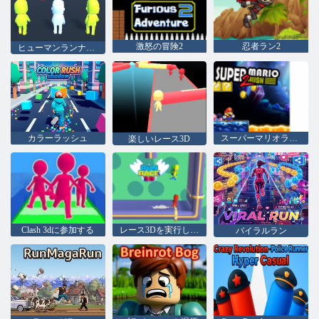
激怒の冒険2
忍者ラン2
ヒューマンランナー3D
カラーラッシュ
スーパーマリオラッシュ2
楽しいレース3D
Clash 3dに参加する
レース3Dを実行します
バイラルラン