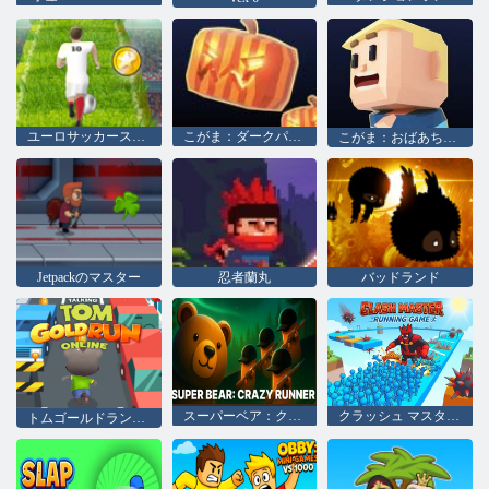
ユーロサッカースプリント
こがま：ダークパルクール
こがま：おばあちゃんのパルクール
Jetpackのマスター
忍者蘭丸
バッドランド
スーパーベア：クレイジーランナー
クラッシュ マスター ランニング ゲーム
トムゴールドランニングオンライン