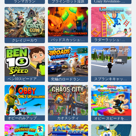
ランマガラン
ブラインロット湿原
Crazy Revolution- ポリスランナー ハイパーカジュアル
バッドスカッシュ: ハロウィンランナー
ラダーラッシュ: ビルド＆レース
クレイジーカウ
ベン10スピードアップ
スプランキキャッチアップ3D
究極のロードランナー
オビーのみアップチャレンジ
カオスシティ
オビー スピードをアップグレードしましょう！