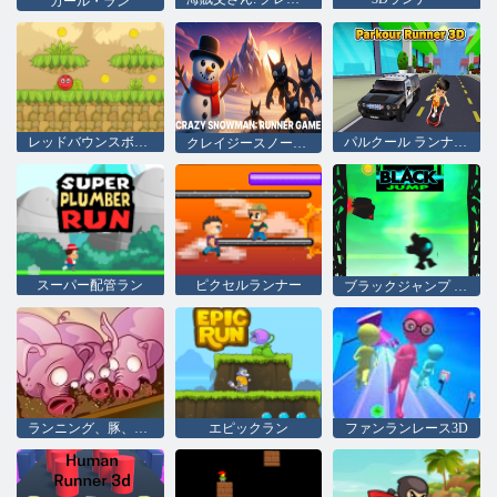
カール・ラン
レッドバウンスボール
パルクール ランナー 3D
クレイジースノーマン: ランナーゲーム
スーパー配管ラン
ピクセルランナー
ブラックジャンプ null
ランニング、豚、ファイル名を指定して実行
エピックラン
ファンランレース3D