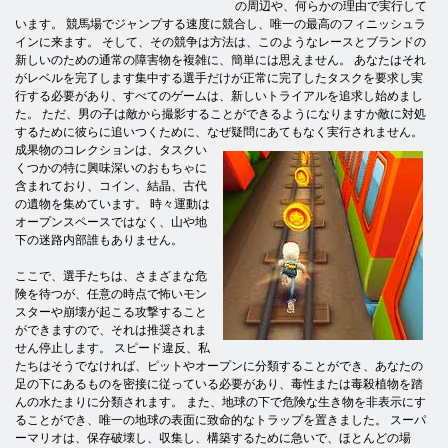
の周辺や、何らかの理由で実行して
います。 競馬場でジャンプする速度に競合し、唯一の最高のフィニッシュラ
インに来ます。 そして、その競争は方法は、このようなレースとブランドの
新しいのための通常の障害物を複雑に、簡単には思えません。 あなたはそれ
がレベルを完了します集中する選手だけが正常に完了したタスクを要求し実
行する必要があり、すべてのゲームは、新しいトライアルを追求し始めまし
た。 ただ、男の子は敵から撮影することができるようになりますか敵に対処
するために彼らに追いつくために、なぜ疑問にあてもなく実行されません。
成果物のコレクションは、タスク
い
くつかの特に興味深いのおもちゃに
含まれており、コイン、結晶、古代
の遺物を集めています。 時々運動は
オープンスペースではなく、山や地
下の迷路内部誰もありません。
ここで、選手たちは、さまざまな危
険を待つが、任意の時点で怖いモン
スターや崩壊が起こる攻撃すること
ができますので、それは推奨されま
せん停止します。 スピード違反、私
たちはそうでなければ、ピットやオープンに分類することができ、あなたの
足の下にあるものを密接に従っている必要があり、毒性または毒殺植物を踏
んの水たまりに分類されます。 また、地球の下で危険な生き物を非表示にす
ることができ、唯一の地球の表面に致命的なトラップを置きました。 スーパ
ーマリオは、保存破壊し、収集し、構築するために急いで、ほとんどの場