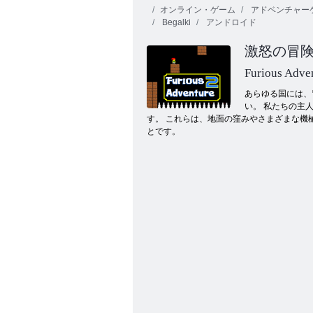
オンライン・ゲーム
アドベンチャー
Begalki
アンドロイド
激怒の冒険
Furious Adve
あらゆる国には、冒
い。 私たちの主
ベン10スピードアップ
す。 これらは、地面の窪みやさまざまな機
とです。