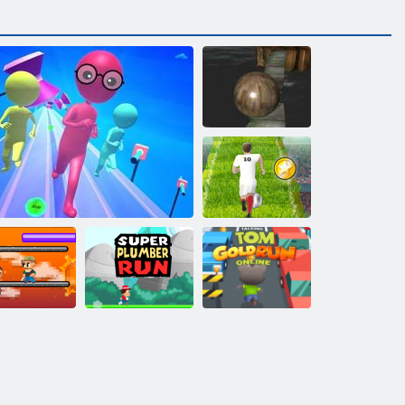
極端なバラン
サー3d
ユーロサッカ
ースプリント
トムゴールド
クセルラン
スーパー配管
ランニングオ
ナー
ファンランレース3D
ラン
ンライン