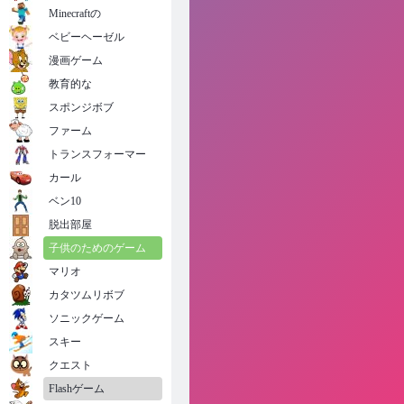
Minecraftの
ベビーヘーゼル
漫画ゲーム
教育的な
スポンジボブ
ファーム
トランスフォーマー
カール
ベン10
脱出部屋
子供のためのゲーム
マリオ
カタツムリボブ
ソニックゲーム
スキー
クエスト
Flashゲーム