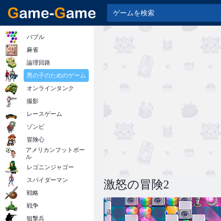
バブル
麻雀
論理回路
男の子のためのゲーム
オンラインタンク
撮影
レースゲーム
ゾンビ
冒険心
アメリカンフットボー
ル
レゴニンジャゴー
スパイダーマン
激怒の冒険2
戦略
戦争
狙撃兵