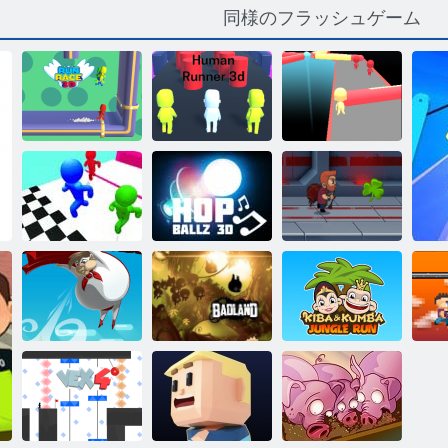
同様のフラッシュゲーム
レース3Dを実
ヒューマンラ
楽しいレース
行します
ンナー3D
3D
バッターレー
ホップボール
Jetpackのマス
ス3 d
ズ3d
ター
木場とクン
バ：ジャング
ピ
ブローマン
バッドランド
ルラン