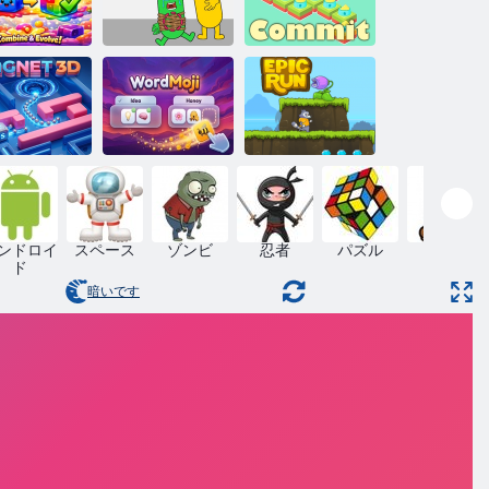
リーキュー
ペット迷路脱
を結合する
出
専念
グネット3D
ワードモジ
エピックラン
ンドロイ
スペース
ゾンビ
忍者
パズル
マリオ
ド
暗いです