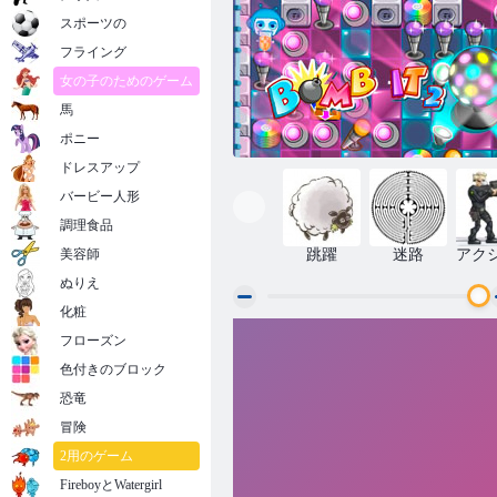
スポーツの
フライング
女の子のためのゲーム
馬
ポニー
ドレスアップ
バービー人形
調理食品
美容師
跳躍
迷路
アク
ぬりえ
化粧
フローズン
ボムイット2
色付きのブロック
恐竜
冒険
2用のゲーム
FireboyとWatergirl