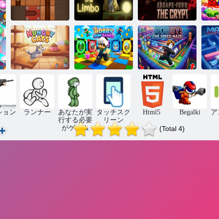
ロール2ボール
地下室から脱
ゼ
オンライン
リンボの深さ
出します
ブ
お腹を空かせ
ロビーミニゲ
ロビー: スピー
た猫
ーム
ド迷路
マ
ション
ランナー
あなたが実
タッチスク
Html5
Begalki
ア
行する必要
リーン
がゲーム
(Total 4)