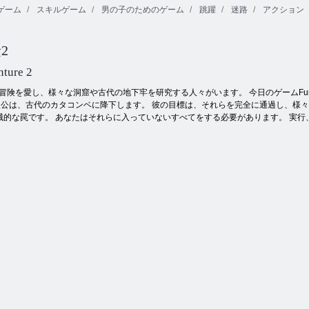
ゲーム
スキルゲーム
男の子のためのゲーム
跳躍
迷路
アクション
ランニング、
こがま：おば
豚、ファイル
あちゃんのパ
名を指定して
VEX 4
ルクール
実行
2
nture 2
険を愛し、様々な洞窟や古代の地下牢を研究する人々がいます。 今日のゲームFuriou
人公は、古代のカタコンベに降下します。 彼の目標は、それらを完全に通過し、様
械的な罠です。 あなたはそれらに入っていないすべてをする必要があります。 実行