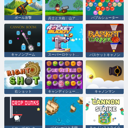
ボール攻撃
バブルシューター
兵士と大砲：山アタック
キャノンブーム
スーパーロケットバディ
バスケットキャノン
右ショット
キャンディシューターデラックス
キャノンマン
パイレーツと大砲
キャノンストライク