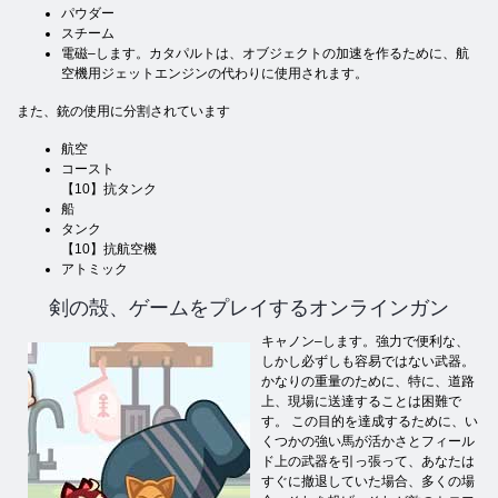
パウダー
スチーム
電磁–します。カタパルトは、オブジェクトの加速を作るために、航
空機用ジェットエンジンの代わりに使用されます。
また、銃の使用に分割されています
航空
コースト
【10】抗タンク
船
タンク
【10】抗航空機
アトミック
剣の殻、ゲームをプレイするオンラインガン
キャノン–します。強力で便利な、
しかし必ずしも容易ではない武器。
かなりの重量のために、特に、道路
上、現場に送達することは困難で
す。 この目的を達成するために、い
くつかの強い馬が活かさとフィール
ド上の武器を引っ張って、あなたは
すぐに撤退していた場合、多くの場