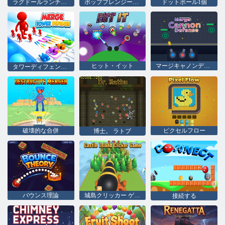
ラグドールランチャー
ポップフレンジーキャノンブラスト
ドットボール1個
ヒット・イット
マージキャノンディフェンス
タワーディフェンスをマージする
破壊的な合併
ピクセルフロー
博士。 ラトブ
バウンス理論
城島クリッカー ゲーム
接続する