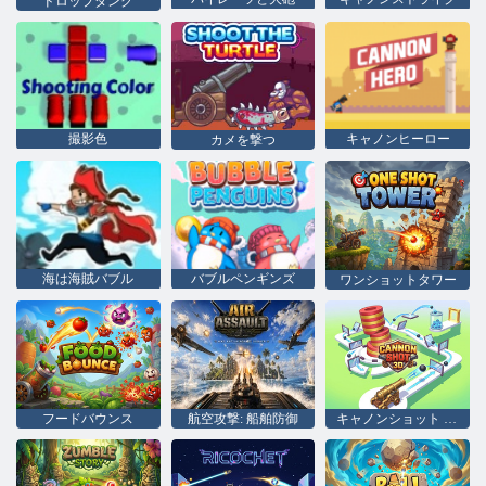
ドロップダンク
撮影色
キャノンヒーロー
カメを撃つ
海は海賊バブル
バブルペンギンズ
ワンショットタワー
フードバウンス
航空攻撃: 船舶防御
キャノンショット 3D