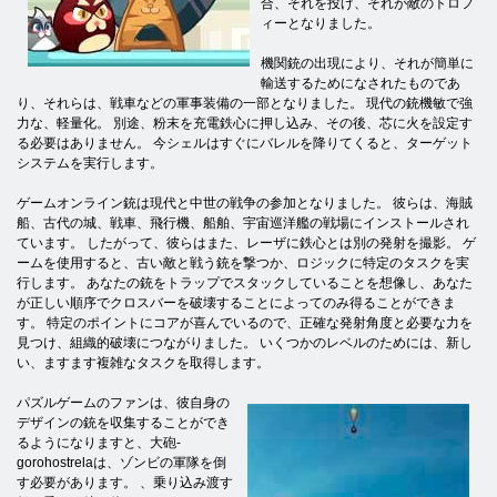
合、それを投げ、それが敵のトロフ
ィーとなりました。
機関銃の出現により、それが簡単に
輸送するためになされたものであ
り、それらは、戦車などの軍事装備の一部となりました。 現代の銃機敏で強
力な、軽量化。 別途、粉末を充電鉄心に押し込み、その後、芯に火を設定す
る必要はありません。 今シェルはす​​ぐにバレルを降りてくると、ターゲット
システムを実行します。
ゲームオンライン銃は現代と中世の戦争の参加となりました。 彼らは、海賊
船、古代の城、戦車、飛行機、船舶、宇宙巡洋艦の戦場にインストールされ
ています。 したがって、彼らはまた、レーザに鉄心とは別の発射を撮影。 ゲ
ームを使用すると、古い敵​​と戦う銃を撃つか、ロジックに特定のタスクを実
行します。 あなたの銃をトラップでスタックしていることを想像し、あなた
が正しい順序でクロスバーを破壊することによってのみ得ることができま
す。 特定のポイントにコアが喜んでいるので、正確な発射角度と必要な力を
見つけ、組織的破壊につながりました。 いくつかのレベルのためには、新し
い、ますます複雑なタスクを取得します。
パズルゲームの
ファンは、彼自身の
デザインの銃を収集することができ
るようになりますと、大砲-
gorohostrelaは、ゾンビの軍隊を倒
す必要があります。 、乗り込み渡す