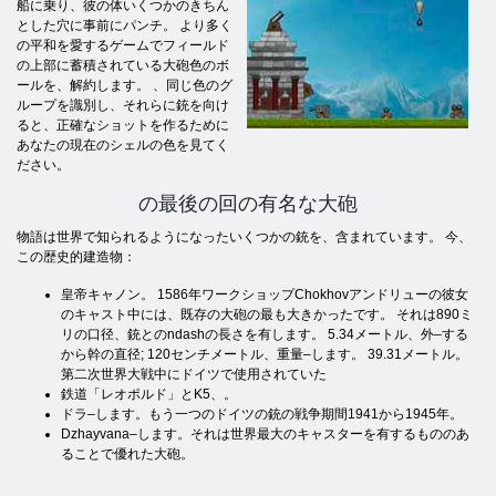
船に乗り、彼の体いくつかのきちん
とした穴に事前にパンチ。 より多く
の平和を愛するゲームでフィールド
の上部に蓄積されている大砲色のボ
ールを、解約します。 、同じ色のグ
ループを識別し、それらに銃を向け
ると、正確なショットを作るために
あなたの現在のシェルの色を見てく
ださい。
の最後の回の有名な大砲
物語は世界で知られるようになったいくつかの銃を、含まれています。 今、
この歴史的建造物：
皇帝キャノン。 1586年ワークショップChokhovアンドリューの彼女
のキャスト中には、既存の大砲の最も大きかったです。 それは890ミ
リの口径、銃とのndashの長さを有します。 5.34メートル、外–する
から幹の直径; 120センチメートル、重量–します。 39.31メートル。
第二次世界大戦中にドイツで使用されていた
鉄道「レオポルド」とK5、。
ドラ–します。もう一つのドイツの銃の戦争期間1941から1945年。
Dzhayvana–します。それは世界最大のキャスターを有するもののあ
ることで優れた大砲。