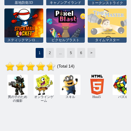
基地防衛3D
キャノンアイランド
トークンストライク
スティックマンロケット
ピクセルブラスト
タイムマスター
1
2
...
5
6
>
(Total 14)
男の子のため
オンラインゲ
スキル
Html5
パズル
の撮影
ーム