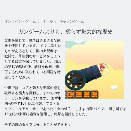
オンライン・ゲーム
オール
キャノンゲーム
ガンゲームよりも、劣らず魅力的な歴史
歴史を通じて、戦争はさまざまな武
器を使用しています。 すぐに新しい
ものがあるとして、国の支配者は、
戦闘で、革新的なサービスをしよう
とする口実を探していました。 場合
の第1の試験の後、設計を改善、修
正するために取られている問題を特
定してください。
中世では、コアと強力な要塞の壁を
破壊する能力を撮影し、すべてのホ
ラーガンを示唆しています。 まず中
国–の中で10世紀に竹製。プロトタ
イプマニュアル「食」であった「火の槍 "、–します;撮影パイプ。 同じ国では
12世紀の東軍に砲弾を適用し、砲撃を開始しました。
全ての銃のタイプに分けることができる：