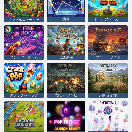
跳弾
ボールブレーカー
ザンブルストーリー
ファイヤーブーム
ブロードサイド
伝説の海
クラック＆ポップ
大砲 vs ゾンビ
大砲 vs 戦車