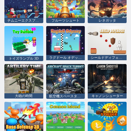
チムニーエクスプレス
フルーツシュート
レネガッタ
ラグドール オデッセイ
シールドディフェンダー
トイズランブル 3D
大砲の時間
キャノンシューター
航空機スペースタレット