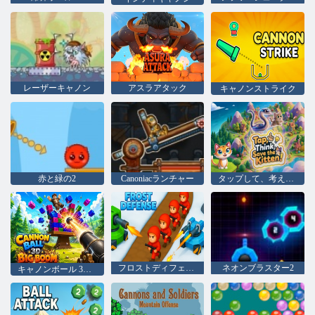
レーザーキャノン
アスラアタック
キャノンストライク
赤と緑の2
Canoniacランチャー
タップして、考えて、子猫を救ってください!
フロストディフェンス
ネオンブラスター2
キャノンボール 3D ビッグブーム