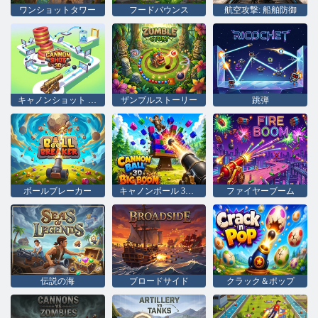
ワンショットタワー
フードバウンス
航空攻撃: 船舶防御
キャノンショット 3D
ザンブルストーリー
跳弾
ボールブレーカー
キャノンボール 3D ビッグブーム
ファイヤーブーム
伝説の海
ブロードサイド
クラック＆ポップ