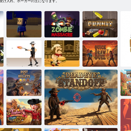
受け入れ、ポーカーの王になります。
コガマウエス
トタウン
ゾンビ大虐殺
ガンヒット
マッドバーガ
ブラッディ武
ー3：ワイルド
クイックドロ
器
ウェスト
ーデュエル
間
イ
粉塵と銃弾