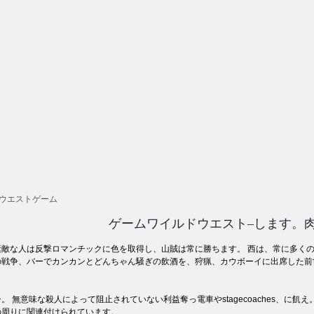
ド・ウェスト
ファリ
ツ・ベイン
ウエストゲーム
ゲームワイルドウエスト–します。
敵な人は反撃ロマンチックに色を取得し、山賊は常に勝ちます。 西は、常に多くの
の戦争、バーでカンカンとどんちゃん騒ぎの飲酒を、狩猟、カウボーイに出席した前
 無意味な殺人によって阻止されていない利益奪っ電車やstagecoaches、に飢
の周りに関連付けられています。