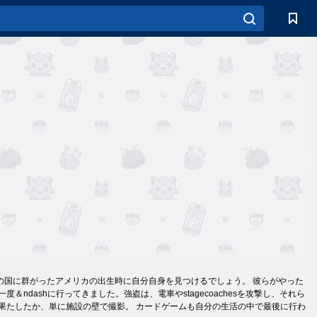
の国に群がったアメリカの出生時に自分自身を見つけるでしょう。 彼らがやった
dashに行ってきました。強盗は、電車やstagecoachesを攻撃し、それら
果たしたか、単に施設の壁で撮影。 カードゲームも自分の生活の中で最後に行わ