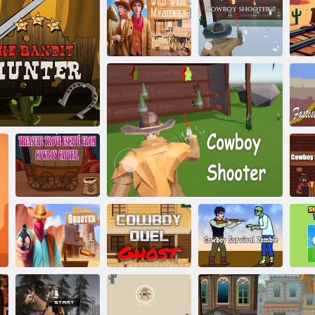
テイラー ドレ
ス スタジオ プ
レッピー ワイ
ルド ウェスト
ワイルドウェ
ストミステリ
カウボーイシ
ー
デッドアイスタンドオフ
ューター2
西
カ
カウボーイの
ュ
首都から脱出
ト
ィッツ・ベイン
する宝庫
ス
カウボーイデ
カウボーイサ
ボトルシュー
ュエルゴース
バイバルゾン
ー