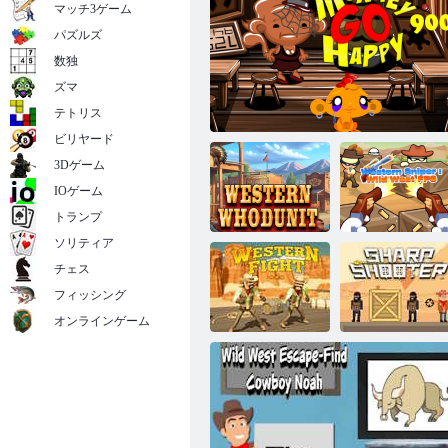
マッチ3ゲーム
パズルズ
数独
ズマ
機械的な雄牛
テトリス
ビリヤード
3Dゲーム
IOゲーム
トランプ
ソリティア
チェス
Western Sniper:
西部のフーダ
ワイルドウェ
フィッシング
モンキーゴーハッピーステージ900
ニット
スト FPS
オンラインゲーム
ウエスタンフ
シャープシュ
ァイト
ーター