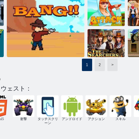
トレインバン
ディット
ウエスタンバー
スリンガー
カ
単語を攻撃す
生
る
失われた記憶
1
2
>
)
サーチャーズ
ト
ドウェスト：
バン!!
ml5
射撃
タッチスクリ
アンドロイド
アクション
スキル
ーン