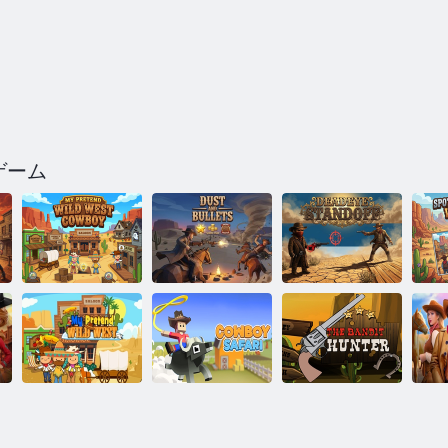
ゲーム
マイ・プリテ
ンド・ワイル
ド・ウェス
間
ト・カウボー
デッドアイス
イ
イ
粉塵と銃弾
タンドオフ
マイ・プリテ
ワ
ンド・ワイル
カウボーイサ
バンディッ
ス