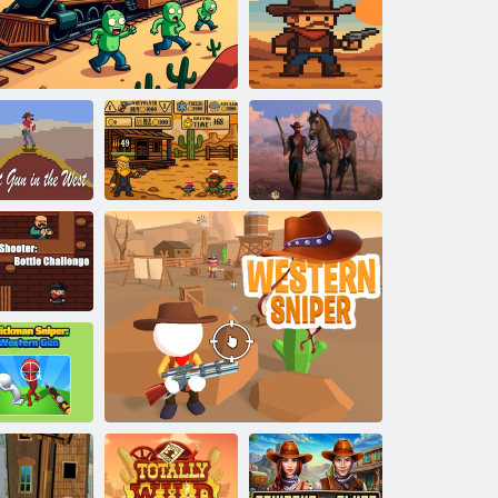
マイ・プリテ
ンド・ワイル
ド・ウェスト
カウボーイ
部で最速の
ガンスリンガ
ウェストラン
銃
デッドレール
ーの伝説
ドサバイバル
ウボーイシ
ーター：ボ
ルチャレン
ジ
ティックマ
ンスナイパ
：ウエスタ