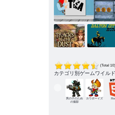
トラックス・
ワイルド ウェスト エスケープ - カウボ
イン・ザ・ダ
ダルトン シテ
(Total 10
スト
ーイ ノアを探せ
ィ ラン
カテゴリ別ゲームワイル
男の子のため
カウボーイズ
Ht
の撮影