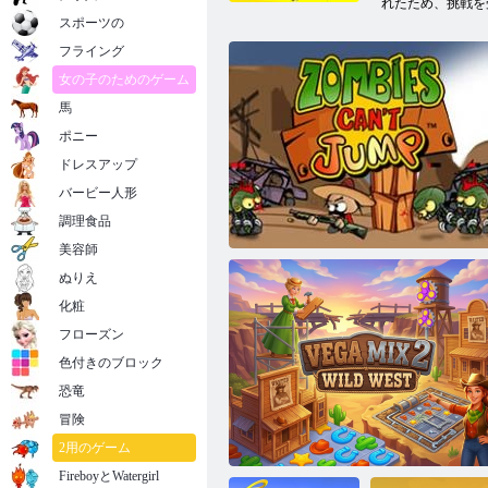
れたため、挑戦を
スポーツの
フライング
女の子のためのゲーム
馬
ポニー
ドレスアップ
バービー人形
調理食品
美容師
ぬりえ
化粧
フローズン
色付きのブロック
恐竜
冒険
ゾンビはジャンプすることはできませ
ん
2用のゲーム
FireboyとWatergirl