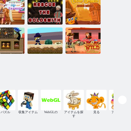
カウボーイ ア
ヒットマスタ
リーナ
ーズ
ウボーイの
カバー オレン
活とファッ
ゴールドスミ
ジ ワイルド ウ
ション
スを救出する
ェスト
ワイルドラン
完全に野生の
リガーの指
ナー 2D
西の冒険
パズル
収集アイテム
WebGLの
アイテムを探
見る
アーケード
す