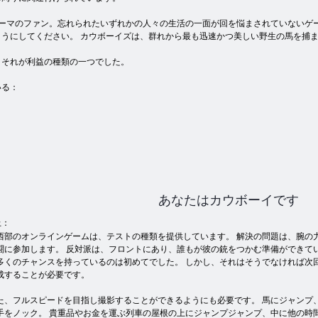
ーマのファン。忘れられたいずれかの人々の生活の一面が回を悩まされていないゲー
うにしてください。 カウボーイズは、群れから最も迅速かつ美しい野生の馬を捕
、それが利益の種類の一つでした。
いる：
あなたはカウボーイです
上：
西部のオンラインゲームは、テストの種類を提供しています。 解決の問題は、腕の
闘に参加します。 反対派は、フロントにあり、誰もが彼の銃をつかむ準備ができて
多くのチャンスを持っているのは初めてでした。 しかし、それはそうでなければ次
成することが必要です。
た、フルスピードを目指し撮影することができるようにも必要です。 馬にジャンプ
手をノック。 貴重品やお金を運ぶ列車の屋根の上にジャンプジャンプ、中に他の時