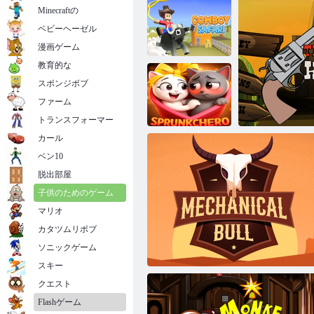
Minecraftの
ベビーヘーゼル
漫画ゲーム
教育的な
スポンジボブ
カウボーイサ
ファーム
ベガ ミックス 2 ワイルド ウェスト
ファリ
トランスフォーマー
カール
ベン10
脱出部屋
Sprunkchero
子供のためのゲーム
マリオ
カタツムリボブ
ソニックゲーム
バンデ
スキー
クエスト
Flashゲーム