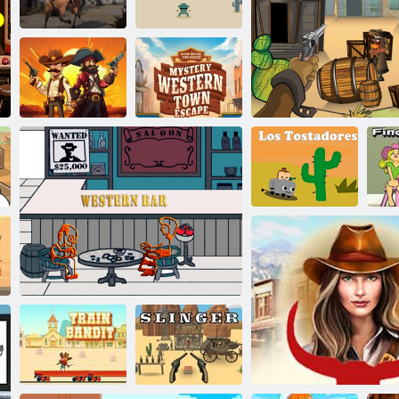
ター
ト
カウボーイシューター
ビ
ウエスト・ワ
イルド・ハン
西側への一発
ター
の弾丸
ウエスタン シ
ューター: バト
ミステリー ウ
ル ガン デュエ
エスタン タウ
ル
ン エスケープ
カ
ロス・トスタ
ブ
ドーレス
西部の銃撃戦