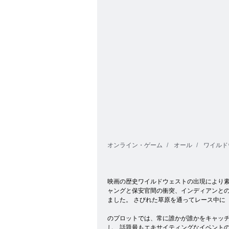
デッドレール
ルド ウェスト
オンライン・ゲーム
オール
ワイルド
映画の歴史ワイルドウェストの出現により素
ャングと保安官間の衝突、インディアンと
ました。 さびれた草原を通ってレース中に
のプロットでは、常に誰かが誰かをキャッチ。
し、話題最もエキサイティングなイベント