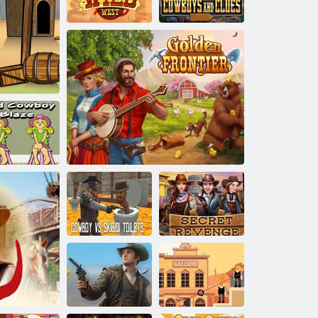
ンガン
完全にワイル
カウボーイと
ドウェスト
ウエスタンスナイパー
手がかり
ウボーイ・
レイズを探
せ
カウボーイ vs
スキビディ ト
イレット
ゴールデンフロンティア
秘密の復讐