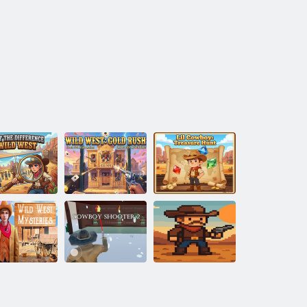
違い探し: ワ
ワイルドウェ
リル・カウボ
ルドウェス
スト: ゴールド
ーイ:トレジャ
ト
ラッシュ
ーハント
イルドウェ
トミステリ
カウボーイシ