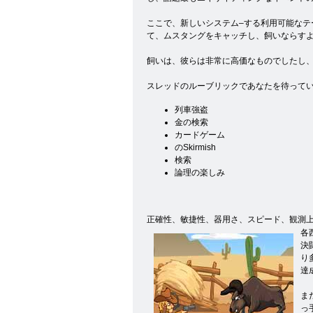
ここで、新しいシステム–する利用可能なテ
て、ムスタングをキャッチし、飼いならすよ
飼いは、彼らは非常に高価なものでしたし
スレッドのルーブリックであなたを待って
列車強盗
金の検索
カードゲーム
のSkirmish
検索
論理の楽しみ
正確性、敏捷性、器用さ、スピード、観測
各
決
り
達
ま
っ