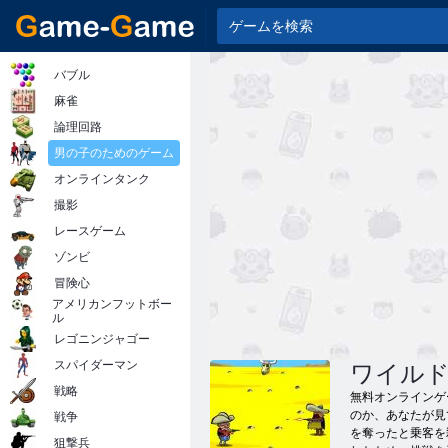
バブル
麻雀
論理回路
男の子のためのゲーム
オンラインタンク
撮影
レースゲーム
ゾンビ
冒険心
アメリカンフットボー
ル
レゴニンジャゴー
スパイダーマン
ワイル
戦略
無料オンラインゲ
のか、あなたが見て
戦争
を奪ったと乗客を
狙撃兵