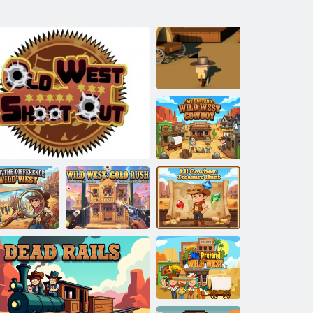
ガンズリンガ
ーデュエル
マイ・プリテ
ンド・ワイル
ド・ウェス
ト・カウボー
イ
違い探し: ワ
ワイルドウェ
リル・カウボ
ルドウェス
スト: ゴールド
ーイ:トレジャ
ト
オールドウェスト銃撃戦
ラッシュ
ーハント