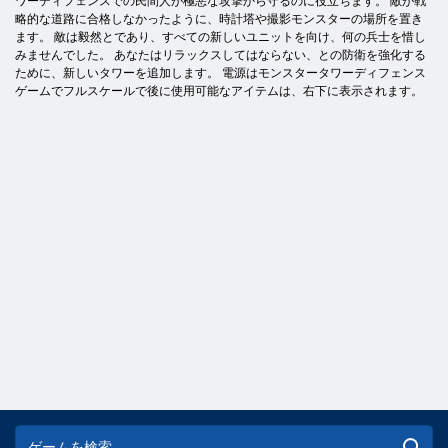
ワーディフェンスでの民間人が極悪な攻撃から守るのに役立ちます。 敵が戦
略的な道路に合格しなかったように、時計塔や撮影モンスターの場所を置き
ます。 敵は毅然とであり、すべての新しいユニットを向け、何の兵士を惜し
みませんでした。 あなたはリラックスしてはならない、との防衛を強化する
ために、新しいタワーを追加します。 電源はモンスタータワーディフェンス
ゲームでフルスケールで後に使用可能なアイテムは、右下に表示されます。