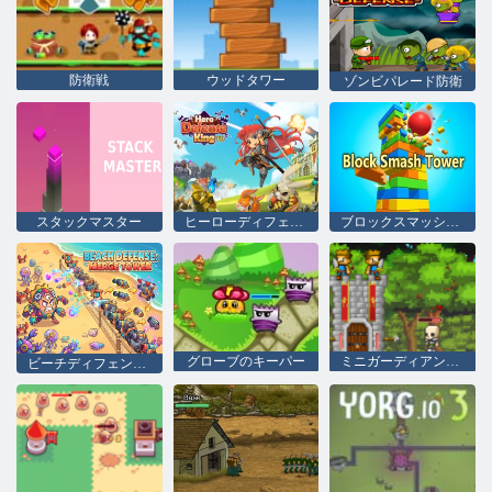
防衛戦
ウッドタワー
ゾンビパレード防衛
スタックマスター
ヒーローディフェンスキング
ブロックスマッシュタワー
グローブのキーパー
ミニガーディアン城防衛
ビーチディフェンス: マージタワー