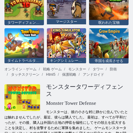
マージスター
タワーディフェンス2D
呪われた宝物
タイムトラベルタワーラッシュ
キングシミュレーター
帝国を成長させる
オンライン・ゲーム
戦略 ゲーム
モンスター
タワー
防衛
タッチスクリーン
Html5
保護戦略
アンドロイド
モンスタータワーディフェン
ス
Monster Tower Defense
モンスターは、彼の小さな村に静かに住んでいたと
は触れませんでしたが、最近、彼らは隣人でした。 最初は、すべてが平和だ
ったが、その後、隣人は外国の土地の押収を犠牲にしてその領土を拡大する
ことを決定し、村を攻撃するために軍隊を集めました。 ゲームモンスタータ