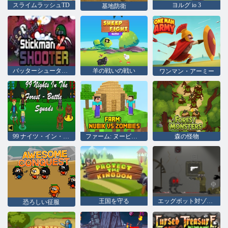
スライムラッシュTD
ヨルグ io 3
基地防衛
バッターシューター2
羊の戦いの戦い
ワンマン・アーミー
99 ナイツ・イン・ザ・フォレスト- バトルスクワッド
ファーム: ヌービック vs ゾンビ
森の怪物
王国を守る
エッグボット対ゾンビ
恐ろしい征服