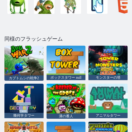
同様のフラッシュゲーム
ボックスタワー null
モンスターの塔
カブトムシの戦争2
幾何学タワー
アニマルタワー
溝の番人