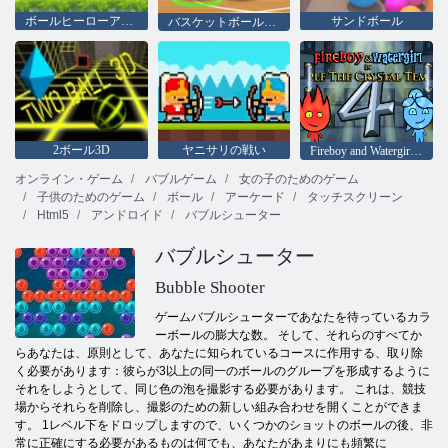
ボールヒーローアドベンチャー：レッドバウンスボール
サンドボール
バスケットボールの星
2ボール3D
ヤニサリの戦い
Fireboy and Watergirl 4：クリスタル寺院
オンライン・ゲーム
バブルゲーム
女の子のためのゲーム
子供のためのゲーム
ボール
アーケード
タッチスクリーン
Html5
アンドロイド
バブルシューター
バブルシューター
Bubble Shooter
ゲームバブルシューターであなたを待っているカラ
ーボールの膨大な数。 そして、それらのすべてか
らあなたは、原則として、あなたに知られているコースに作用する、取り除
く必要があります：彼らが3以上の同一のボールのグループを形成するように
それをしようとして、同じ色の泡を撮影する必要があります。 これは、競技
場からそれらを削除し、撮影のための新しい組み合わせを開くことができま
す。 1レベル下をドロップしますので、いくつかのショットのボールの後、非
常に正確にする必要があるものは何でも、あなたがあまりにも頻繁に