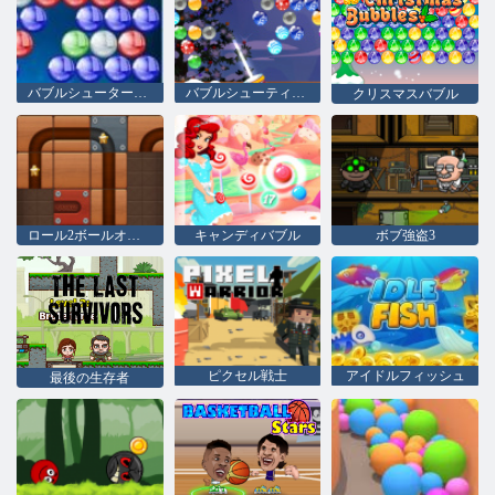
バブルシューターHD
バブルシューティングのクリスマス
クリスマスバブル
ロール2ボールオンライン
キャンディバブル
ボブ強盗3
ピクセル戦士
アイドルフィッシュ
最後の生存者