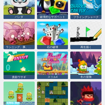
パンダ
破壊的なサガペット
フライングシャーク
ランニング、豚、ファイル名を指定して実行
石の破壊
再生描く
スリル4
冬の冒険
貪欲ウサギ