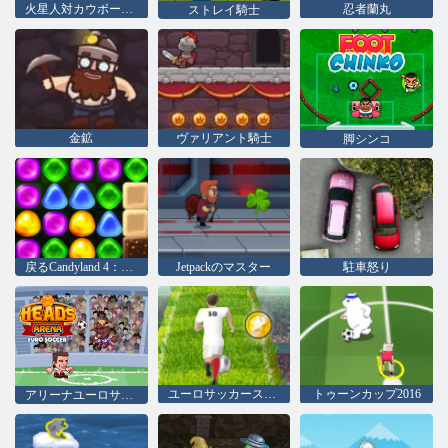
火星人対カウボーイズ
忍者蘭丸
ストレイ騎士
金鉱
ヴァリアント騎士
脚シンコ
戻るCandyland 4：ロリポップガーデン
Jetpackのマスター
駐車怒り
ユーロサッカースプリント
トゥーンカップ2016
アリーナユーロサッカーヘッズ