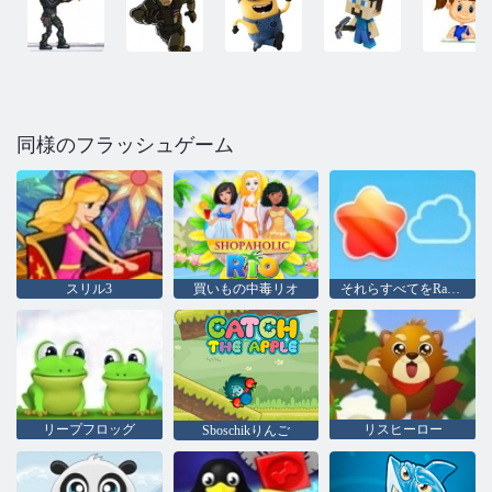
同様のフラッシュゲーム
スリル3
買いもの中毒リオ
それらすべてをRasstelyayte
リープフロッグ
リスヒーロー
Sboschikりんご