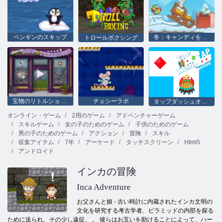
ペンギンのスキップ
冬：キャンディを検索
トロールボクシング
宝物のリトルショップ
チェシーラボ
タップダッシュオンライン
オンライン・ゲーム
2用のゲーム
アドベンチャーゲーム
スキルゲーム
女の子のためのゲーム
子供のためのゲーム
男の子のためのゲーム
アクション
冒険
スキル
収集アイテム
7年
アーケード
タッチスクリーン
Html5
アンドロイド
インカの冒険
Inca Adventure
お父さんと娘 - 古い時計に内蔵されたインカ文明の
文化を研究する考古学者、ピラミッドの内部を探る
ために送られ、その少し遠征、 。 彼らはお互いを助けることによって、ハー