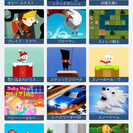
オビー: エクストリーム カート ライド
封建主義3
トラックダッシュ
ブレイブ・スクワッド
ブローマン
ストレイ騎士
雪だるまのクリスマスの世界
スティックフリーク
スノーボール・ワールド
レースリーダー3D
スノードーム
ベビーヘーゼルベッドタイム