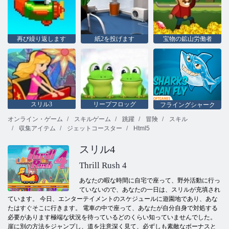
再び繰り返します
紙2を投げます
宝物の鉱山労働者
スリル3
リープフロッグ
フライングシャーク
オンライン・ゲーム
スキルゲーム
跳躍
冒険
スキル
収集アイテム
ジェットコースター
Html5
スリル4
Thrill Rush 4
あなたの暇な時間に自宅で座って、野外活動に行っ
ていないので、あなたの一日は、スリルが充填され
ています。 今日、エンターテイメントのスケジュールに遊園地であり、あな
たはすぐそこに行きます。 電車の中で座って、あなたが自分自身で対処する
必要があります極端な状況を待っているどのくらい知っていませんでした。
崖に別の方法をジャンプし、道を注意深く見て、必ずしも素敵なボーナスと