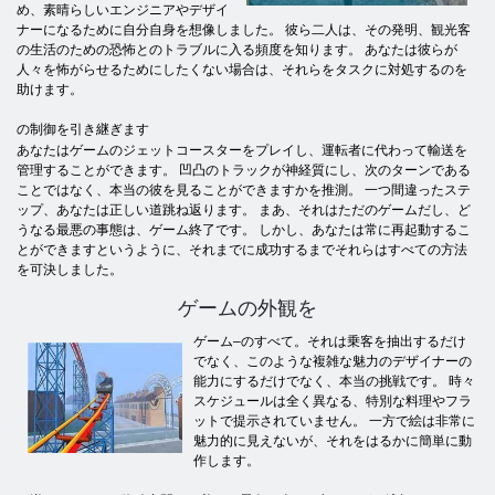
め、素晴らしいエンジニアやデザイ
ナーになるために自分自身を想像しました。 彼ら二人は、その発明、観光客
の生活のための恐怖とのトラブルに入る頻度を知ります。 あなたは彼らが
人々を怖がらせるためにしたくない場合は、それらをタスクに対処するのを
助けます。
の制御を引き継ぎます
あなたはゲームのジェットコースターをプレイし、運転者に代わって輸送を
管理することができます。 凹凸のトラックが神経質にし、次のターンである
ことではなく、本当の彼を見ることができますかを推測。 一つ間違ったステ
ップ、あなたは正しい道跳ね返ります。 まあ、それはただのゲームだし、ど
うなる最悪の事態は、ゲーム終了です。 しかし、あなたは常に再起動するこ
とができますというように、それまでに成功するまでそれらはすべての方法
を可決しました。
ゲームの外観を
ゲーム–のすべて。それは乗客を抽出するだけ
でなく、このような複雑な魅力のデザイナーの
能力にするだけでなく、本当の挑戦です。 時々
スケジュールは全く異なる、特別な料理やフラ
ットで提示されていません。 一方で絵は非常に
魅力的に見えないが、それをはるかに簡単に動
作します。