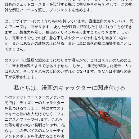
自身のジェットコースターを設計する機会に興味をそそら？ そして、この複
雑な例短いコースを渡し、プロジェクトを進めます。
は、デザイナー–にのようなものを持っています。直接空白のキャンバス、死
んでループは、曲がります。 あなたが以前に訪問した手順に従うことができ
ますし、想像力を示し、独自のデザインを考え出すことができます。 しか
し、電車そうでなければ、急な下り坂やターンでそれをやり過ぎていない
か、またはあなたの建物の上に登る、または単に奈落の底に崩壊することは
できません。
のスライドは退屈な旅のようになります滑らかで、これはスリルのためにこ
こに来る観光客のようではありません。 しかし、旅行が成功した場合、人々
は喜んで、そしてそれらの反応のいずれかになります、あなたは小旅行の完
了が表示されます。
私たちは、漫画のキャラクターに関連付ける
〜
のジェットコースターのファンの
間では、ディズニーのキャラクター
を見つけるでしょう、特にマウスミ
ッキーと彼の友人だけでなく、フィ
ニアスとファーブ–します。これら
の落ち着きのない発明とfidgets。 彼
らは、元のデバイスのエンターテイ
メントスポットを作成することを決