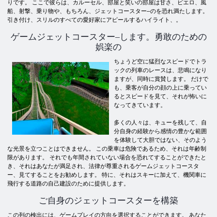
りです。 ここで彼らは、カルーセル、部屋と笑いの部屋は甘さ、ピエロ、風
船、射撃、乗り物や、もちろん、ジェットコースター–のを恐れ満たします。
引き付け、スリルのすべての愛好家にアピールするハイライト、。
ゲームジェットコースター–します。勇敢のための
娯楽の
ちょうど空に猛烈なスピードでトラ
ックの列車のレースは、悲鳴になり
ますが、同時に賞賛します。 だけで
も、乗客が自分の顔の上に乗ってい
るとスピードを見て、それが怖いに
なってきています。
多くの人々は、キューを残して、自
分自身の経験から感情の豊かな範囲
を体験して大胆ではない、そのよう
な光景を立つことはできません。 この乗車は危険であるため、それは年齢制
限があります。 それでも年間されていない場合を恐れてすることができたと
き、それはあなたが満足され、法律が尊重されるゲームジェットコースタ
ー、見てすることをお勧めします。 特に、それはスキーに加えて、機関車に
飛行する道路の自己建設のために提供します。
ご自身のジェットコースターを構築
この列の検出には、ゲームプレイの方向を選択することができます。 あなた