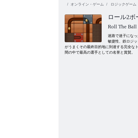
オンライン・ゲーム
ロジックゲーム
ロール2ボ
Roll The Ball
迷路で迷子になっ
敏捷性、鉄ロジッ
がうまくその最終目的地に到達する完全な
テンキーボール
間の中で最高の選手としての名誉と賞賛。