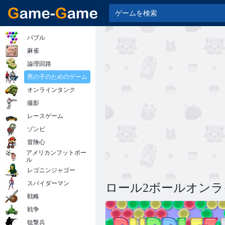
バブル
麻雀
論理回路
男の子のためのゲーム
オンラインタンク
撮影
レースゲーム
ゾンビ
冒険心
アメリカンフットボー
ル
レゴニンジャゴー
スパイダーマン
ロール2ボールオンラ
戦略
戦争
狙撃兵