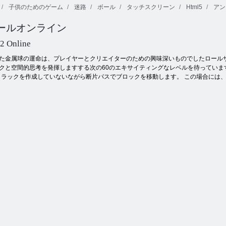
子供のためのゲーム
迷路
ボール
タッチスクリーン
Html5
アン
おいしいエミ
ールオンライン
リーの新たな
マジョンフォ
始まり
ルトゥナ
バブルゲーム
 2 Online
た金属球の運命は、プレイヤーとクリエイターのための興味深いものでしたロールザ
クと空間的思考を発揮しますする次の60のエキサイティングなレベルを待っていま
トラックを作成していないながら断片パスでブロックを移動します。 この場合には