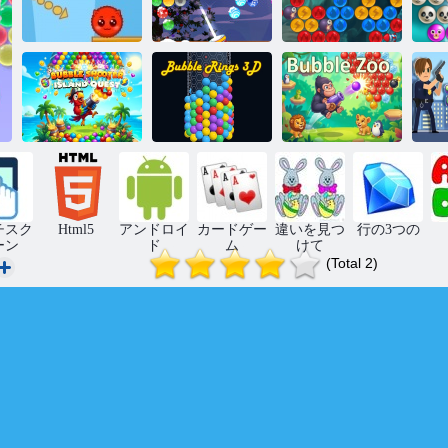
バブルシュー
ティングのク
バブルドラゴ
バ
赤と緑の2
リスマス
ンズ
バブルシュー
ターアイラン
バブルリング
ドクエスト
3D
バブル動物園
ゾ
チスク
Html5
アンドロイ
カードゲー
違いを見つ
行の3つの
ーン
ド
ム
けて
(Total 2)