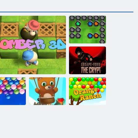
ボックス2
地下室から脱
出します
永遠のバブル
ゲン ば ぶる
爆撃機3D
シューター
オレンジ牧場