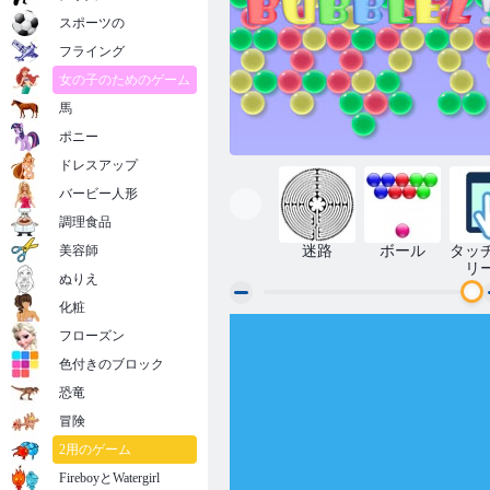
スポーツの
フライング
女の子のためのゲーム
馬
ポニー
ドレスアップ
バービー人形
調理食品
美容師
迷路
ボール
タッ
リ
ぬりえ
化粧
フローズン
バブルズ
色付きのブロック
恐竜
冒険
2用のゲーム
FireboyとWatergirl