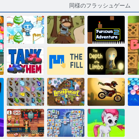
同様のフラッシュゲーム
ボムイット2
ストレイ騎士
激怒の冒険2
タンクメイヘ
ム
塗りつぶし
リンボの深さ
バタフライ京
都
呪われた宝物2
モトX3M
ム