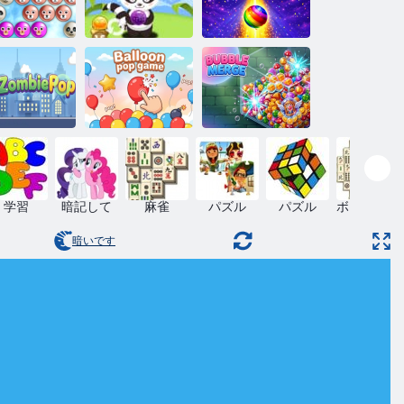
ブルシュー
バブルシュー
Bublix: バブル
ターペット
ター2020
ヒット
風船割りゲー
ンビポップ
ム
バブルマージ
学習
暗記して
麻雀
パズル
パズル
ボードゲー
ム
暗いです