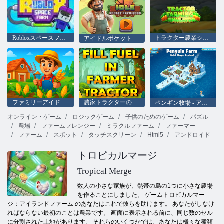
Robloxスペースファーム
トラクター農業シミュレーター
アイドルポケットファームのボス
ファミリーアイドルファーム：ビルド＆ハーベスト
農家トラクターの燃料を埋めます
ペンギン牧場 - アイスマージ
オンライン・ゲーム
ロジックゲーム
子供のためのゲーム
パズル
農場
ファームフレンジー
ミラクルファーム
ファーマー
ファーム
スポット
タッチスクリーン
Html5
アンドロイド
トロピカルマージ
Tropical Merge
数人の小さな家族が、熱帯の島の1つに小さな農場
を作ることにしました。 ゲームトロピカルマー
ジ：アイランドファーム のあなたはこれで彼らを助けます。 あなたがしなけ
ればならない最初のことは農業です。 画面に表示される前に、同じ数のセル
に分割された土地があります。 それらのいくつかでは、あなたは様々な種類