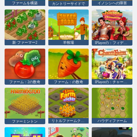
ファームを構築
イノシシへの障害
カントリーサイドで
新·ファーマー2
羊牧場
IPlayerの：フィデリティ：騎士と王女
ファーム：2の数奇
ファーム：の数奇
IPlayerの：チャームファーム
リトルファームクリッカー
ハウディファーム
ファーミントン