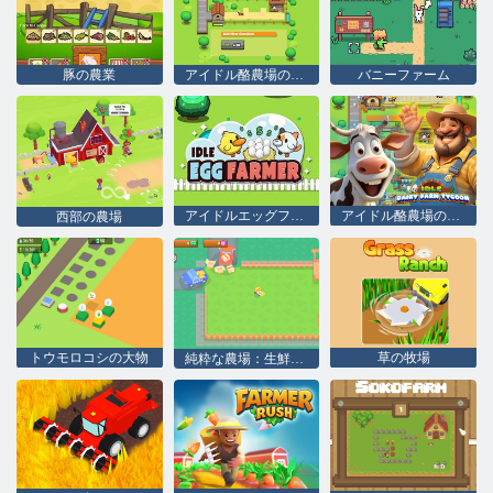
豚の農業
アイドル酪農場の大物
バニーファーム
アイドルエッグファーマー
アイドル酪農場の大物
西部の農場
トウモロコシの大物
草の牧場
純粋な農場：生鮮食品