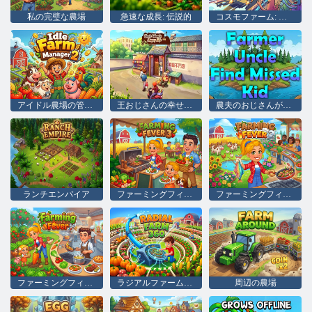
私の完璧な農場
急速な成長: 伝説的
コスモファーム: 軌道上の野菜
アイドル農場の管理人 2
王おじさんの幸せな生活
農夫のおじさんが行方不明の子供を探す
ランチエンパイア
ファーミングフィーバー3
ファーミングフィーバー2
ファーミングフィーバー
ラジアルファーム360
周辺の農場