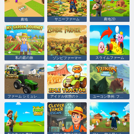
サニーファーム
農地2D
農地
私の庭の旅
スライムファーム
ゾンビファーマー
ファーム シミュレーター タウンシップ ゲーム
アイドル状態のトラクター農場
ユーコン準州: ファミリー アドベンチャー