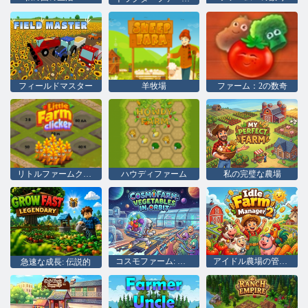
フィールドマスター
羊牧場
ファーム：2の数奇
リトルファームクリッカー
ハウディファーム
私の完璧な農場
コスモファーム: 軌道上の野菜
アイドル農場の管理人 2
急速な成長: 伝説的