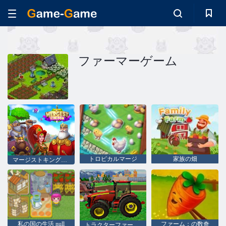
ファーマーゲーム
トロピカルマージ
家族の畑
マージストキングダム
私の国の生活 null
ファーム：の数奇
トラクターファーミング2018