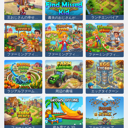
王おじさんの幸せな生活
ランチエンパイア
農夫のおじさんが行方不明の子供を探す
ファーミングフィーバー3
ファーミングフィーバー2
ファーミングフィーバー
ラジアルファーム360
周辺の農場
エッグタイクーン
庭を育てる 3D
ファーマー vs アタック
ファームピース