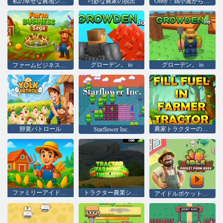
私の幸せな農地シミュレーター
巧妙な農家の脱出
Obby：鶏小屋からの脱出
グローデン。 io
グローデン。 io
ファームビジネスサガ
卵黄パトロール
農家トラクターの燃料を埋めます
Starflower Inc.
ファミリーアイドルファーム：ビルド＆ハーベスト
トラクター農業シミュレーター
アイドルポケットファームのボス