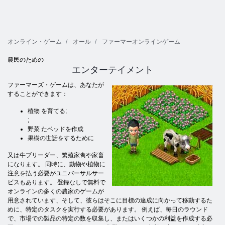
オンライン・ゲーム
オール
ファーマーオンラインゲーム
農民のための
エンターテイメント
ファーマーズ・ゲームは、あなたが
することができます：
植物 を育てる;
;
野菜 たベッドを作成
果樹の世話をするために
又は牛ブリーダー、繁殖家禽や家畜
になります。 同時に、動物や植物に
注意を払う必要がユニバーサルサー
ビスもあります。 登録なしで無料で
オンラインの多くの農家のゲームが
用意されています、そして、彼らはそこに目標の達成に向かって移動するた
めに、特定のタスクを実行する必要があります。 例えば、毎日のラウンド
で、市場での製品の特定の数を収集し、またはいくつかの利益を作成する必