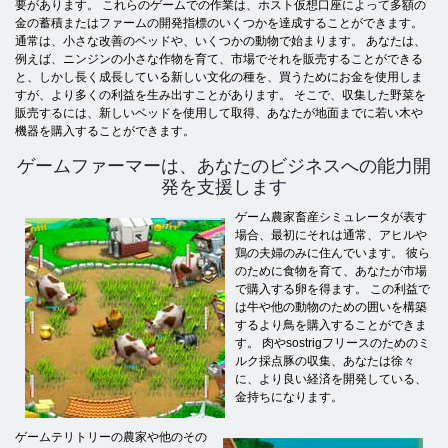
要があります。 これらのゲームでの作業は、ホスト仮想口座によって多額の
金の蓄積またはファームの開発指標のいくつかを達成することができます。
通常は、小さな改善のベッドや、いくつかの動物で始まります。 あなたは、
例えば、ニンジンの小さな作物を育て、市場でそれを販売することができる
と、しかし長く成長している新しい文化の種を、買うためにお金を使用しま
すが、より多くの利益を生み出すことがあります。 そこで、収集した野菜を
販売するには、新しいベッドを使用して取得、あなたが地面までに若い木や
機器を購入することができます。
ゲームファーマーは、あなたのビジネスへの能力開
発を支援します
ゲーム農家畜産シミュレータが表す
場合、最初にそれは通常、アヒルや
鶏の夫婦のみに住んでいます。 彼ら
のために食物を育て、あなたが市場
で購入する卵を得ます。 この利益で
は牛や他の動物のための囲いを構築
するより鳥を購入することができま
す。 肉やsostrigフリースのためのミ
ルク採点豚の収集、あなたは徐々
に、より良い経済を開発している、
金持ちになります。
ゲームテリトリーの農家や他のその