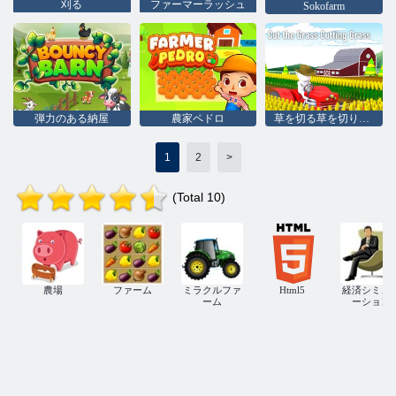
刈る
ファーマーラッシュ
Sokofarm
弾力のある納屋
農家ペドロ
草を切る草を切ります
1
2
>
(Total 10)
農場
ファーム
ミラクルファ
Html5
経済シミュ
ーム
ーション