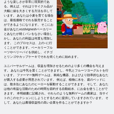
ような楽しさが非常に現実的であ
る。例えば、それはリサイクル品が
大幅に値を大きくする方法を示して
います。 あなたは小麦を育てる場合
は、最低価格でそれを販売すること
ができるようになります。 そこにお
金があなたvozdvigneshベーカリー
とあなたが焼くパンをなさい場合し
かし、あなたの利益は何度も増加し
ます。 このプロセスは、上の–に行
くことができます。ベーカリーフル
ーツやベリーパイを供給し、イチゴ
とリンゴやカップケーキでそれを焼くために始めます。
ユニバーサルゲームは、収益を増加させるためのより多くの機会を与えま
す。 あなたは牛乳を置くことができますし、牛乳とフルーツヨーグルトを行
います。 ファーマー無料ゲームは、単純な機器、およびより効率的なあなた
が購入する必要が用意されています。 例えば、植物に水を、庭のベッドに
は、散水缶にあなたのヒーローを駆動することができます。 そして、あなた
は他の有益な活動のための時間を節約する自動給水、にお金を使うことがで
きます。 本明細書に記載され、それらのような無料ゲームの農家は、当サイ
トのこのセクションにしようとするために提供していますされています。 そ
して、あなたは農場収益性の高い企業を作ることができますか？