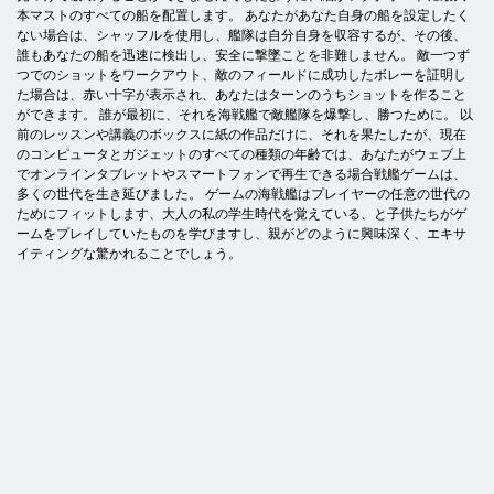
本マストのすべての船を配置します。 あなたがあなた自身の船を設定したく
ない場合は、シャッフルを使用し、艦隊は自分自身を収容するが、その後、
誰もあなたの船を迅速に検出し、安全に撃墜ことを非難しません。 敵一つず
つでのショットをワークアウト、敵のフィールドに成功したボレーを証明し
た場合は、赤い十字が表示され、あなたはターンのうちショットを作ること
ができます。 誰が最初に、それを海戦艦で敵艦隊を爆撃し、勝つために。 以
前のレッスンや講義のボックスに紙の作品だけに、それを果たしたが、現在
のコンピュータとガジェットのすべての種類の年齢では、あなたがウェブ上
でオンラインタブレットやスマートフォンで再生できる場合戦艦ゲームは、
多くの世代を生き延びました。 ゲームの海戦艦はプレイヤーの任意の世代の
ためにフィットします、大人の私の学生時代を覚えている、と子供たちがゲ
ームをプレイしていたものを学びますし、親がどのように興味深く、エキサ
イティングな驚かれることでしょう。