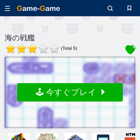
海の戦艦
(Total 5)
🕹️ 今すぐプレイ