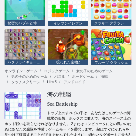
秘密のバブルと仲間たち
クッキー クラッシュ 2
イレブンイレブン
バタフライキョーダイHD
呪われた宝物2
フルーツ クラッシュ
オンライン・ゲーム
ロジックゲーム
女の子のためのゲーム
男の子のためのゲーム
パズル
ボードゲーム
海戦
タッチスクリーン
Html5
アンドロイド
海の戦艦
Sea Battleship
トップ上のすべての手は、あなたはこのゲームの海
戦艦の仮想、ボックスに並んで、海のスペース上の
ホット戦いを取らなければなりません。 2またはコンピュータにとの戦いのた
めにあなたの艦隊を準備：ゲームモードを選択します。 敵はすぐにそれらを
見つけて破壊することができませんでしたように、細かいタグボートに最大3