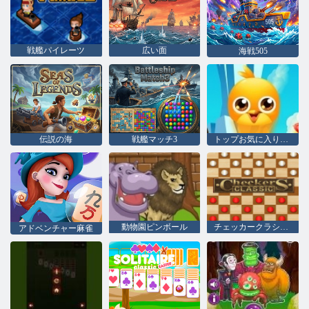
戦艦パイレーツ
広い面
海戦505
伝説の海
戦艦マッチ3
トップお気に入り友人
動物園ピンボール
チェッカークラシック
アドベンチャー麻雀