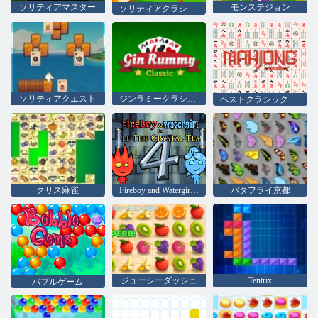
ソリティアマスター
モンステジョン
ソリティアクラシックイースター
ソリティアクエスト
ジンラミークラシック
ベストクラシック麻雀
クリス麻雀
Fireboy and Watergirl 4：クリスタル寺院
バタフライ京都
ジューシーダッシュ
Tentrix
バブルゲーム