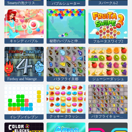
Smartyの泡クリスマス版
スパークル2
バブルシューター
キャンディバブル
秘密のバブルと仲間たち
フルータスワイプ2
Fireboy and Watergirl 4：クリスタル寺院
バタフライ京都
ジューシーダッシュ
クッキー クラッシュ 2
バタフライキョーダイHD
イレブンイレブン