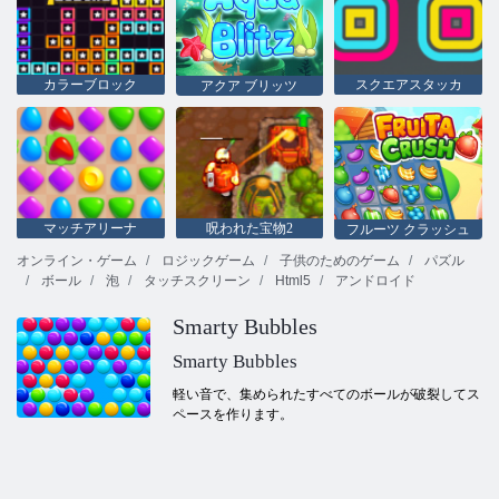
カラーブロック
スクエアスタッカ
アクア ブリッツ
マッチアリーナ
呪われた宝物2
フルーツ クラッシュ
オンライン・ゲーム
ロジックゲーム
子供のためのゲーム
パズル
ボール
泡
タッチスクリーン
Html5
アンドロイド
Smarty Bubbles
Smarty Bubbles
軽い音で、集められたすべてのボールが破裂してス
ペースを作ります。