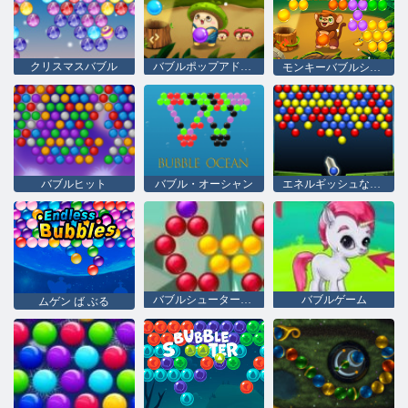
クリスマスバブル
バブルポップアドベンチャー
モンキーバブルシューティング null
バブルヒット
バブル・オーシャン
エネルギッシュなボール
バブルシューター佐賀
バブルゲーム
ムゲン ば ぶる