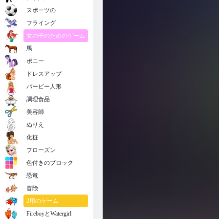
フルーツブレイク
スポーツの
フライング
女の子のためのゲーム
馬
ポニー
ドレスアップ
バービー人形
調理食品
美容師
ぬりえ
化粧
フローズン
色付きのブロック
恐竜
冒険
2用のゲーム
FireboyとWatergirl