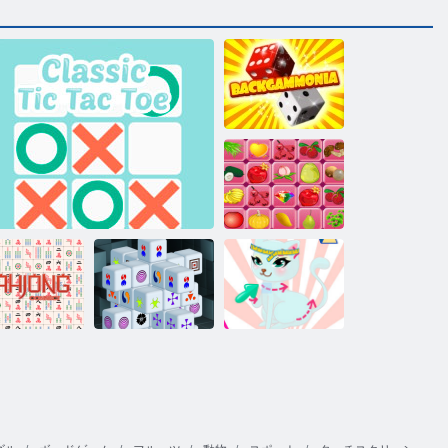
バックガンモ
ニア
shuigo
猫のファッシ
ストクラシ
マジョンの寸
ョンデザイナ
ック麻雀
クラシックティックタックトー
法15分
ー