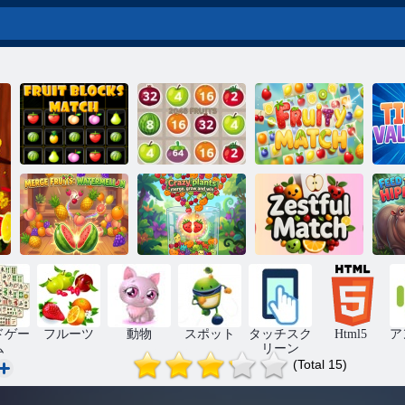
フルーツブロ
フルーティー
ックマッチ
2048フルーツ
なマッチ
タ
クレイジーな
植物: 合併し、
マージフルー
成長し、勝利
カ
ツ: スイカ
する
熱い試合
ドゲー
フルーツ
動物
スポット
タッチスク
Html5
ア
ム
リーン
(Total 15)