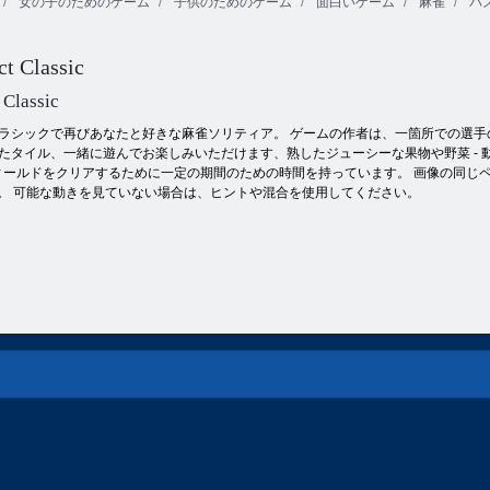
女の子のためのゲーム
子供のためのゲーム
面白いゲーム
麻雀
パ
ジェシーズペ
ペット
ハンター3D
ットショップ
t Classic
 Classic
ラシックで再びあなたと好きな麻雀ソリティア。 ゲームの作者は、一箇所での選手
たタイル、一緒に遊んでお楽しみいただけます、熟したジューシーな果物や野菜 -
にフィールドをクリアするために一定の期間のための時間を持っています。 画像の同
。 可能な動きを見ていない場合は、ヒントや混合を使用してください。