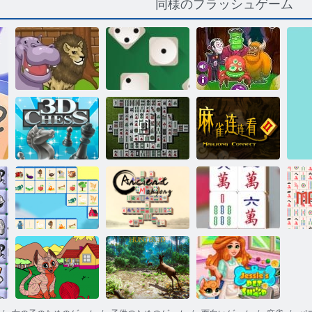
同様のフラッシュゲーム
動物園ピンボ
モンステジョ
ール
5Diceデュエル
ン
Mahjong
3Dチェス
麻雀3D
Connect 2
ファームコネ
ベ
クト
古代麻雀
麻雀衝突