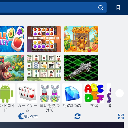
タイル マッチ
ャー トリプル
イルバレー
ファン
カピバー
バに餌をや
る
麻雀チェーン
銀河間戦艦
ンドロイ
カードゲー
違いを見つ
行の3つの
学習
暗記して
ド
ム
けて
暗いです