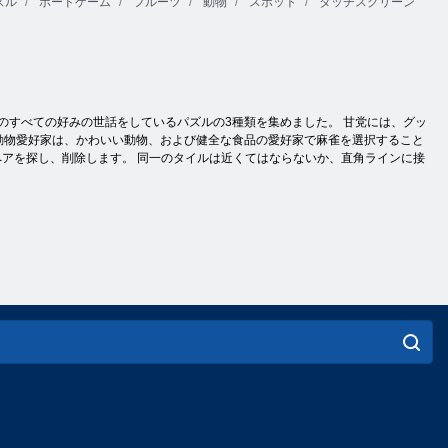
ズル
ボードゲーム
フルーツ
動物
スポット
タッチスクリーン
のすべての好みの世話をしているパズルの3種類を集めました。 甘党には、グッ
 動物愛好家は、かわいい動物、および健全な食品の愛好家で麻雀を選択すること
じペアを探し、削除します。 同一のタイルは近くてはならないか、直角ラインに接