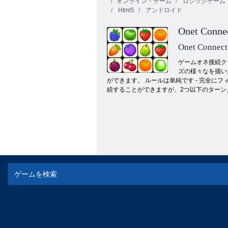
オンライン・ゲーム
ロジックゲーム
Html5
アンドロイド
Onet Connec
Onet Connect
ゲームオネ接続ク
ズの様々なを描い
2を接続します
ができます。 ルールは単純です - 完全
続することができますが、2つ以下のターン