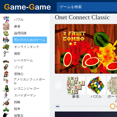
Onet Connect Classic
バブル
麻雀
論理回路
男の子のためのゲーム
オンラインタンク
撮影
レースゲーム
ゾンビ
冒険心
アメリカンフットボー
ル
レゴニンジャゴー
スパイダーマン
麻雀
パズル
ボー
戦略
戦争
狙撃兵