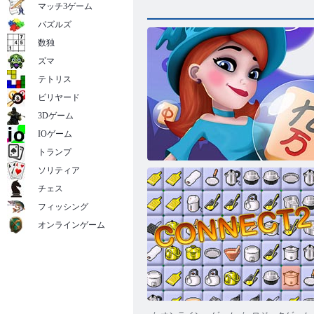
マッチ3ゲーム
パズルズ
数独
ズマ
テトリス
ビリヤード
3Dゲーム
IOゲーム
トランプ
ソリティア
チェス
フィッシング
オンラインゲーム
アドベンチャー麻雀