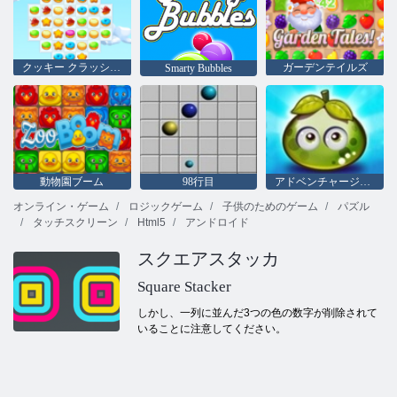
クッキー クラッシュ 3
ガーデンテイルズ
Smarty Bubbles
動物園ブーム
98行目
アドベンチャージューシーベリー
オンライン・ゲーム
ロジックゲーム
子供のためのゲーム
パズル
タッチスクリーン
Html5
アンドロイド
スクエアスタッカ
Square Stacker
しかし、一列に並んだ3つの色の数字が削除されて
いることに注意してください。