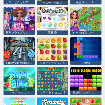
カラーピクセルアートクラシック
麻雀 ストーリー
ヤニサリの戦い
笑サプライズミレニアルズ
麻雀3D
おとぎの国: マージ & マジック
Fireboy and Watergirl 4：クリスタル寺院
ジューシーダッシュ
Tentrix
キラキラ ジュエル 3
10x10ブロックマッチ
アクア ブリッツ