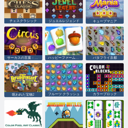
チェスクラシック
ジュエルレジェンド
キューブマニア
サーカスの言葉：魔法のパズル
ハッピーファーム作物
バタフライ京都
フルーツ クラッシュ
カラーブロック
呪われた宝物2