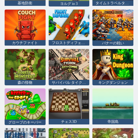
基地防衛
タイムトラベルタワーラッシュ
ヨルグ io 3
カウチファイト
フロストディフェンス
バナーの戦い
森の怪物
サバイバル タイクーン シティ オブ ゾンビ
キングダンジョン
チェス3D
帝国島
グローブのキーパー