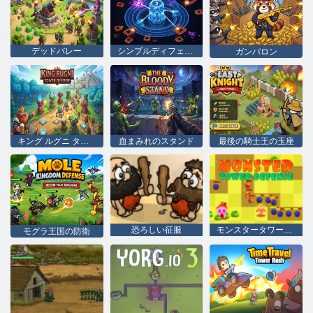
デッドバレー
シンプルディフェンス
ガンバロン
キング ルグニ タワー ディフェンス
血まみれのスタンド
最後の騎士王の玉座
恐ろしい征服
モンスタータワーディフェンス
モグラ王国の防衛