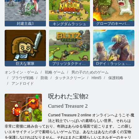
封建主義3
グローブのキーパー3
キングダムラッシュ
巨大な軍隊
ブリッツタクティクス
Dデイ：ラッシュ - タワーディフェンス
オンライン・ゲーム
戦略 ゲーム
男の子のためのゲーム
ブラウザ戦略
防衛
タッチスクリーン
Html5
保護戦略
アンドロイド
呪われた宝物2
Cursed Treasure 2
Cursed Treasure 2 online オンラインへようこそ-魔
法と戦士でいっぱいの素晴らしい世界。 それらは
非常に密接に絡み合っており、奇跡はあらゆる場面で起こります。 この新し
いエキサイティングで素晴らしいゲームでは、あなたはあなたの多くの宝物
を保護しなければなりません。それはまさに素晴らしいエネルギーのキャリ