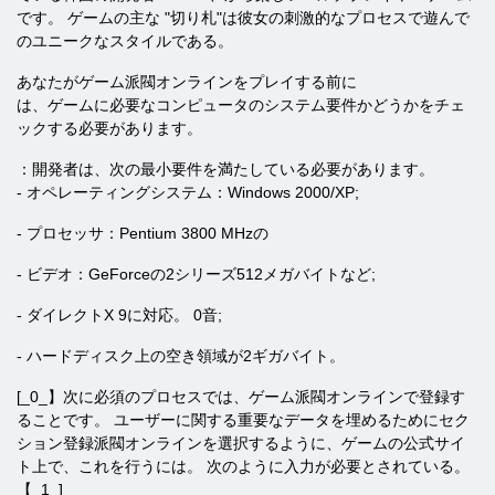
です。 ゲームの主な "切り札"は彼女の刺激的なプロセスで遊んで
のユニークなスタイルである。
あなたがゲーム派閥オンラインをプレイする前に
は、ゲームに必要なコンピュータのシステム要件かどうかをチェ
ックする必要があります。
：開発者は、次の最小要件を満たしている必要があります。
- オペレーティングシステム：Windows 2000/XP;
- プロセッサ：Pentium 3800 MHzの
- ビデオ：GeForceの2シリーズ512メガバイトなど;
- ダイレクトX 9に対応。 0音;
- ハードディスク上の空き領域が2ギガバイト。
[_0_】次に必須のプロセスでは、ゲーム派閥オンラインで登録す
ることです。 ユーザーに関する重要なデータを埋めるためにセク
ション登録派閥オンラインを選択するように、ゲームの公式サイ
ト上で、これを行うには。 次のように入力が必要とされている。
【_1_]