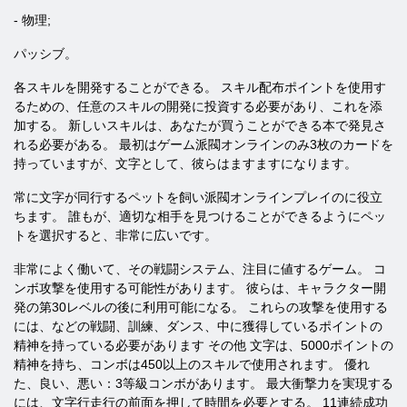
- 物理;
パッシブ。
各スキルを開発することができる。 スキル配布ポイントを使用す
るための、任意のスキルの開発に投資する必要があり、これを添
加する。 新しいスキルは、あなたが買うことができる本で発見さ
れる必要がある。 最初はゲーム派閥オンラインのみ3枚のカードを
持っていますが、文字として、彼らはますますになります。
常に文字が同行するペットを飼い派閥オンラインプレイのに役立
ちます。 誰もが、適切な相手を見つけることができるようにペッ
トを選択すると、非常に広いです。
非常によく働いて、その戦闘システム、注目に値するゲーム。 コ
ンボ攻撃を使用する可能性があります。 彼らは、キャラクター開
発の第30レベルの後に利用可能になる。 これらの攻撃を使用する
には、などの戦闘、訓練、ダンス、中に獲得しているポイントの
精神を持っている必要があります その他 文字は、5000ポイントの
精神を持ち、コンボは450以上のスキルで使用されます。 優れ
た、良い、悪い：3等級コンボがあります。 最大衝撃力を実現する
には、文字行走行の前面を押して時間を必要とする。 11連続成功