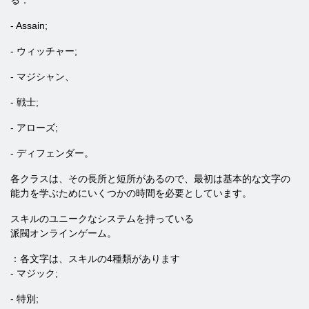
る：
- Assain;
- ウィッチャー;
- マジシャン、
- 戦士;
- アローズ;
- ディフェンダー。
各クラスは、その長所と短所があるので、最初は基本的な文字の
能力を学ぶためにいくつかの時間を必要としています。
スキルのユニークなシステムを持っている
派閥オンラインゲーム。
：各文字は、スキルの4種類があります
- マジック;
- 特別;