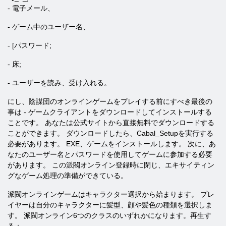
- 電子メール、
- ゲーム中のユーザー名、
- [パスワード;
- 床;
- ユーザーを読み、受け入れる。
にし、陰謀団のオンラインゲームをプレイする前にすべき最後の
事は - ゲームクライアントをダウンロードしてインストールする
ことです。 あなたは公式サイトから直接無料でダウンロードする
ことができます。 ダウンロードしたら、Cabal_Setupを実行する
必要があります。 EXE、ゲームをインストールします。 次に、あ
なたのユーザー名とパスワードを使用してゲームに参加する必要
があります。 この派閥オンライン登録時に閉じ、エキサイティン
グなゲーム処理の準備ができている。
派閥オンラインゲームはキャラクター選択から始まります。 プレ
イヤーは自分のキャラクターに髪型、顔や髪色の種類を選択しま
す。 派閥オンライン6つのクラスのいずれかになります。再生す