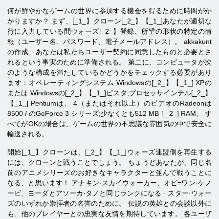
何が鮮やかなゲームの世界に参加する機会を得るために時間がか
かりますか？ まず、[_1_】クローン[_2_】【_1_]あなたが適切な
行に入力している間ウォーズ[_2_】登録、所望の形状の特定の情
報（ユーザー名、パスワード、電子メールアドレス）。 akkakunt
の作成、あなたは私たちユーザー契約に同意したものと必要とさ
れるという事実のために準備される。 第二に、コンピュータが次
のような構成を満たしているかどうかをチェックする必要があり
ます：オペレーティングシステム
Windowsの[_2_】【_1_] XPの
または
Windowsの[_2_】【_1_]ビスタ
;プロセッサ
インテル[_2_】
【_1_] Pentiumは、
4（またはそれ以上）のビデオ
のRadeonは
8500 /
のGeForce
3
シリーズ
;少なくとも512
MB [ _2_] RAM。 す
べてがOKの場合は、ゲームの世界の不思議な雰囲気の中で安全に
輸送される。
開始[_1_】クローンは、[_2_】【_1_]ウォーズ連盟側を再生する
には、クローンと戦うことでしょう。 ちょうどあなたが、同じ名
前のアニメシリーズのお好きなキャラクターと並んで戦うことに
なる、と思います！ アナキン·スカイウォーカー、オビ=ワン·ケノ
ービ、ヨーダとアソーカ·タノと同じランクになる - スター·ウォー
ズのいずれか崇拝者の名誉のために。 伝説の英雄との会談以外に
も、他のプレイヤーとの忠実な友情を期待しています。 各ユーザ