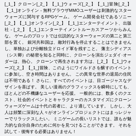
[_1_】クローン[_2_】【_1_]ウォーズ[_2_】【_1_]冒険[_2_】
【_1_]オンライン - 無料ブラウザMMOユーザーは刺激的なスター
ウォーズに関与するRPGゲーム。 ゲーム開発会社である
ソニー
[_2_】【_1_]オンライン[_2_】【_1_]エンターテイメント
、出版
社 - [_2_】【_1_]エンターテイメントルーカスアーツ
からみん
な。 ゲームのプロットでは伝説的なスターウォーズの第二と第三
部を置く。 銀河共和国は、敵対行為を停止することはできません
し、単独および分離独立ドロイド軍を残すこと。 藩主シディアス
（シス卿）の秘密を知ると同時に、クローンを演出ジェダイ·オー
ダーは、熱心。 クローン
で再生されます方は、[_2_】【_1_]ウォ
ーズ[_2_】【_1_]冒険
、このようにワイルドさを醸すのイベント
に参加し、空き時間はありません。 この異常な世界の退屈の住民
は不明である！ さらに、すべてのイベントは、目ゴージャスなデ
ザインを喜ばす。 美しい漫画のグラフィックスを瞬時にしても、
ほとんどの不機嫌なユーザーを応援。 一般的には、数多くのクエ
スト、社会的イベントとキャラクターのカスタマイズにクローン
ウォーズゲームは十代の若者に、より適しています。 しかし、大
人は頻繁に深刻な人々がオンラインプロジェクトにはまっレジャ
ーでリラックスしたい。 ミニゲームの長いリストでは、誰もが魅
力的な自分自身のために何かを見つけることができます。 それを
試して - 後悔する必要はありません！