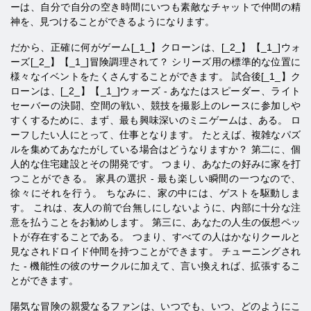
ーは、自分で自分の空き時間にいつも素敵なチャットで仲間の精
神を、見つけることができるようになります。
だから、正確に何がゲーム[_1_】クローンは、[_2_】【_1_]ウォ
ーズ[_2_】【_1_]冒険調理されて？ シリーズ用の標準的な位置に
様々なイベントをたくさんすることができます。 試合後[_1_】ク
ローンは、[_2_】【_1_]ウォーズ - あなたはスピーダー、ライト
セーバーの決闘、空間の戦い、競技を撮影上のレースに参加しや
すくするために、まず、最も興味深いのミニゲームは、ある。 ロ
ーフしたい人にとって、仕事となります。 たとえば、複雑なパズ
ルを集めてあなたがしている場合はどうなりますか？ 第二に、個
人的な住宅建設とその開発です。 つまり、あなたの好みに家を打
つことができる。 家具の選択 - 最も楽しい瞬間の一つなので、
徐々にそれを行う。 ちなみに、家の中には、ゲストを駆動しま
す。 これは、友人の前で台無しにしないように、内部に十分な注
意を払うことをお勧めします。 第三に、あなたの人生の仮想ペッ
トが存在することである。 つまり、すべての人はかなりクールと
見なされドロイド仲間を持つことができます。 チューニングされ
た - 機能性の彼のサークルに加えて、言い換えれば、拡張するこ
とができます。
陽気な冒険の親愛なるファンは、いつでも、いつ、どのようにこ