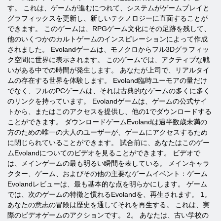
す。 これは、ゲームが進むにつれて、システムがゲームプレイと
グラフィックスを更新し、新しいテクノロジーに直面することが
できます。 このゲームは、RPGゲーム文化にその足跡を残して、
他のいくつかのカルトゲームのインスピレーションによって作成
されました。 Evolandゲームは、モノクロからフル3Dグラフィッ
ク空間に世界に表示されます。 このゲームでは、アクティブな戦
いがある中での時間が発生します。 あなたが上司で、リアルタイ
ムの存在する世界を体験します。 Evoland臨時ユーモアの量だけ
でなく、フルのPCゲームは、それは古典的なゲームの多くに多く
のリンクを持っています。 Evolandゲームは、ゲームの公式サイ
トから、またはこのアクセ​​スを提供し、他の1でダウンロードする
ことができます。 ダウンロードゲームEvolandは過半数歳未満の
方のための唯一の大人のユーザーが、ゲームにアクセスするため
に閉じられていることができます。 試合前に、あなたはこのゲー
ムEvolandについてのビデオを見ることができます。 ビデオで
は、メインゲームの最も明るい瞬間を表している。 メインキャラ
クター、ゲーム、およびその他の主要なゲームイベント：ゲーム
Evolandレビューは、最も基本的な点を明らかにします。 ゲーム
では、次のゲームの特徴と慣れるEvolandを、再生されます。 1。
あなたの意志の冒険は歴史を通してそれを再生する。 これは、実
際のビデオゲームのアクションです。 2。 あなたは、古い学校の