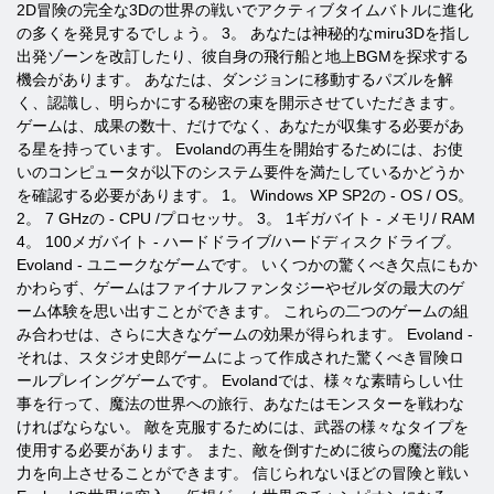
2D冒険の完全な3Dの世界の戦いでアクティブタイムバトルに進化
の多くを発見するでしょう。 3。 あなたは神秘的なmiru3Dを指し
出発ゾーンを改訂したり、彼自身の飛行船と地上BGMを探求する
機会があります。 あなたは、ダンジョンに移動するパズルを解
く、認識し、明らかにする秘密の束を開示させていただきます。
ゲームは、成果の数十、だけでなく、あなたが収集する必要があ
る星を持っています。 Evolandの再生を開始するためには、お使
いのコンピュータが以下のシステム要件を満たしているかどうか
を確認する必要があります。 1。 Windows XP SP2の - OS / OS。
2。 7 GHzの - CPU /プロセッサ。 3。 1ギガバイト - メモリ/ RAM
4。 100メガバイト - ハードドライブ/ハードディスクドライブ。
Evoland - ユニークなゲームです。 いくつかの驚くべき欠点にもか
かわらず、ゲームはファイナルファンタジーやゼルダの最大のゲ
ーム体験を思い出すことができます。 これらの二つのゲームの組
み合わせは、さらに大きなゲームの効果が得られます。 Evoland -
それは、スタジオ史郎ゲームによって作成された驚くべき冒険ロ
ールプレイングゲームです。 Evolandでは、様々な素晴らしい仕
事を行って、魔法の世界への旅行、あなたはモンスターを戦わな
ければならない。 敵を克服するためには、武器の様々なタイプを
使用する必要があります。 また、敵を倒すために彼らの魔法の能
力を向上させることができます。 信じられないほどの冒険と戦い