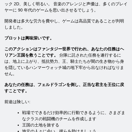
ック 2D、美しく明るい。 音楽のアレンジと声優は、多くのプレイ
ヤーに 90 年代のゲームを思い出させるでしょう。
開発者は多大な労力を費やし、ゲームは高品質であることが判明
しました。
プロットは興味深いです。
このアクションはファンタジー世界で行われ、あなたの任務はヘ
リアン王国を救うことです。
分隊に託された任務を遂行するに
は、地上に上がり、抵抗勢力、王、騎士たちが闇の生き物から身
を隠しているハンマーウォッチ城の地下牢から出なければなりま
せん。
あなたの任務は、フェルドラゴンを倒し、正当な君主を王位に戻
すことです。
前途は険しい:
戦場でできるだけ効率的に行動できるように、さまざま
なクラスの戦闘機のチームを作成します
王国の土地を旅する
地元の人々に会い、彼らを助けましょう