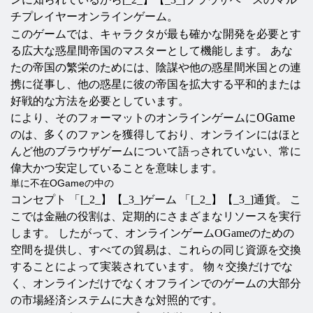
チプレイヤーオンラインゲーム。
このゲームでは、キャラクタが最も確かな開発を必要とす
る広大な惑星間帝国のマスターとして機能します。 あな
たの帝国の繁栄のためには、陰謀や他の惑星間米国との連
携に従事し、他の惑星に彼の帝国を拡大する平和的または
好戦的な方法を必要としています。
により、そのフォーマットのオンラインゲームにOGame
のは、多くのファンを獲得しており、オンラインにはほと
んど他のブラウザゲームについて語っされていない、常に
偉大かつ安定していることを意味します。
単に不在OGameの中の
コンセプト
「[_2_】【_3_]ゲーム
「[_2_】【_3_]通貨。 こ
こでは金融の役割は、定期的にさまざまなリソースを実行
します。 したがって、オンラインゲームOGameのための
空間を提供し、すべての貿易は、これらの同じ資源を交換
することによって実装されています。 物々交換だけでな
く、オンラインだけでなくオフラインでのゲームの大部分
の市場経済システムに大きな対照的です。