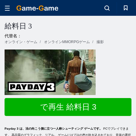
給料日 3
代替名：
オンライン・ゲーム
オンラインMMORPGゲーム
撮影
で再生 給料日 3
Payday 3 は、法の向こう側に立つ一人称シューティング ゲームです。
PCでプレイできま
す。 高品質のグラフィック、リアル。 ゲームにはプロの声が吹き込まれており、音楽の選択