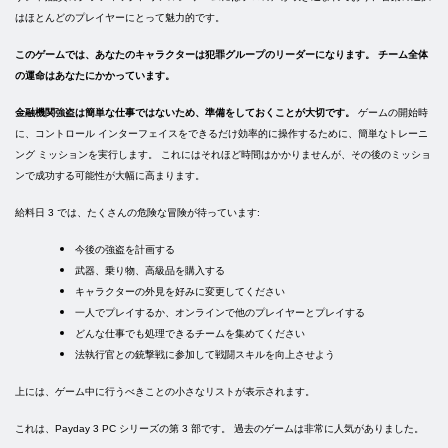
はほとんどのプレイヤーにとって魅力的です。
このゲームでは、あなたのキャラクターは犯罪グループのリーダーになります。 チーム全体
の運命はあなたにかかっています。
金融機関強盗は簡単な仕事ではないため、準備をしておくことが大切です。
ゲームの開始時
に、コントロール インターフェイスをできるだけ効率的に操作するために、簡単なトレーニ
ング ミッションを実行します。 これにはそれほど時間はかかりませんが、その後のミッショ
ンで成功する可能性が大幅に高まります。
給料日 3 では、たくさんの危険な冒険が待っています:
今後の強盗を計画する
武器、乗り物、高級品を購入する
キャラクターの外見を好みに変更してください
一人でプレイするか、オンラインで他のプレイヤーとプレイする
どんな仕事でも処理できるチームを集めてください
法執行官との銃撃戦に参加して戦闘スキルを向上させよう
上には、ゲーム中に行うべきことの小さなリストが表示されます。
これは、Payday 3 PC シリーズの第 3 部です。 過去のゲームは非常に人気がありました。