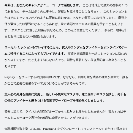
今回は、あなたのギャングがニューヨークで活動します。
ここは地球上で最大の都市の 1 つ
であるため、チームは多くの仕事をし、警察と対立することになります。 このミッションま
たはそのミッションがどのように正確に進むかは、あなたの願望にのみ依存します。 爆発を
伴う緊迫した銃撃戦になることもあれば、逆に迷彩やステルスの驚異を示すこともありま
す。 タスクごとに適した戦術が異なるため、この点に留意してください。 さらに、物事が計
画どおりに進まない可能性もあります。
ローカル ミッションをプレイすることも、友人やランダムなプレイヤーをオンラインでゲー
ムに招待することによってもプレイできます。
実績ある戦闘員と一緒にミッションに臨むの
がベストですが、たとえよく知らない人でも、期待を裏切らない良き共犯者に出会うことも
あります。
Payday 3 をプレイするのは興味深いです。なぜなら、利用可能な武器の種類が膨大で、誰も
がここで必要な装備をすべて見つけることができるからです。
主人公の外見を自由に変更し、新しい不気味なマスクや、逆に面白いマスクを試し、何千も
の他のプレイヤーと差をつける衣装でワードローブを埋め尽くしましょう。
警察に加えて、ライバルの犯罪グループからも反対されるかもしれませんが、努力すればチ
ームをニューヨーク裏社会の伝説に成長させることができます。
金融機関強盗を楽しむには、Payday 3 をダウンロードしてインストールするだけで済みます