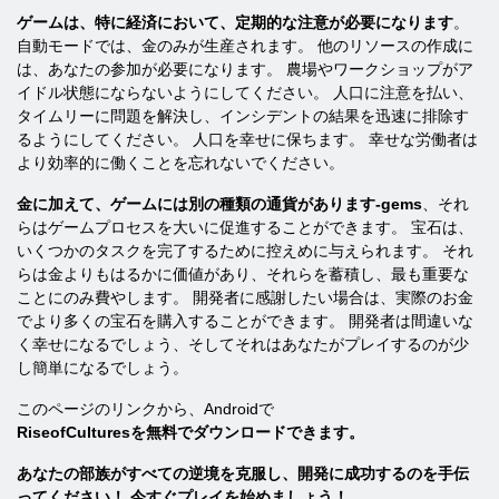
ゲームは、特に経済において、定期的な注意が必要になります
。
自動モードでは、金のみが生産されます。 他のリソースの作成に
は、あなたの参加が必要になります。 農場やワークショップがア
イドル状態にならないようにしてください。 人口に注意を払い、
タイムリーに問題を解決し、インシデントの結果を迅速に排除す
るようにしてください。 人口を幸せに保ちます。 幸せな労働者は
より効率的に働くことを忘れないでください。
金に加えて、ゲームには別の種類の通貨があります-gems
、それ
らはゲームプロセスを大いに促進することができます。 宝石は、
いくつかのタスクを完了するために控えめに与えられます。 それ
らは金よりもはるかに価値があり、それらを蓄積し、最も重要な
ことにのみ費やします。 開発者に感謝したい場合は、実際のお金
でより多くの宝石を購入することができます。 開発者は間違いな
く幸せになるでしょう、そしてそれはあなたがプレイするのが少
し簡単になるでしょう。
このページのリンクから、Androidで
RiseofCulturesを無料でダウンロードできます。
あなたの部族がすべての逆境を克服し、開発に成功するのを手伝
ってください！ 今すぐプレイを始めましょう！