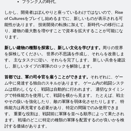
フランク人の時代。
しかし、開発者はぼんやりと座っているわけではないので、Rise
of Culturesをプレイし始めるまでに、新しいものが表示される可
能性があります。 技術開発の転換に加えて、新時代への移行によ
り、建物の最大数を増やすことで資本を拡大することが可能にな
ります。
新しい建物の種類を探索し、新しい文化を学びます。
周りの世界
を探検してください。 世界の不思議を作成し、それらを改善しま
す。 主なタスクに従い、それらを完了します。 新しい兵舎を建設
し、新しいタイプの軍隊のロックを解除します。
首都では、軍の司令官を雇うことができます。
それぞれに、ゲー
ム中に発達する独自のスキルがあります。 ゲーム内の戦闘システ
ムは煩わしくなく、戦闘は自動的に行われます。 適切なタイミン
グで特殊能力を使用して、戦闘を横から見ます。 たとえば、戦士
やその扱いを強化したり、敵の軍隊を弱体化させたりします。 特
殊能力は再充電する必要があり、特定の間隔でのみ使用できま
す。 重要な役割は、戦闘前に軍隊を並べる順序によって果たされ
ます。 戦場のどこに特定の種類の軍隊を配置するのが良いかを検
討する価値があります。