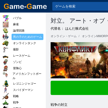
バブル
対立。 アート・オブ
麻雀
代替名： はんだ株式会社
論理回路
オンライン・ゲーム
オンラインMMORP
男の子のためのゲーム
オンラインタンク
撮影
レースゲーム
ゾンビ
冒険心
アメリカンフットボー
ル
レゴニンジャゴー
スパイダーマン
戦略
戦争
戦争の対立