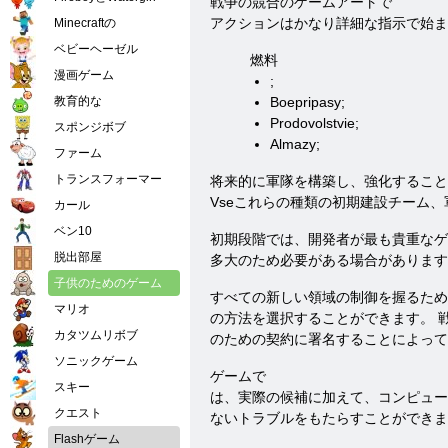
戦争の競合のゲームアートで
アクションはかなり詳細な指示で始ま
Minecraftの
ベビーヘーゼル
燃料
漫画ゲーム
;
教育的な
Boepripasy;
Prodovolstvie;
スポンジボブ
Almazy;
ファーム
トランスフォーマー
将来的に軍隊を構築し、強化すること
Vseこれらの種類の初期建設チーム
カール
ベン10
初期段階では、開発者が最も貴重なゲ
脱出部屋
多大のため必要がある場合があります
子供のためのゲーム
すべての新しい領域の制御を握るため
マリオ
の方法を選択することができます。 
カタツムリボブ
のための契約に署名することによって
ソニックゲーム
ゲームで
スキー
は、実際の候補に加えて、コンピュー
クエスト
ないトラブルをもたらすことができま
Flashゲーム