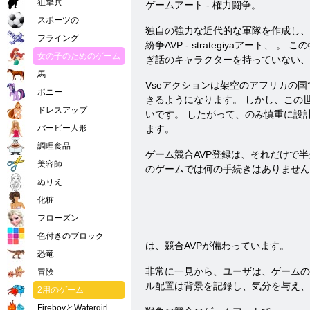
狙撃兵
ゲームアート - 権力闘争。
スポーツの
独自の強力な近代的な軍隊を作成し、軍事
フライング
紛争AVP - strategiyaア
女の子のためのゲーム
ぎ話のキャラクターを持っていない、
馬
Vseアクションは架空のアフリカの
ポニー
きるようになります。 しかし、この
ドレスアップ
いです。 したがって、のみ慎重に設
バービー人形
ます。
調理食品
ゲーム競合AVP登録は、それだけで
美容師
のゲームでは何の手続きはありません
ぬりえ
化粧
フローズン
色付きのブロック
は、競合AVPが備わっています。
恐竜
非常に一見から、ユーザは、ゲームの
冒険
ル配置は背景を記録し、気分を与え、
2用のゲーム
FireboyとWatergirl