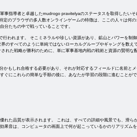
指導者と卓越したmudrogo pravitelyaのステータスを取得した
ート、 。 この特定のブラウザの多人数オンラインゲームの特徴は、ここの人
自分たちの中で戦っていることです。
国で行われます。 そこミネラルや珍しい資源があり、鉱山とパワーを制
世界のすべてのように単純ではないローカルグループやギャングを数え
計された戦略が勝利のために、単に軍事基地内戦の戦術と資源の賢明な
半分かもしれ合格する必要があり、それが対応するフィールドに名前と
すぐにこれらの簡単な手順の後に、あなたが学習の段階に進むことがで
優れた品質が表示されます。 これは、すべての詳細や風景でも、滑ら
効果音は、コンピュータの画面上で何が起こっているかのリアリズムを