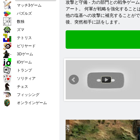
攻撃と守備 - 力の部門との戦争ゲー
マッチ3ゲーム
アート。 何軍が戦略を強化すること
パズルズ
他の塩基への攻撃に補充することがで
数独
後、突然相手に話をします。
ズマ
テトリス
ビリヤード
3Dゲーム
IOゲーム
トランプ
ソリティア
チェス
フィッシング
オンラインゲーム