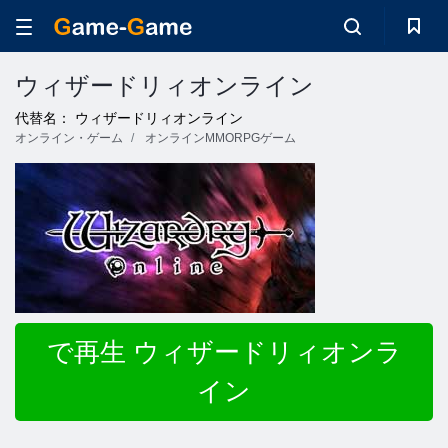
ウィザードリィオンライン
代替名： ウィザードリィオンライン
オンライン・ゲーム
オンラインMMORPGゲーム
で再生 ウィザードリィオンラ
イン