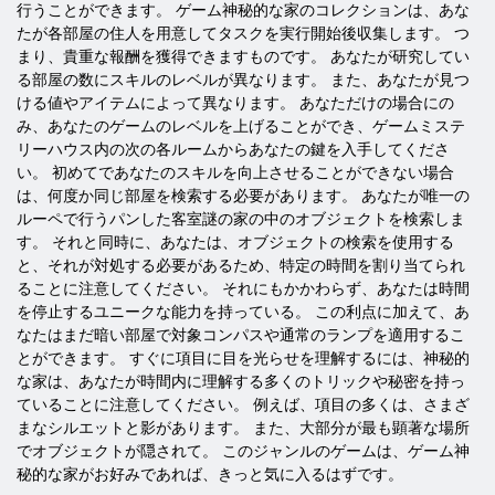
行うことができます。 ゲーム神秘的な家のコレクションは、あな
たが各部屋の住人を用意してタスクを実行開始後収集します。 つ
まり、貴重な報酬を獲得できますものです。 あなたが研究してい
る部屋の数にスキルのレベルが異なります。 また、あなたが見つ
ける値やアイテムによって異なります。 あなただけの場合にの
み、あなたのゲームのレベルを上げることができ、ゲームミステ
リーハウス内の次の各ルームからあなたの鍵を入手してくださ
い。 初めてであなたのスキルを向上させることができない場合
は、何度か同じ部屋を検索する必要があります。 あなたが唯一の
ルーペで行うパンした客室謎の家の中のオブジェクトを検索しま
す。 それと同時に、あなたは、オブジェクトの検索を使用する
と、それが対処する必要があるため、特定の時間を割り当てられ
ることに注意してください。 それにもかかわらず、あなたは時間
を停止するユニークな能力を持っている。 この利点に加えて、あ
なたはまだ暗い部屋で対象コンパスや通常のランプを適用するこ
とができます。 すぐに項目に目を光らせを理解するには、神秘的
な家は、あなたが時間内に理解する多くのトリックや秘密を持っ
ていることに注意してください。 例えば、項目の多くは、さまざ
まなシルエットと影があります。 また、大部分が最も顕著な場所
でオブジェクトが隠されて。 このジャンルのゲームは、ゲーム神
秘的な家がお好みであれば、きっと気に入るはずです。