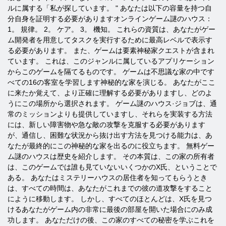
ルに属する「私が探しています。 " あなたは以下の容量を持つ自
分自身を証明する必要がありますオンラインゲーム謎のハウス：
1。 規律。 2。 ケア。 3。 機知。 これらの資質は、あなたがゲー
ム開発者を用意してタスクを実行するために最高レベルで表示す
る必要があります。 また、ゲームは要素神秘家クエストが含まれ
ています。 これは、このジャンルに属しているアプリケーション
からこのゲームを隔てるものです。 ゲームは不思議な家の中です
べての16の客室を学習します神秘的な家を演じる。 あなたがここ
に来たか覚えて、より正確に理解する必要がありますし、どのよ
うにこの場所から選択されます。 ゲーム謎のハウス·ジョブは、通
常のミッションよりも提供していますし、それらを実装する方法
には、新しい障害物や急な敵の攻撃を克服する必要があります
が、通信し、困難な状況から抜け出す方法​​を見つける能力は、あ
なたが最終的にこの神秘的な家を出るのに役立ちます。 無料ゲー
ム謎のハウスは歴史を紹介します。 その本質は、この家の所有者
は、このゲームでは誰も見ていないいくつかのX氏、ということで
ある。 あなたはミステリーハウスの居住者を知ってもらうとき
は、すべての時間は、あなたがこれまでの彼の道攻撃をすること
にように移動します。 しかし、すべてのほとんどは、X氏を見つ
けるあなたがゲーム内の非常に最後の部屋を開いた場合にのみ成
功します。 あなただけの後、この家のすべての秘密を学ぶこれを