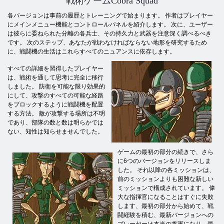
戦術ゲームCobra Squad
各バージョンは事前の履歴とトレーニングで始まります。 作者はプレイヤー
にメインメニュー機能とコントロールパネルを紹介します。 次に、ユーザー
は彼らに委ねられた分離の各兵士、その持久力と武器を注意深く調べるべき
です。 次のステップ、あなたが戦わなければならない地形を研究するため
に、戦闘機の生活はこれらすべてのニュアンスに依存します。
すべての詳細を習得したプレイヤー
は、戦術を通して思考に完全に移行
しました。 防衛を可能な限り効果的
にして、攻撃のすべての可能な経路
をブロックするように戦闘機を配置
する方法。 敵が攻撃する場所は不明
であり、部隊の数と数は明らかでは
ない、知性は知らせませんでした。
ゲームの最初の部分の続きで、さら
に6つのバージョンをリリースしま
した。 それ以降の各ミッションは、
前のミッションよりも困難な新しい
ミッションで構成されています。 偉
大な指揮官になることはすぐに失敗
します、最初の部分から始めて、戦
闘経験を積む、最新バージョンへの