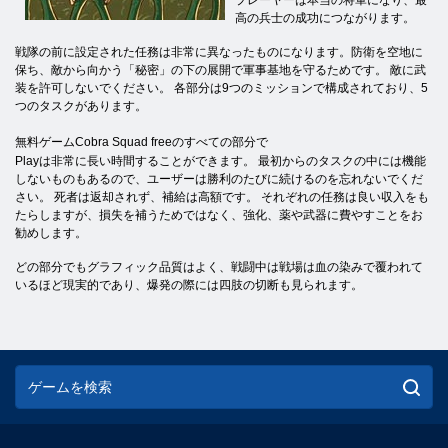
プレーヤーは本当の将軍になり、最
高の兵士の成功につながります。
戦隊の前に設定された任務は非常に異なったものになります。防衛を空地に
保ち、敵から向かう「秘密」の下の展開で軍事基地を守るためです。 敵に武
装を許可しないでください。 各部分は9つのミッションで構成されており、5
つのタスクがあります。
無料ゲームCobra Squad freeのすべての部分で
Playは非常に長い時間することができます。 最初からのタスクの中には機能
しないものもあるので、ユーザーは勝利のたびに続けるのを忘れないでくだ
さい。 死者は返却されず、補給は高額です。 それぞれの任務は良い収入をも
たらしますが、損失を補うためではなく、強化、薬や武器に費やすことをお
勧めします。
どの部分でもグラフィック品質はよく、戦闘中は戦場は血の染みで覆われて
いるほど現実的であり、爆発の際には四肢の切断も見られます。