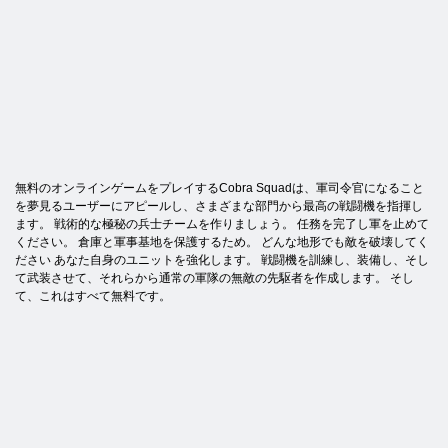
無料のオンラインゲームをプレイするCobra Squadは、軍司令官になること
を夢見るユーザーにアピールし、さまざまな部門から最高の戦闘機を指揮し
ます。 戦術的な極秘の兵士チームを作りましょう。 任務を完了し軍を止めて
ください。 倉庫と軍事基地を保護するため。 どんな地形でも敵を破壊してく
ださい あなた自身のユニットを強化します。 戦闘機を訓練し、装備し、そし
て武装させて、それらから通常の軍隊の無敵の先駆者を作成します。 そし
て、これはすべて無料です。