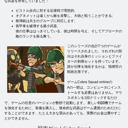
な武器を所有していました：
ピストル歩兵に対する近接戦で理想的;
オグネメットは遠くから敵を攻撃し、大砲と戦うことができる;
散弾銃は兵士のグループに対応します;
装甲車を破壊する最小武器、
彼の仕事ははっきりしている、彼は時間を与え、そしてアプローチの
敵のランクを振る舞う。
このシリーズの合計7つのゲームが
リリースされました、それぞれの部
分はそれ自身のミッションとファイ
ターの初期セットを持っています。
誰が分隊を強化するかは、指揮官の
戦術次第です。
ゲームCobra Squad onlineの
Aの一部は、コンピュータにインス
トールする必要はありません。マウ
スボタンを1回クリックするだけ
で、ゲームの任意のバージョンが数秒で起動します。 新しい戦闘機でチーム
を強化するために、装備を購入し、致命的な武器はゲーム通貨のためだけに
することができます、たとえ大きな望みがあっても、実際のお金は費やすこ
とができません。