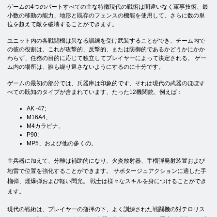
ゲームの4つのパートすべての主な特徴現代の戦術は間違いなく軍事技術、最
小数の移動の能力、地形と既存のフェンスの機能を使用して、さらに数の単
位を超えて敵を破壊することができます。
ユニット内の各戦闘機は異なる訓練を受け武装することができ、チーム内で
の彼の役割は、これが攻撃的、反撃的、または防御的であるかどうかにかか
わらず、任務の目的に応じて独立してプレイヤーによって決定される。 ゲー
ム内の場所は、誰も繰り返さないようにするのに十分です。
ゲームの最初の部分では、兵器庫は印象的です、それは現代の武器のほぼす
べての既知のタイプが含まれています、たった12機関銃、例えば：
AK -47;
M16A4、
M4カラビナ、
P90;
МР5、および他の多くの。
主兵器に加えて、分離は補助的になり、火炎放射器、手榴弾発射装置および
地雷で位置を強化することができます。 サボタージュアクションに適した手
榴弾、煙爆弾および軽い閃光。 戦士は様々なスキルを身につけることができ
ます。
現代の戦術は、プレイヤーの指揮の下、よく訓練された戦闘機の対テロリス