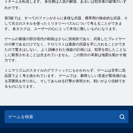
トチームを転送します。 各任務は人質の解放、あるいは犯罪者の破壊のいず
れかです。
第3版では、すべてのファンがさらに多様な武器、携帯用の致命的な武器、そ
して兵士のスキルを使ったミリタリーパズルについて考えることができま
す。 各タスクは、ユーザーの心にとって本当に難しいものになります。
ゲームの最後の部分現代の戦術はさらに技術的であり、武装したプレイヤー
の小隊であるだけでなく、テロリストは最新の武器を手に入れることができ
たので驚きはしない。 よく訓練された強盗の計画には、犯罪を犯したことな
しに殺害されることは含まれていません。 この部分の革新は地図を動かす能
力です。
ミニマリズムのスタイルのグラフィックにもかかわらず、ゲームは非常に高
品質でよく考え抜かれています。 ゲームでは、素晴らしい音楽が緊張感のあ
る雰囲気を作り出し、そしてあらゆる打撃が表明され、戦いがより信頼でき
るものになります。