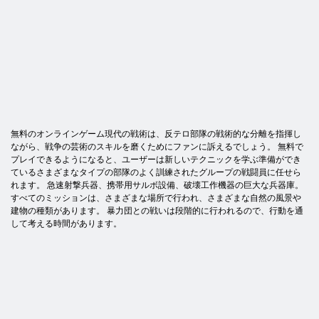
無料のオンラインゲーム現代の戦術は、反テロ部隊の戦術的な分離を指揮し
ながら、戦争の芸術のスキルを磨くためにファンに訴えるでしょう。 無料で
プレイできるようになると、ユーザーは新しいテクニックを学ぶ準備ができ
ているさまざまなタイプの部隊のよく訓練されたグループの戦闘員に任せら
れます。 急速射撃兵器、携帯用サルボ設備、破壊工作機器の巨大な兵器庫。
すべてのミッションは、さまざまな場所で行われ、さまざまな自然の風景や
建物の種類があります。 暴力団との戦いは段階的に行われるので、行動を通
して考える時間があります。