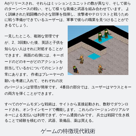
Aがリリースされ、それらはミッションとユニットの数が異なり、そして彼ら
のターンベースの戦い、そして様々な装備と武器を組み合わせています。 よ
く訓練された戦闘機の小さな部隊を指揮し、攻撃者やテロリストと戦うため
に戦う準備ができているユーザーは、軍事で彼らの職業を見つけることがで
きるでしょう。
一見したところ、複雑な管理です
が、2、3回動いた後、英語と子供を
知らない人はそれに対処することが
できます。 画面の右側には、キーボ
ードのどのキーがどのアクションを
担当しているかについてのヒントが
常にあります。 作者はプレーヤーの
願いを考慮に入れて、それぞれの次
のバージョンは管理が簡単です。 4番目の部分では、ユーザーはマウスとキー
の両方を弾くことができます。
すべてのゲームモダンな戦術は、サイトから直接起動され、数秒でダウンロ
ードされ、オンラインモードで機能します。 これらのバージョンのリアルマ
ネーによる支払いは利用できず、ゲーム通貨のみです。 兵士は戦闘で生き残
ることで経験を積むので、武器、装備品、薬は買える。
ゲームの特徴現代戦術