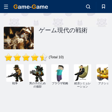
ゲーム現代の戦術
(Total 10)
戦争
男の子のため
ブラウザ戦略
経済シミュレ
アクション
の撮影
ーション