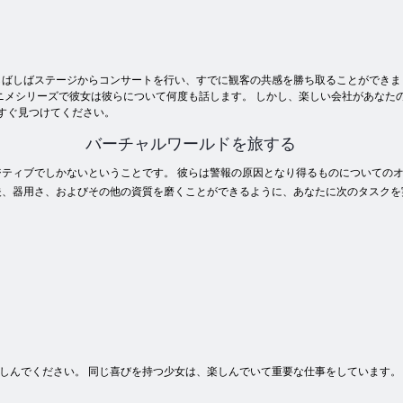
ばしばステージからコンサートを行い、すでに観客の共感を勝ち取ることができま
ニメシリーズで彼女は彼らについて何度も話します。 しかし、楽しい会社があなた
今すぐ見つけてください。
バーチャルワールドを旅する
ティブでしかないということです。 彼らは警報の原因となり得るものについてのオ
、器用さ、およびその他の資質を磨くことができるように、あなたに次のタスクを
イを楽しんでください。 同じ喜びを持つ少女は、楽しんでいて重要な仕事をしています
。