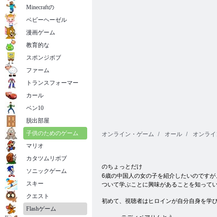
Minecraftの
ベビーヘーゼル
漫画ゲーム
教育的な
スポンジボブ
ファーム
トランスフォーマー
カール
ベン10
脱出部屋
子供のためのゲーム
オンライン・ゲーム
オール
オンライ
マリオ
カタツムリボブ
のちょっとだけ
ソニックゲーム
6歳の中国人の女の子を紹介したいのですが
スキー
ついて学ぶことに興味があることを知っている
クエスト
初めて、視聴者はヒロインが自分自身を学び
Flashゲーム