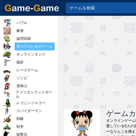
バブル
麻雀
論理回路
男の子のためのゲーム
オンラインタンク
撮影
レースゲーム
ゾンビ
冒険心
アメリカンフットボー
ル
レゴニンジャゴー
スパイダーマン
ゲーム
戦略
オンラインゲーム
愛している6人の
戦争
ーなりんごを捕ま
狙撃兵