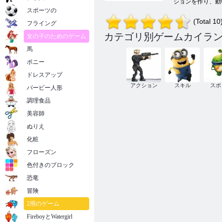
ションを作り、動
スポーツの
(Total 10
フライング
カテゴリ別ゲームカイラン
女の子のためのゲーム
馬
ポニー
ドレスアップ
アクション
スキル
スポ
バービー人形
調理食品
美容師
ぬりえ
化粧
フローズン
色付きのブロック
恐竜
冒険
2用のゲーム
FireboyとWatergirl