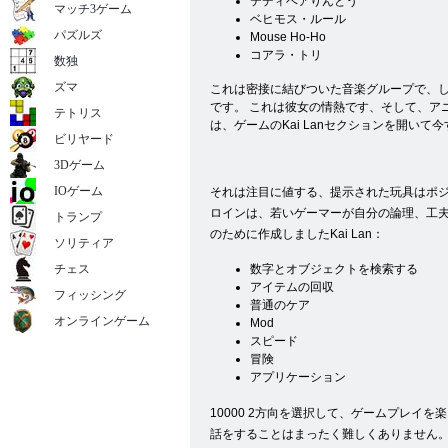
テディベアりんとう
マッチ3ゲーム
ベヒモス・ルール
パズルズ
Mouse Ho-Ho
コアラ・トリ
数独
ズマ
これは密接に結びついた音楽グループで、し
です。 これは彼女の情熱です、そして、ア
テトリス
は、ゲームのKai Lanセクションを開いて
ビリヤード
3Dゲーム
IOゲーム
それは注目に値する、提示された玩具はポジ
ロインは、若いゲーマーが自分の論理、工夫
トランプ
のために作成しましたKai Lan：
ソリティア
チェス
数字とオブジェクトを検索する
アイテムの回収
フィッシング
普通のケア
オンラインゲーム
Mod
スピード
冒険
アプリケーション
10000 2方向を選択して、ゲームプレ
話をすることはまったく難しくありません