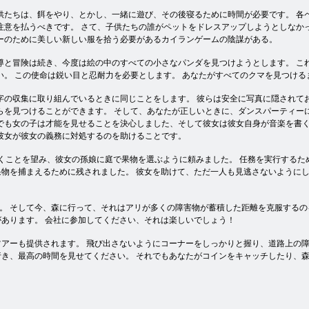
供たちは、餌をやり、とかし、一緒に遊び、その後寝るために時間が必要です。 各
注意を払うべきです。 さて、子供たちの誰がペットをドレスアップしようとしなか
ーのために美しい新しい服を拾う必要があるカイランゲームの陰謀がある。
導と冒険は続き、今度は絵の中のすべての小さなパンダを見つけようとします。 こ
い。 この使命は鋭い目と忍耐力を必要とします。 あなたがすべてのクマを見つけ
字の収集に取り組んでいるときに同じことをします。 彼らは安全に写真に隠されて
らを見つけることができます。 そして、あなたが正しいときに、ダンスパーティー
でも女の子は才能を見せることを決心しました、そして彼女は彼女自身が音楽を書く
彼女が彼女の義務に対処するのを助けることです。
イを焼くことを望み、彼女の孫娘に庭で果物を選ぶように頼みました。 任務を実行する
物を捕まえるために残されました。 彼女を助けて、ただ一人も見逃さないように
る。 そして今、森に行って、それはアリが多くの障害物が蓄積した距離を克服するの
あります。 会社に参加してください、それは楽しいでしょう！
アーも提供されます。 飛び出さないようにコーナーをしっかりと握り、道路上の障
き、最高の時間を見せてください。 それでもあなたがコインをキャッチしたり、