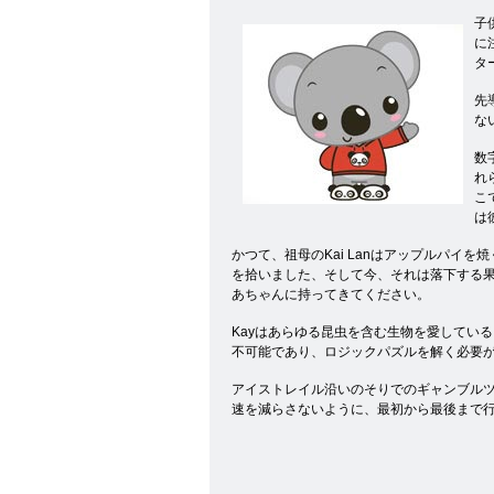
子
に
タ
先
な
数
れ
こ
は
かつて、祖母のKai Lanはアップルパ
を拾いました、そして今、それは落下する果
あちゃんに持ってきてください。
Kayはあらゆる昆虫を含む生物を愛してい
不可能であり、ロジックパズルを解く必要が
アイストレイル沿いのそりでのギャンブルツ
速を減らさないように、最初から最後まで行